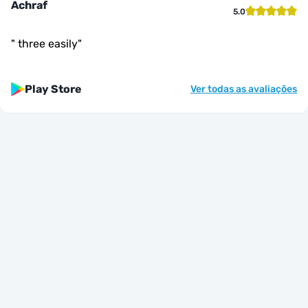
Achraf
5.0
"
three easily
"
Play Store
Ver todas as avaliações