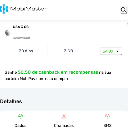
USA 3 GB
RoamVault
30 dias
3 GB
$4.99
$0.50 de cashback em recompensas
Ganhe
na sua
carteira MobiPay com esta compra
Detalhes
Dados
Chamadas
SMS