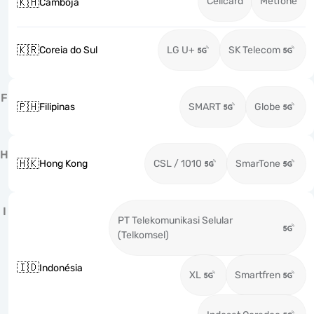
Cellcard
Metfone
🇰🇭
Camboja
🇰🇷
Coreia do Sul
LG U+
SK Telecom
F
🇵🇭
Filipinas
SMART
Globe
H
🇭🇰
Hong Kong
CSL / 1010
SmarTone
I
PT Telekomunikasi Selular
(Telkomsel)
🇮🇩
Indonésia
XL
Smartfren