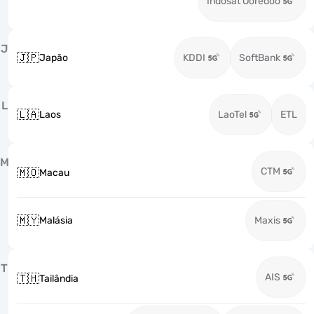
Indosat Ooredoo
J
🇯🇵
Japão
KDDI
SoftBank
L
🇱🇦
Laos
LaoTel
ETL
M
CTM
🇲🇴
Macau
🇲🇾
Malásia
Maxis
T
AIS
🇹🇭
Tailândia