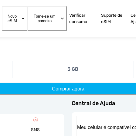
Verificar
Suporte de
Ce
Novo
Torne-se um
eSIM
parceiro
consumo
eSIM
Aj
3 GB
Comprar agora
Central de Ajuda
Meu celular é compatível 
SMS