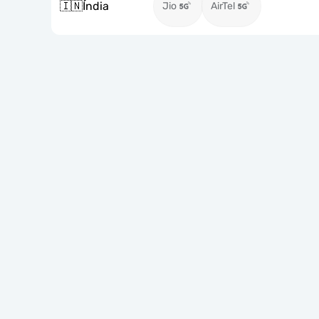
🇮🇳
Índia
Jio
AirTel