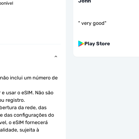
John
ponível
"
very good
"
Play Store
não inclui um número de 
e usar o eSIM. Não são 
u registro.
ertura da rede, das 
 e das configurações do 
el, o eSIM fornecerá 
idade, sujeita à 