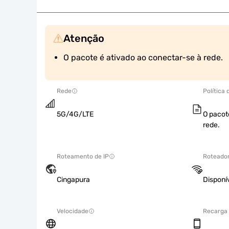
Atenção
O pacote é ativado ao conectar-se à rede.
Rede
Política
5G/4G/LTE
O pacot
rede.
Roteamento de IP
Roteador
Cingapura
Disponí
Velocidade
Recarga