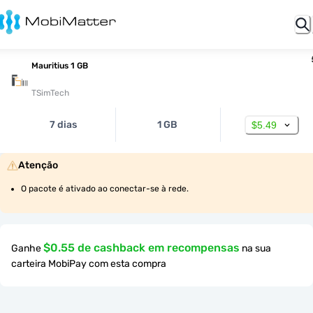
Mauritius 1 GB
TSimTech
7 dias
1 GB
$5.49
Atenção
O pacote é ativado ao conectar-se à rede.
$0.55 de cashback em recompensas
Ganhe
na sua
carteira MobiPay com esta compra