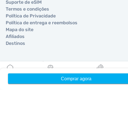
Suporte de eSIM
Termos e condições
Política de Privacidade
Política de entrega e reembolsos
Mapa do site
Afiliados
Destinos
Torne-se um parceiro
MobiMatter para Revendedores
Comprar agora
Início
Meus eSIMs
Recompensas
MobiMatter para Empresas
MobiMatter para Afiliados
Regiões
eSIM para Europa
eSIM para Ásia