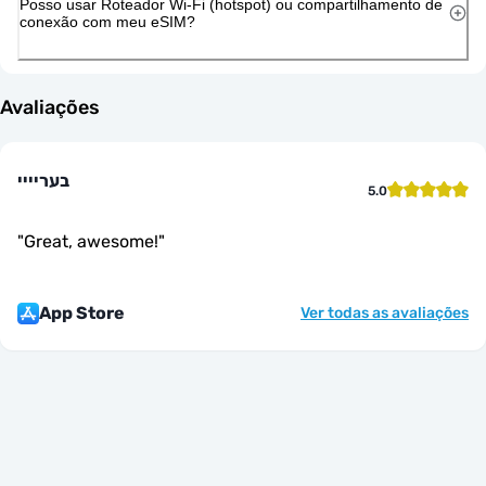
Posso usar Roteador Wi-Fi (hotspot) ou compartilhamento de
conexão com meu eSIM?
Avaliações
בעריייי
5.0
"
Great, awesome!
"
App Store
Ver todas as avaliações