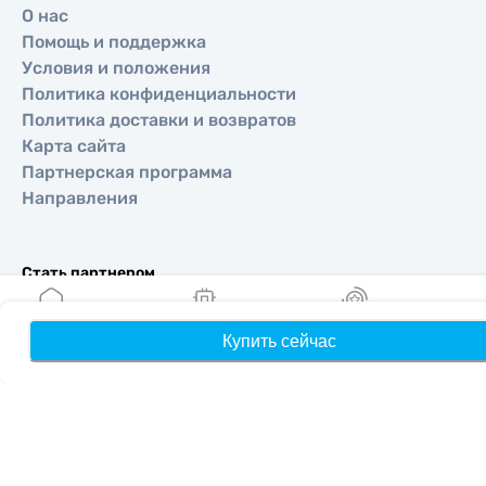
О нас
Помощь и поддержка
Условия и положения
Политика конфиденциальности
Политика доставки и возвратов
Карта сайта
Партнерская программа
Направления
Стать партнером
MobiMatter для реселлеров
MobiMatter для бизнеса
Купить сейчас
Главная
Мои eSIM
Бонусы
П
MobiMatter для аффилиатов
Регионы
eSIM для Европа