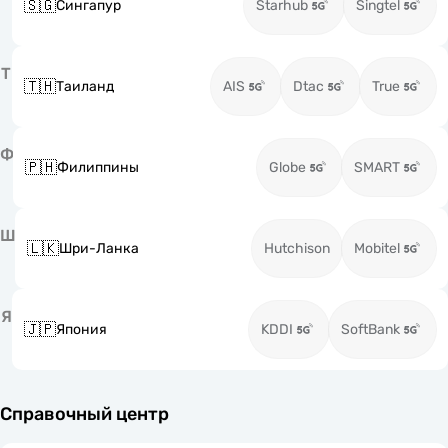
🇸🇬
Сингапур
Starhub
Singtel
Т
🇹🇭
Таиланд
AIS
Dtac
True
Ф
🇵🇭
Филиппины
Globe
SMART
Ш
🇱🇰
Шри-Ланка
Hutchison
Mobitel
Я
🇯🇵
Япония
KDDI
SoftBank
Справочный центр