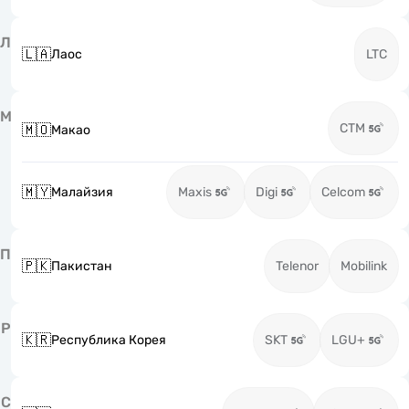
Л
🇱🇦
Лаос
LTC
М
CTM
🇲🇴
Макао
🇲🇾
Малайзия
Maxis
Digi
Celcom
П
🇵🇰
Пакистан
Telenor
Mobilink
Р
🇰🇷
Республика Корея
SKT
LGU+
С