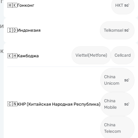
Г
🇭🇰
Гонконг
HKT
И
🇮🇩
Индонезия
Telkomsel
К
Viettel(Metfone)
Cellcard
🇰🇭
Камбоджа
China
Unicom
China
🇨🇳
КНР (Китайская Народная Республика)
Mobile
China
Telecom