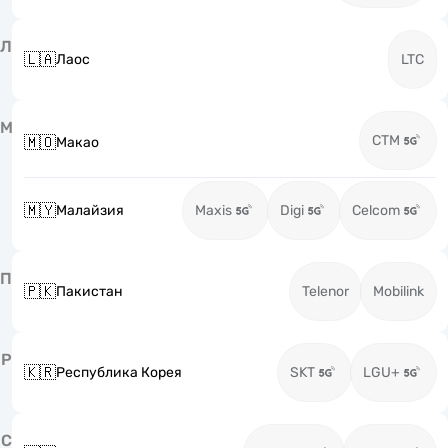
Л
🇱🇦
Лаос
LTC
М
CTM
🇲🇴
Макао
🇲🇾
Малайзия
Maxis
Digi
Celcom
П
🇵🇰
Пакистан
Telenor
Mobilink
Р
🇰🇷
Республика Корея
SKT
LGU+
С