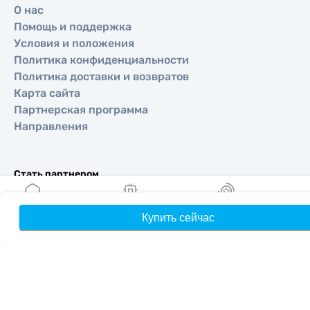
О нас
Помощь и поддержка
Условия и положения
Политика конфиденциальности
Политика доставки и возвратов
Карта сайта
Партнерская программа
Направления
Стать партнером
MobiMatter для реселлеров
MobiMatter для бизнеса
Купить сейчас
Главная
Мои eSIM
Бонусы
П
MobiMatter для аффилиатов
Регионы
eSIM для Европа