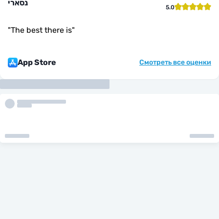
נסארי
5.0
"
The best there is
"
App Store
Смотреть все оценки