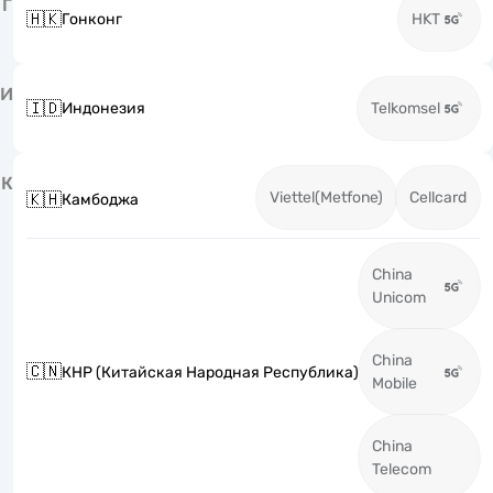
Г
🇭🇰
Гонконг
HKT
И
🇮🇩
Индонезия
Telkomsel
К
Viettel(Metfone)
Cellcard
🇰🇭
Камбоджа
China
Unicom
China
🇨🇳
КНР (Китайская Народная Республика)
Mobile
China
Telecom