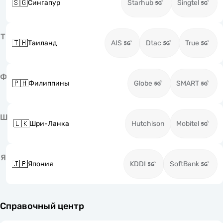
🇸🇬
Сингапур
Starhub
Singtel
Т
🇹🇭
Таиланд
AIS
Dtac
True
Ф
🇵🇭
Филиппины
Globe
SMART
Ш
🇱🇰
Шри-Ланка
Hutchison
Mobitel
Я
🇯🇵
Япония
KDDI
SoftBank
Справочный центр