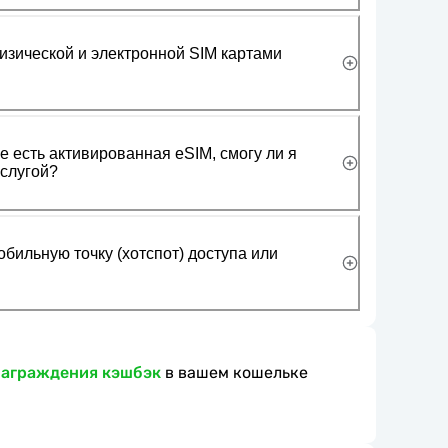
изической и электронной SIM картами
 есть активированная eSIM, смогу ли я
слугой?
обильную точку (хотспот) доступа или
награждения кэшбэк
в вашем кошельке