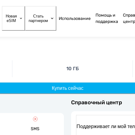
Помощь и
Спра
Новая
Стать
Использование
eSIM
партнером
поддержка
цент
10 ГБ
Купить сейчас
Справочный центр
Поддерживает ли мой те
SMS