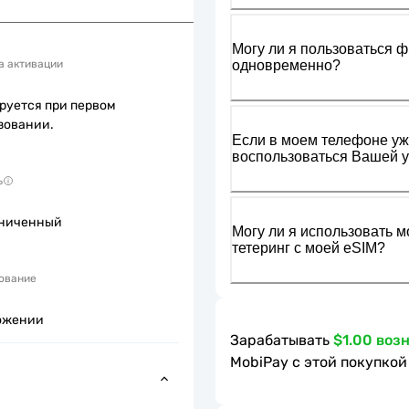
Могу ли я пользоваться ф
одновременно?
а активации
руется при первом
зовании.
Если в моем телефоне уже
воспользоваться Вашей у
ь
ниченный
Могу ли я использовать м
тетеринг с моей eSIM?
ование
ожении
Зарабатывать
$1.00 воз
MobiPay с этой покупкой