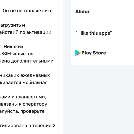
 Он не поставляется с 
Abdur
агрузить и 
ействий по активации 
"
I like this apps
"
. Никаких 
Play Store
eSIM является 
нена дополнительными 
 никаких ежедневных 
живается мобильная 
нами и планшетами, 
вязаны к оператору 
алуйста, проверьте 
тивирована в течение 2 