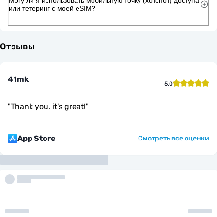
Могу ли я использовать мобильную точку (хотспот) доступа
или тетеринг с моей eSIM?
Отзывы
41mk
5.0
"
Thank you, it's great!
"
App Store
Смотреть все оценки