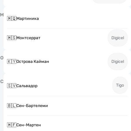
М
🇲🇶
Мартиника
🇲🇸
Монтсеррат
Digicel
О
🇰🇾
Острова Кайман
Digicel
С
Tigo
🇸🇻
Сальвадор
🇧🇱
Сен-Бартелеми
🇲🇫
Сен-Мартен