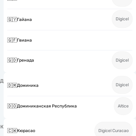
Digicel
🇬🇾
Гайана
🇬🇫
Гвиана
🇬🇩
Гренада
Digicel
Д
Digicel
🇩🇲
Доминика
🇩🇴
Доминиканская Республика
Altice
К
🇨🇼
Кюрасао
Digicel Curacao