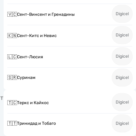
Digicel
🇻🇨
Сент-Винсент и Гренадины
Digicel
🇰🇳
Сент-Китс и Невис
Digicel
🇱🇨
Сент-Люсия
🇸🇷
Суринам
Digicel
Т
Digicel
🇹🇨
Теркс и Кайкос
🇹🇹
Тринидад и Тобаго
Digicel