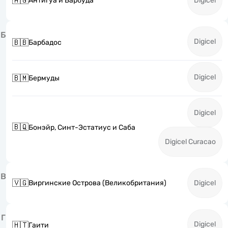
🇦🇬
Антигуа и Барбуда
Digicel
Б
Digicel
🇧🇧
Барбадос
Digicel
🇧🇲
Бермуды
Digicel
🇧🇶
Бонэйр, Синт-Эстатиус и Саба
Digicel Curacao
В
🇻🇬
Виргинские Острова (Великобритания)
Digicel
Г
Digicel
🇭🇹
Гаити