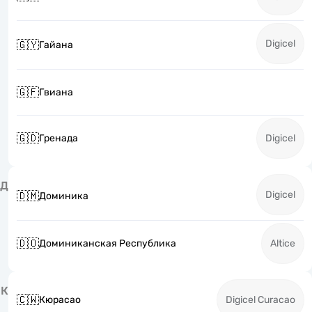
Digicel
🇬🇾
Гайана
🇬🇫
Гвиана
🇬🇩
Гренада
Digicel
Д
Digicel
🇩🇲
Доминика
🇩🇴
Доминиканская Республика
Altice
К
🇨🇼
Кюрасао
Digicel Curacao