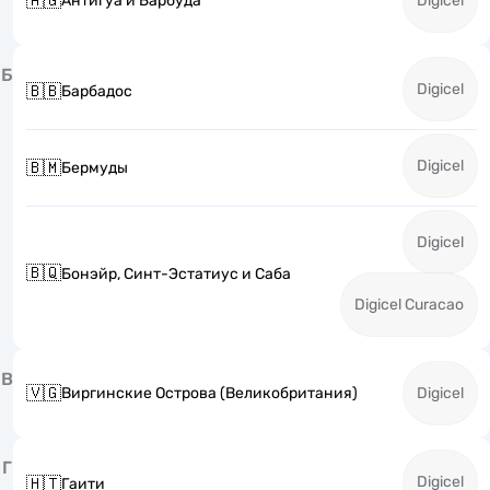
🇦🇬
Антигуа и Барбуда
Digicel
Б
Digicel
🇧🇧
Барбадос
Digicel
🇧🇲
Бермуды
Digicel
🇧🇶
Бонэйр, Синт-Эстатиус и Саба
Digicel Curacao
В
🇻🇬
Виргинские Острова (Великобритания)
Digicel
Г
Digicel
🇭🇹
Гаити