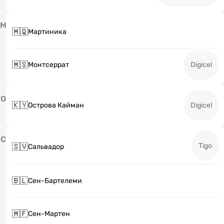
М
🇲🇶
Мартиника
🇲🇸
Монтсеррат
Digicel
О
🇰🇾
Острова Кайман
Digicel
С
Tigo
🇸🇻
Сальвадор
🇧🇱
Сен-Бартелеми
🇲🇫
Сен-Мартен