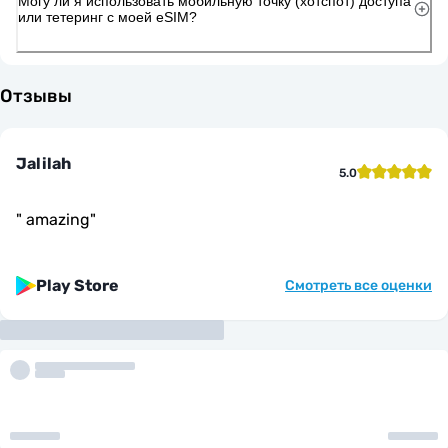
Могу ли я использовать мобильную точку (хотспот) доступа
или тетеринг с моей eSIM?
Отзывы
Jalilah
5.0
"
amazing
"
Play Store
Смотреть все оценки