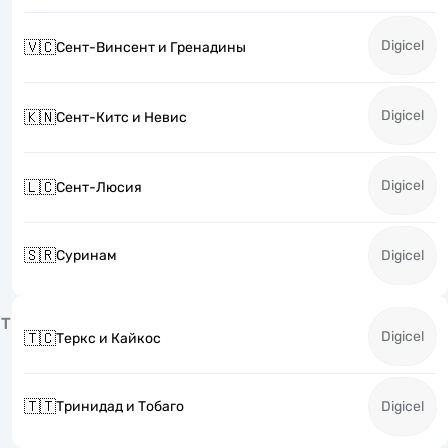
Digicel
🇻🇨
Сент-Винсент и Гренадины
Digicel
🇰🇳
Сент-Китс и Невис
Digicel
🇱🇨
Сент-Люсия
🇸🇷
Суринам
Digicel
Т
Digicel
🇹🇨
Теркс и Кайкос
🇹🇹
Тринидад и Тобаго
Digicel