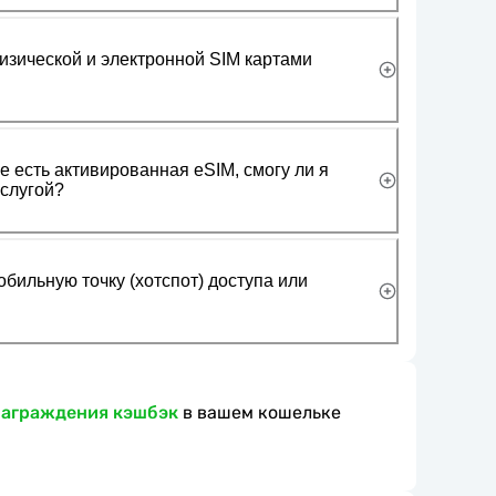
изической и электронной SIM картами
 есть активированная eSIM, смогу ли я
слугой?
обильную точку (хотспот) доступа или
награждения кэшбэк
в вашем кошельке