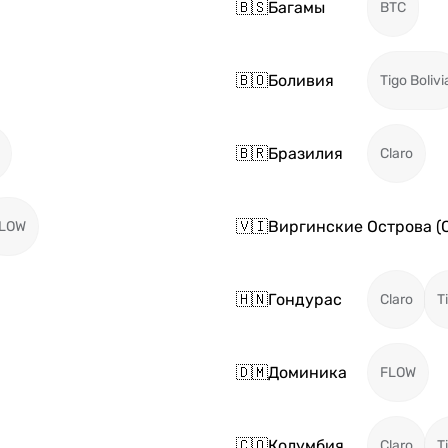
🇧🇸
Багамы
BTC
🇧🇴
Боливия
Tigo Bolivi
🇧🇷
Бразилия
Claro
🇻🇮
Виргинские Острова (
LOW
🇭🇳
Гондурас
Claro
T
🇩🇲
Доминика
FLOW
🇨🇴
Колумбия
Claro
T