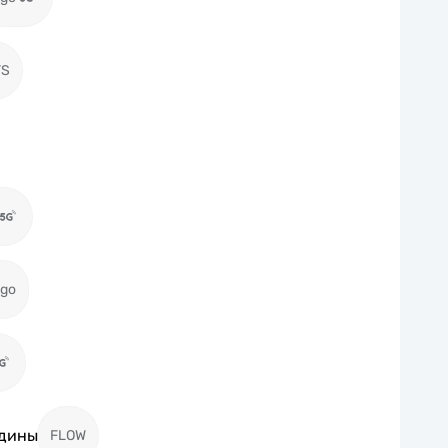
TS
igo
адины
FLOW