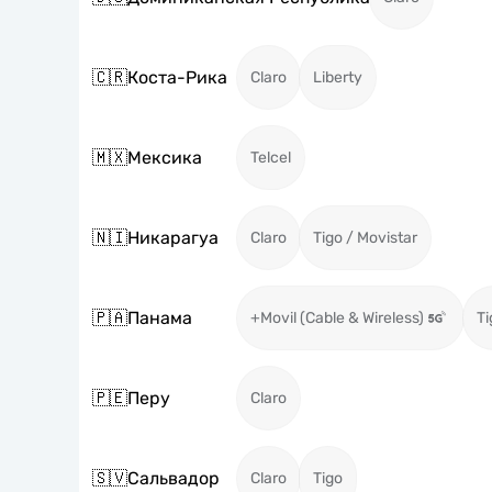
🇨🇷
Коста-Рика
Claro
Liberty
🇲🇽
Мексика
Telcel
🇳🇮
Никарагуа
Claro
Tigo / Movistar
🇵🇦
Панама
+Movil (Cable & Wireless)
Ti
🇵🇪
Перу
Claro
🇸🇻
Сальвадор
Claro
Tigo