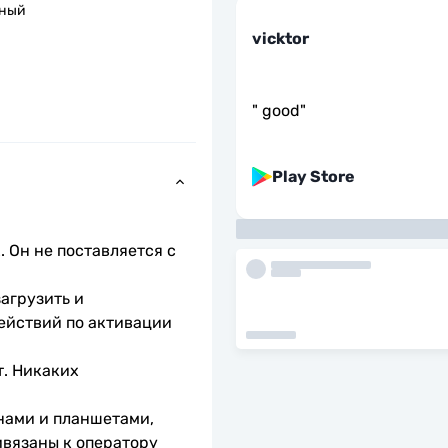
пный
vicktor
"
good
"
Play Store
 Он не поставляется с 
агрузить и 
ействий по активации 
. Никаких 
нами и планшетами, 
вязаны к оператору 