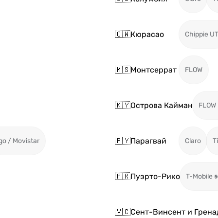
🇨🇼
Кюрасао
Chippie U
🇲🇸
Монтсеррат
FLOW
🇰🇾
Острова Кайман
FLOW
🇵🇾
Парагвай
go / Movistar
Claro
T
🇵🇷
Пуэрто-Рико
T-Mobile
🇻🇨
Сент-Винсент и Грен