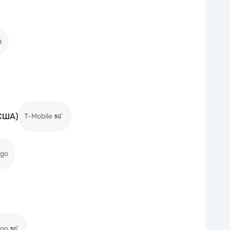
a
США)
T-Mobile
igo
igo