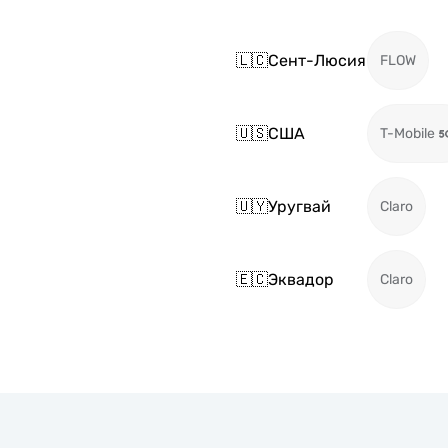
🇱🇨
Сент-Люсия
FLOW
🇺🇸
США
T-Mobile
🇺🇾
Уругвай
Claro
🇪🇨
Эквадор
Claro