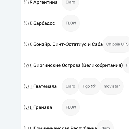
🇦🇷
Аргентина
Claro
🇧🇧
Барбадос
FLOW
🇧🇶
Бонэйр, Синт-Эстатиус и Саба
Chippie UTS
🇻🇬
Виргинские Острова (Великобритания)
F
🇬🇹
Гватемала
Claro
Tigo
movistar
🇬🇩
Гренада
FLOW
🇩🇴
Доминиканская Республика
Claro