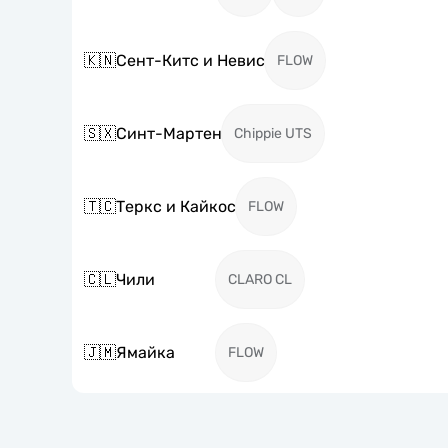
🇰🇳
Сент-Китс и Невис
FLOW
🇸🇽
Синт-Мартен
Chippie UTS
🇹🇨
Теркс и Кайкос
FLOW
🇨🇱
Чили
CLARO CL
🇯🇲
Ямайка
FLOW