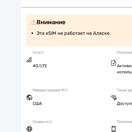
Внимание
Эта eSIM не работает на Аляске.
Сеть
Политик
4G/LTE
Активи
исполь
Маршрутизация IP
Точка д
США
Досту
Скорость
Пополне