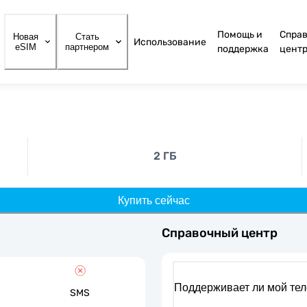
Помощь и
Спра
Новая
Стать
Использование
eSIM
партнером
поддержка
цент
2 ГБ
Купить сейчас
Справочный центр
Поддерживает ли мой те
SMS