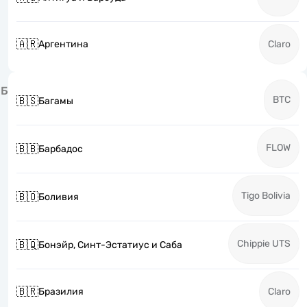
🇦🇷
Аргентина
Claro
Б
BTC
🇧🇸
Багамы
FLOW
🇧🇧
Барбадос
Tigo Bolivia
🇧🇴
Боливия
Chippie UTS
🇧🇶
Бонэйр, Синт-Эстатиус и Саба
🇧🇷
Бразилия
Claro