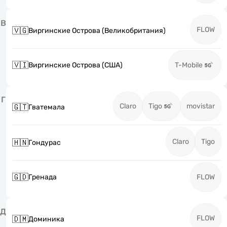
В
FLOW
🇻🇬
Виргинские Острова (Великобритания)
🇻🇮
Виргинские Острова (США)
T-Mobile
Г
Claro
Tigo
movistar
🇬🇹
Гватемала
Claro
Tigo
🇭🇳
Гондурас
🇬🇩
Гренада
FLOW
Д
FLOW
🇩🇲
Доминика