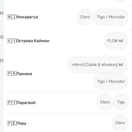
Н
🇳🇮
Никарагуа
Claro
Tigo / Movistar
О
🇰🇾
Острова Кайман
FLOW
П
+Movil (Cable & Wireless)
🇵🇦
Панама
Tigo / Movistar
Claro
Tigo
🇵🇾
Парагвай
Claro
🇵🇪
Перу