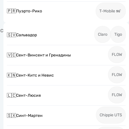
🇵🇷
Пуэрто-Рико
T-Mobile
С
Claro
Tigo
🇸🇻
Сальвадор
FLOW
🇻🇨
Сент-Винсент и Гренадины
FLOW
🇰🇳
Сент-Китс и Невис
FLOW
🇱🇨
Сент-Люсия
Chippie UTS
🇸🇽
Синт-Мартен