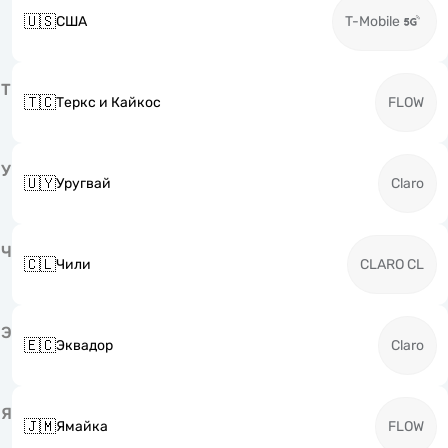
🇺🇸
США
T-Mobile
Т
🇹🇨
Теркс и Кайкос
FLOW
У
🇺🇾
Уругвай
Claro
Ч
🇨🇱
Чили
CLARO CL
Э
🇪🇨
Эквадор
Claro
Я
🇯🇲
Ямайка
FLOW