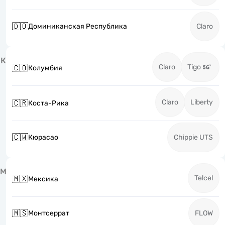
🇩🇴
Доминиканская Республика
Claro
К
Claro
Tigo
🇨🇴
Колумбия
Claro
Liberty
🇨🇷
Коста-Рика
🇨🇼
Кюрасао
Chippie UTS
М
Telcel
🇲🇽
Мексика
🇲🇸
Монтсеррат
FLOW