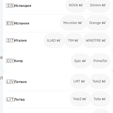
NOVA
Siminn
🇮🇸
Исландия
Movistar
Orange
🇪🇸
Испания
🇮🇹
Италия
ILIAD
TIM
WINDTRE
К
🇨🇾
Кипр
Epic
PrimeTel
Л
LMT
Tele2
🇱🇻
Латвия
Tele2
Telia
🇱🇹
Литва