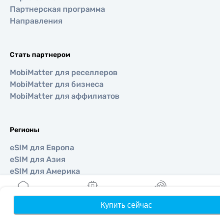
Партнерская программа
Направления
Стать партнером
MobiMatter для реселлеров
MobiMatter для бизнеса
MobiMatter для аффилиатов
Регионы
eSIM для Европа
eSIM для Азия
eSIM для Америка
eSIM для Ближний Восток
eSIM для Океания
Купить сейчас
Главная
Мои eSIM
Бонусы
П
eSIM для Африка