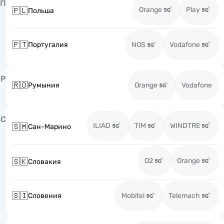
П
Orange
Play
🇵🇱
Польша
🇵🇹
Португалия
NOS
Vodafone
Р
🇷🇴
Румыния
Orange
Vodafone
С
ILIAD
TIM
WINDTRE
🇸🇲
Сан-Марино
O2
Orange
🇸🇰
Словакия
🇸🇮
Словения
Mobitel
Telemach