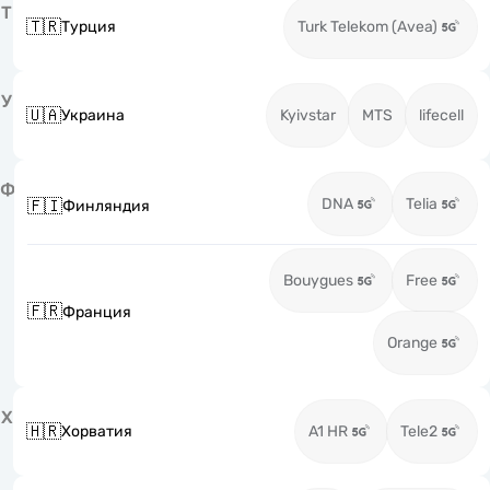
Т
🇹🇷
Турция
Turk Telekom (Avea)
У
🇺🇦
Украина
Kyivstar
MTS
lifecell
Ф
DNA
Telia
🇫🇮
Финляндия
Bouygues
Free
🇫🇷
Франция
Orange
Х
🇭🇷
Хорватия
A1 HR
Tele2