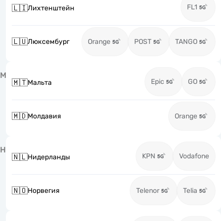
FL1
🇱🇮
Лихтенштейн
🇱🇺
Люксембург
Orange
POST
TANGO
М
Epic
GO
🇲🇹
Мальта
🇲🇩
Молдавия
Orange
Н
KPN
Vodafone
🇳🇱
Нидерланды
🇳🇴
Норвегия
Telenor
Telia