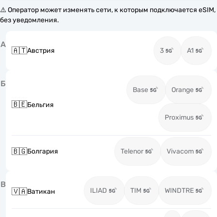
⚠️ Оператор может изменять сети, к которым подключается eSIM,
без уведомления.
А
🇦🇹
Австрия
3
A1
Б
Base
Orange
🇧🇪
Бельгия
Proximus
🇧🇬
Болгария
Telenor
Vivacom
В
ILIAD
TIM
WINDTRE
🇻🇦
Ватикан