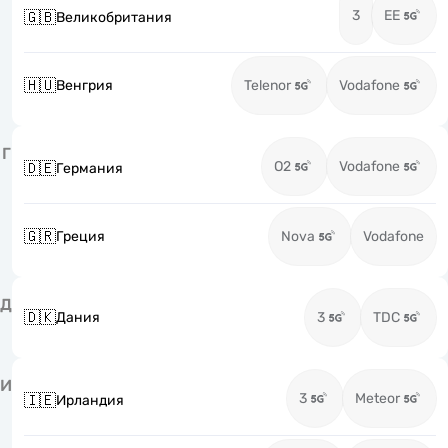
3
EE
🇬🇧
Великобритания
🇭🇺
Венгрия
Telenor
Vodafone
Г
O2
Vodafone
🇩🇪
Германия
🇬🇷
Греция
Nova
Vodafone
Д
🇩🇰
Дания
3
TDC
И
3
Meteor
🇮🇪
Ирландия