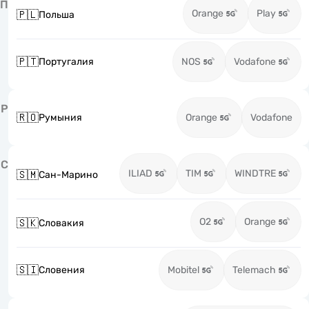
П
Orange
Play
🇵🇱
Польша
🇵🇹
Португалия
NOS
Vodafone
Р
🇷🇴
Румыния
Orange
Vodafone
С
ILIAD
TIM
WINDTRE
🇸🇲
Сан-Марино
O2
Orange
🇸🇰
Словакия
🇸🇮
Словения
Mobitel
Telemach