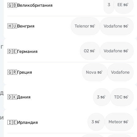
3
EE
🇬🇧
Великобритания
🇭🇺
Венгрия
Telenor
Vodafone
Г
O2
Vodafone
🇩🇪
Германия
🇬🇷
Греция
Nova
Vodafone
Д
🇩🇰
Дания
3
TDC
И
3
Meteor
🇮🇪
Ирландия