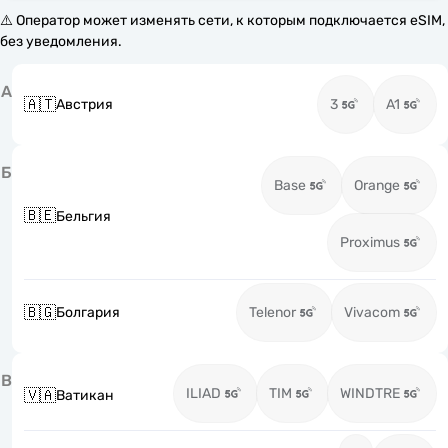
⚠️ Оператор может изменять сети, к которым подключается eSIM,
без уведомления.
А
🇦🇹
Австрия
3
A1
Б
Base
Orange
🇧🇪
Бельгия
Proximus
🇧🇬
Болгария
Telenor
Vivacom
В
ILIAD
TIM
WINDTRE
🇻🇦
Ватикан