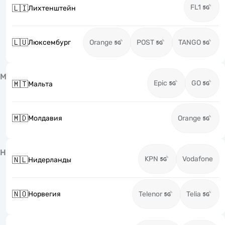
FL1
🇱🇮
Лихтенштейн
🇱🇺
Люксембург
Orange
POST
TANGO
М
Epic
GO
🇲🇹
Мальта
🇲🇩
Молдавия
Orange
Н
KPN
Vodafone
🇳🇱
Нидерланды
🇳🇴
Норвегия
Telenor
Telia