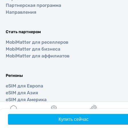
Партнерская программа
Направления
Стать партнером
MobiMatter для реселлеров
MobiMatter для бизнеса
MobiMatter для аффилиатов
Регионы
eSIM для Европа
eSIM для Азия
eSIM для Америка
eSIM для Ближний Восток
eSIM для Океания
Купить сейчас
Главная
Мои eSIM
Бонусы
П
eSIM для Африка