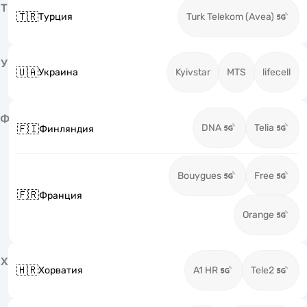
Т
🇹🇷
Турция
Turk Telekom (Avea)
У
🇺🇦
Украина
Kyivstar
MTS
lifecell
Ф
DNA
Telia
🇫🇮
Финляндия
Bouygues
Free
🇫🇷
Франция
Orange
Х
🇭🇷
Хорватия
A1 HR
Tele2