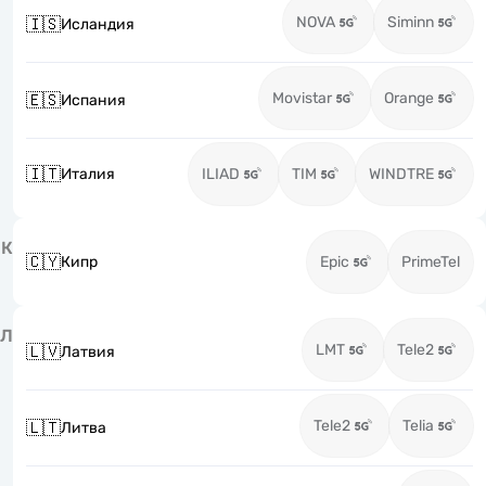
NOVA
Siminn
🇮🇸
Исландия
Movistar
Orange
🇪🇸
Испания
🇮🇹
Италия
ILIAD
TIM
WINDTRE
К
🇨🇾
Кипр
Epic
PrimeTel
Л
LMT
Tele2
🇱🇻
Латвия
Tele2
Telia
🇱🇹
Литва