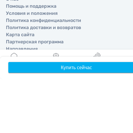
Помощь и поддержка
Условия и положения
Политика конфиденциальности
Политика доставки и возвратов
Карта сайта
Партнерская программа
Направления
Купить сейчас
Главная
Мои eSIM
Бонусы
П
Стать партнером
MobiMatter для реселлеров
MobiMatter для бизнеса
MobiMatter для аффилиатов
Регионы
eSIM для Европа
eSIM для Азия