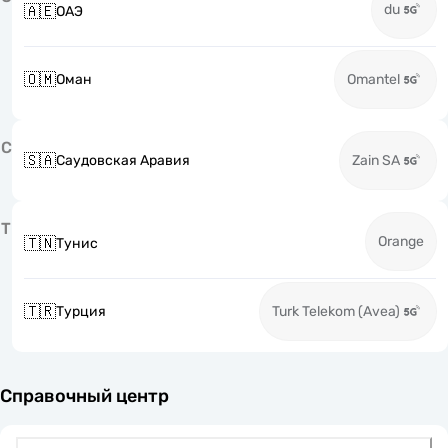
du
🇦🇪
ОАЭ
🇴🇲
Оман
Omantel
С
🇸🇦
Саудовская Аравия
Zain SA
Т
Orange
🇹🇳
Тунис
🇹🇷
Турция
Turk Telekom (Avea)
Справочный центр