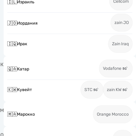
Cellcom
🇮🇱
Израиль
zain JO
🇯🇴
Иордания
🇮🇶
Ирак
Zain Iraq
К
Vodafone
🇶🇦
Катар
🇰🇼
Кувейт
STC
zain KW
М
🇲🇦
Марокко
Orange Morocco
О