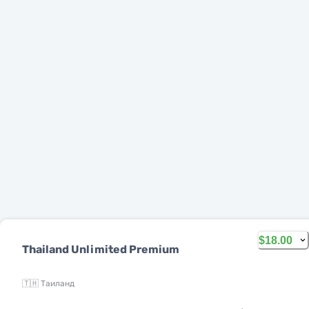
$18.00
Thailand Unlimited Premium
Русский
🇹🇭 Таиланд
MobiMatter - это цифровой канал для