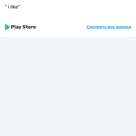
"
i like
"
Play Store
Смотреть все оценки