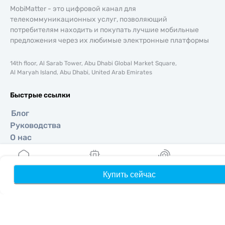
MobiMatter - это цифровой канал для
телекоммуникационных услуг, позволяющий
потребителям находить и покупать лучшие мобильные
предложения через их любимые электронные платформы
14th floor, Al Sarab Tower, Abu Dhabi Global Market Square,
Al Maryah Island, Abu Dhabi, United Arab Emirates
Быстрые ссылки
Блог
Руководства
О нас
Помощь и поддержка
Условия и положения
Политика конфиденциальности
Купить сейчас
Главная
Мои eSIM
Бонусы
П
Политика доставки и возвратов
Карта сайта
Партнерская программа
Направления