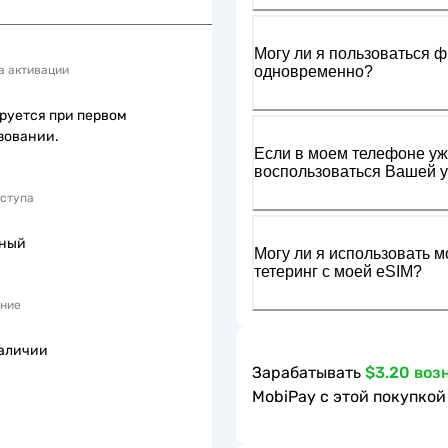
Могу ли я пользоваться ф
одновременно?
а активации
руется при первом
зовании.
Если в моем телефоне уже
воспользоваться Вашей у
оступа
пный
Могу ли я использовать м
тетеринг с моей eSIM?
ние
наличии
Зарабатывать
$3.20 воз
MobiPay с этой покупкой