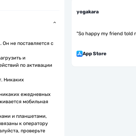
yogakara
"
So happy my friend told 
 Он не поставляется с 
App Store
агрузить и 
ействий по активации 
. Никаких 
 никаких ежедневных 
живается мобильная 
нами и планшетами, 
вязаны к оператору 
алуйста, проверьте 