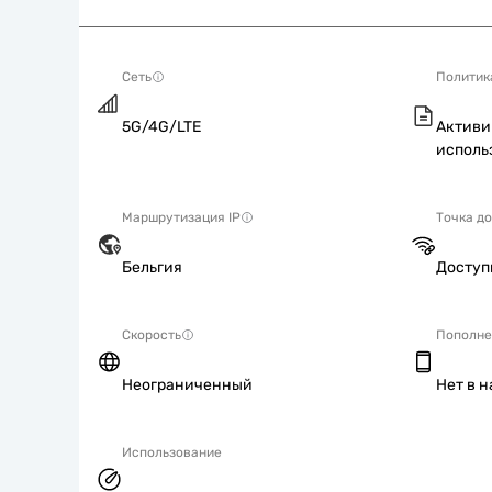
Сеть
Политик
5G/4G/LTE
Активи
исполь
Маршрутизация IP
Точка д
Бельгия
Досту
Скорость
Пополне
Неограниченный
Нет в 
Использование