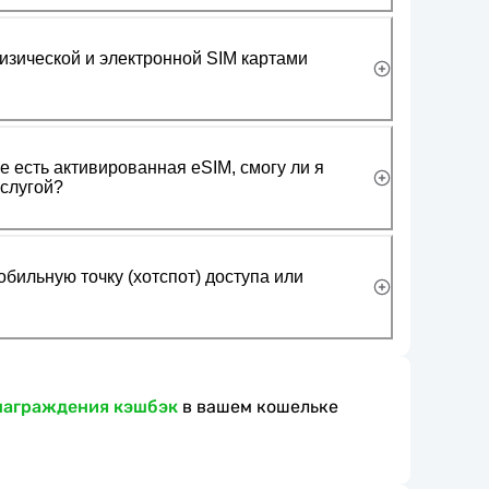
изической и электронной SIM картами
 есть активированная eSIM, смогу ли я
слугой?
обильную точку (хотспот) доступа или
награждения кэшбэк
в вашем кошельке