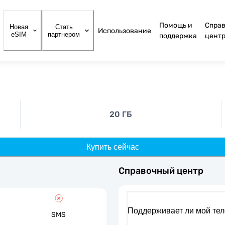
Помощь и
Спра
Новая
Стать
Использование
eSIM
партнером
поддержка
цент
20 ГБ
Купить сейчас
Справочный центр
Поддерживает ли мой те
SMS