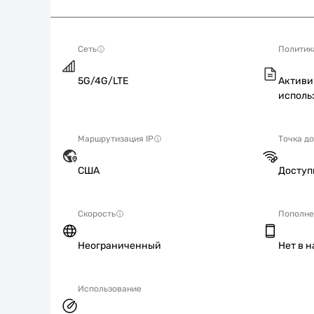
Сеть
Политик
5G/4G/LTE
Активи
исполь
Маршрутизация IP
Точка д
США
Досту
Скорость
Пополне
Неограниченный
Нет в 
Использование