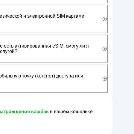
изической и электронной SIM картами
 есть активированная eSIM, смогу ли я
слугой?
обильную точку (хотспот) доступа или
награждения кэшбэк
в вашем кошельке