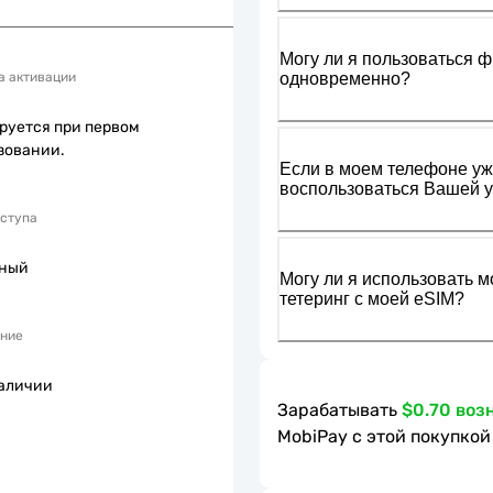
Могу ли я пользоваться ф
одновременно?
а активации
руется при первом
зовании.
Если в моем телефоне уже
воспользоваться Вашей у
оступа
пный
Могу ли я использовать м
тетеринг с моей eSIM?
ние
наличии
Зарабатывать
$0.70 воз
MobiPay с этой покупкой