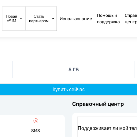
Помощь и
Спра
Новая
Стать
Использование
eSIM
партнером
поддержка
цент
5 ГБ
Купить сейчас
Справочный центр
Поддерживает ли мой те
SMS