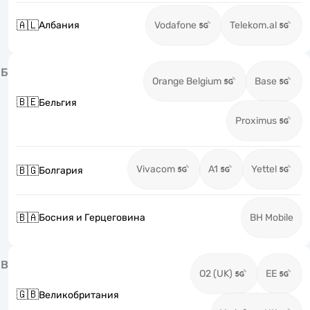
🇦🇱
Албания
Vodafone
Telekom.al
Б
Orange Belgium
Base
🇧🇪
Бельгия
Proximus
Vivacom
A1
Yettel
🇧🇬
Болгария
🇧🇦
Босния и Герцеговина
BH Mobile
В
O2 (UK)
EE
🇬🇧
Великобритания