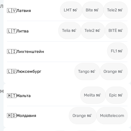
Л
LMT
Bite
Tele2
🇱🇻
Латвия
Telia
Tele2
BITĖ
🇱🇹
Литва
FL1
🇱🇮
Лихтенштейн
🇱🇺
Люксембург
Tango
Orange
М
Melita
Epic
🇲🇹
Мальта
🇲🇩
Молдавия
Orange
Moldtelecom