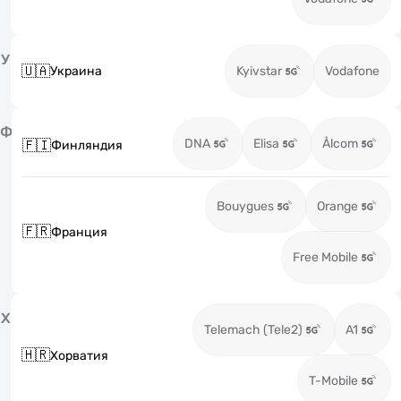
У
🇺🇦
Украина
Kyivstar
Vodafone
Ф
DNA
Elisa
Ålcom
🇫🇮
Финляндия
Bouygues
Orange
🇫🇷
Франция
Free Mobile
Х
Telemach (Tele2)
A1
🇭🇷
Хорватия
T-Mobile