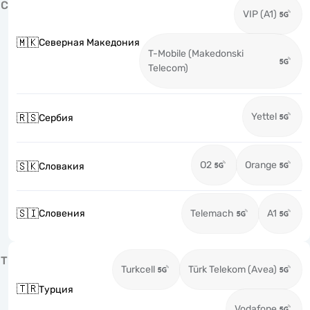
С
VIP (A1)
🇲🇰
Северная Македония
T-Mobile (Makedonski
Telecom)
Yettel
🇷🇸
Сербия
O2
Orange
🇸🇰
Словакия
🇸🇮
Словения
Telemach
A1
Т
Turkcell
Türk Telekom (Avea)
🇹🇷
Турция
Vodafone