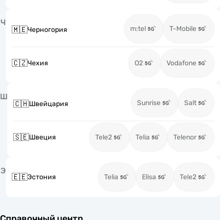
Ч
m:tel
T-Mobile
🇲🇪
Черногория
🇨🇿
Чехия
O2
Vodafone
Ш
Sunrise
Salt
🇨🇭
Швейцария
🇸🇪
Швеция
Tele2
Telia
Telenor
Э
🇪🇪
Эстония
Telia
Elisa
Tele2
Справочный центр