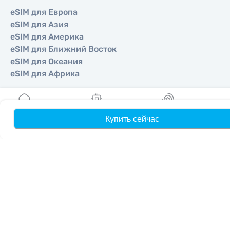
eSIM для Европа
eSIM для Азия
eSIM для Америка
eSIM для Ближний Восток
eSIM для Океания
eSIM для Африка
Страны
Купить сейчас
Главная
Мои eSIM
Бонусы
П
eSIM для США
eSIM для Япония
eSIM для Канада
eSIM для Испания
eSIM для Италия
eSIM для Великобритания
eSIM для ОАЭ
eSIM для Сингапур
eSIM для Турция