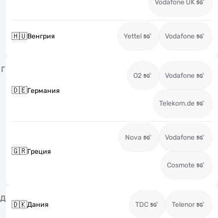
Vodafone UK
🇭🇺
Венгрия
Yettel
Vodafone
Г
O2
Vodafone
🇩🇪
Германия
Telekom.de
Nova
Vodafone
🇬🇷
Греция
Cosmote
Д
🇩🇰
Дания
TDC
Telenor