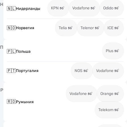
Н
KPN
Vodafone
Odido
🇳🇱
Нидерланды
🇳🇴
Норвегия
Telia
Telenor
ICE
П
Plus
🇵🇱
Польша
🇵🇹
Португалия
NOS
Vodafone
Р
Vodafone
Orange
🇷🇴
Румыния
Telekom