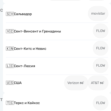
С
movistar
🇸🇻
Сальвадор
FLOW
🇻🇨
Сент-Винсент и Гренадины
FLOW
🇰🇳
Сент-Китс и Невис
FLOW
🇱🇨
Сент-Люсия
🇺🇸
США
Verizon
AT&T
Т
🇹🇨
Теркс и Кайкос
FLOW