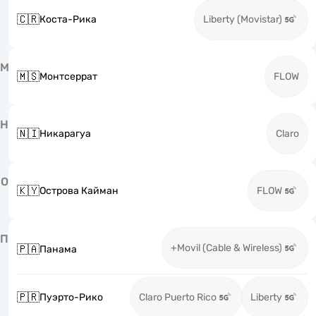
🇨🇷
Коста-Рика
Liberty (Movistar)
М
🇲🇸
Монтсеррат
FLOW
Н
🇳🇮
Никарагуа
Claro
О
🇰🇾
Острова Кайман
FLOW
П
+Movil (Cable & Wireless)
🇵🇦
Панама
🇵🇷
Пуэрто-Рико
Claro Puerto Rico
Liberty