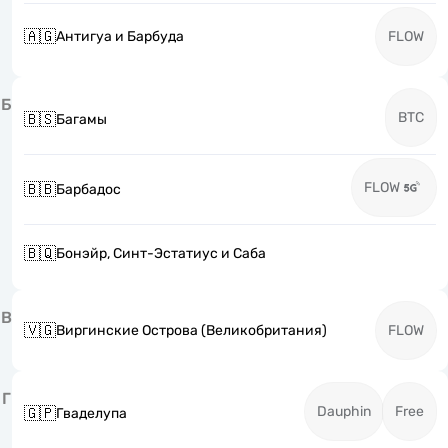
🇦🇬
Антигуа и Барбуда
FLOW
Б
BTC
🇧🇸
Багамы
FLOW
🇧🇧
Барбадос
🇧🇶
Бонэйр, Синт-Эстатиус и Саба
В
🇻🇬
Виргинские Острова (Великобритания)
FLOW
Г
Dauphin
Free
🇬🇵
Гваделупа