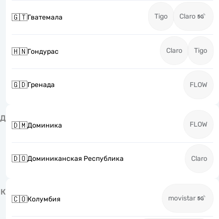
Tigo
Claro
🇬🇹
Гватемала
Claro
Tigo
🇭🇳
Гондурас
🇬🇩
Гренада
FLOW
Д
FLOW
🇩🇲
Доминика
🇩🇴
Доминиканская Республика
Claro
К
movistar
🇨🇴
Колумбия