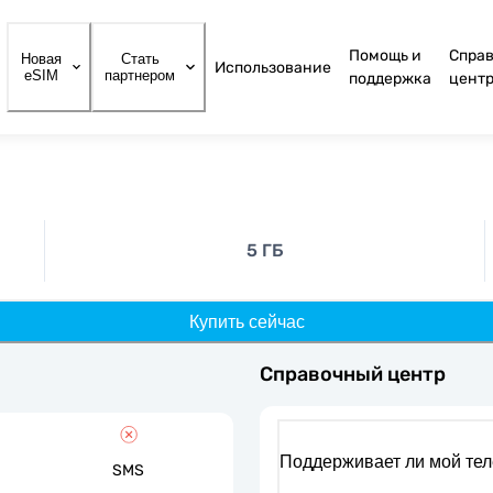
Помощь и
Спра
Новая
Стать
Использование
eSIM
партнером
поддержка
цент
5 ГБ
Купить сейчас
Справочный центр
Поддерживает ли мой те
SMS