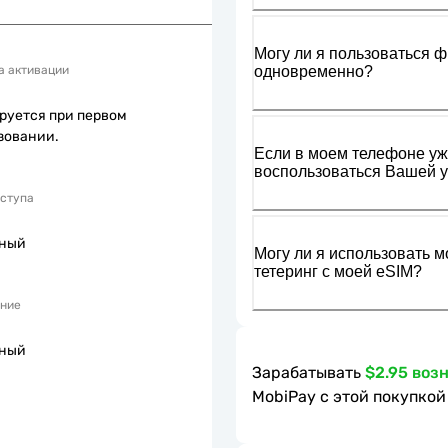
Могу ли я пользоваться ф
одновременно?
а активации
руется при первом
зовании.
Если в моем телефоне уже
воспользоваться Вашей у
оступа
пный
Могу ли я использовать м
тетеринг с моей eSIM?
ние
пный
Зарабатывать
$2.95 воз
MobiPay с этой покупкой