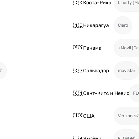
🇨🇷
Коста-Рика
Liberty (M
🇳🇮
Никарагуа
Claro
🇵🇦
Панама
+Movil (Ca
🇸🇻
Сальвадор
movistar
🇰🇳
Сент-Китс и Невис
FL
🇺🇸
США
Verizon
🇯🇲
Ямайка
FLOW