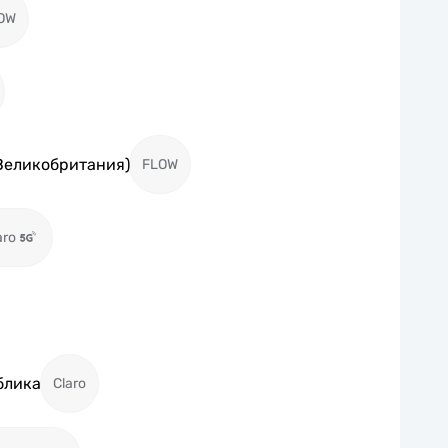
OW
Великобритания)
FLOW
aro
блика
Claro