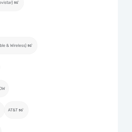
ovistar)
ble & Wireless)
OW
AT&T