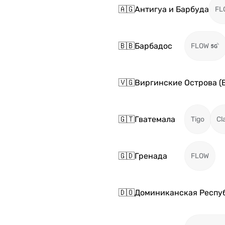
🇦🇬
Антигуа и Барбуда
FL
🇧🇧
Барбадос
FLOW
🇻🇬
Виргинские Острова (
🇬🇹
Гватемала
Tigo
Cl
🇬🇩
Гренада
FLOW
🇩🇴
Доминиканская Респу