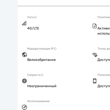
Сеть
Политик
4G/LTE
Активи
исполь
Маршрутизация IP
Точка д
Великобритания
Досту
Скорость
Пополне
Неограниченный
Досту
Использование