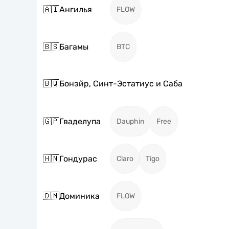
🇦🇮
Ангилья
FLOW
🇧🇸
Багамы
BTC
🇧🇶
Бонэйр, Синт-Эстатиус и Саба
🇬🇵
Гваделупа
Dauphin
Free
🇭🇳
Гондурас
Claro
Tigo
🇩🇲
Доминика
FLOW