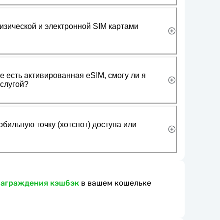
изической и электронной SIM картами
 есть активированная eSIM, смогу ли я
слугой?
обильную точку (хотспот) доступа или
награждения кэшбэк
в вашем кошельке