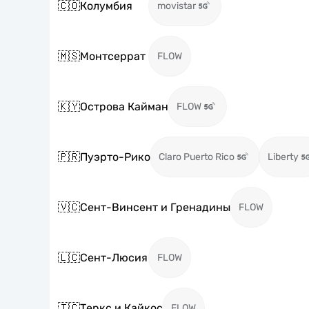
🇨🇴
Колумбия
movistar
🇲🇸
Монтсеррат
FLOW
🇰🇾
Острова Кайман
FLOW
🇵🇷
Пуэрто-Рико
Claro Puerto Rico
Liberty
🇻🇨
Сент-Винсент и Гренадины
FLOW
🇱🇨
Сент-Люсия
FLOW
🇹🇨
Теркс и Кайкос
FLOW