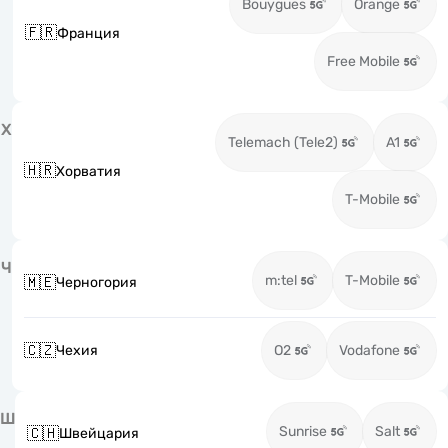
Bouygues
Orange
🇫🇷
Франция
Free Mobile
Х
Telemach (Tele2)
A1
🇭🇷
Хорватия
T-Mobile
Ч
m:tel
T-Mobile
🇲🇪
Черногория
🇨🇿
Чехия
O2
Vodafone
Ш
Sunrise
Salt
🇨🇭
Швейцария