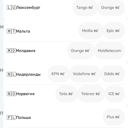
🇱🇺
Люксембург
Tango
Orange
М
Melita
Epic
🇲🇹
Мальта
🇲🇩
Молдавия
Orange
Moldtelecom
Н
KPN
Vodafone
Odido
🇳🇱
Нидерланды
🇳🇴
Норвегия
Telia
Telenor
ICE
П
Plus
🇵🇱
Польша