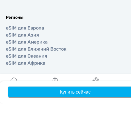
Регионы
eSIM для Европа
eSIM для Азия
eSIM для Америка
eSIM для Ближний Восток
eSIM для Океания
eSIM для Африка
Страны
Купить сейчас
Главная
Мои eSIM
Бонусы
П
eSIM для США
eSIM для Япония
eSIM для Канада
eSIM для Испания
eSIM для Италия
eSIM для Великобритания