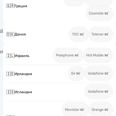
🇬🇷
Греция
Cosmote
Д
🇩🇰
Дания
TDC
Telenor
И
Pelephone
Hot Mobile
🇮🇱
Израиль
Eir
Vodafone
🇮🇪
Ирландия
Vodafone
🇮🇸
Исландия
Movistar
Orange