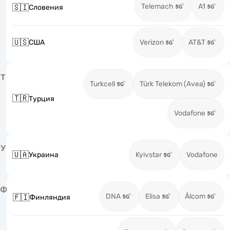
Telemach
A1
🇸🇮
Словения
🇺🇸
США
Verizon
AT&T
Т
Turkcell
Türk Telekom (Avea)
🇹🇷
Турция
Vodafone
У
🇺🇦
Украина
Kyivstar
Vodafone
Ф
DNA
Elisa
Ålcom
🇫🇮
Финляндия