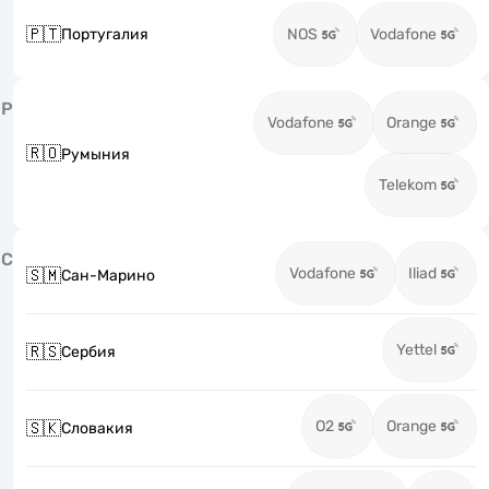
🇵🇹
Португалия
NOS
Vodafone
Р
Vodafone
Orange
🇷🇴
Румыния
Telekom
С
Vodafone
Iliad
🇸🇲
Сан-Марино
Yettel
🇷🇸
Сербия
O2
Orange
🇸🇰
Словакия