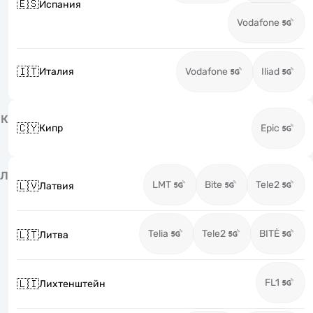
🇪🇸
Испания
Vodafone
🇮🇹
Италия
Vodafone
Iliad
К
🇨🇾
Кипр
Epic
Л
LMT
Bite
Tele2
🇱🇻
Латвия
Telia
Tele2
BITĖ
🇱🇹
Литва
FL1
🇱🇮
Лихтенштейн