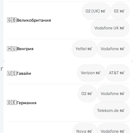
O2 (UK)
EE
🇬🇧
Великобритания
Vodafone UK
🇭🇺
Венгрия
Yettel
Vodafone
Г
Verizon
AT&T
🇺🇸
Гавайи
O2
Vodafone
🇩🇪
Германия
Telekom.de
Nova
Vodafone