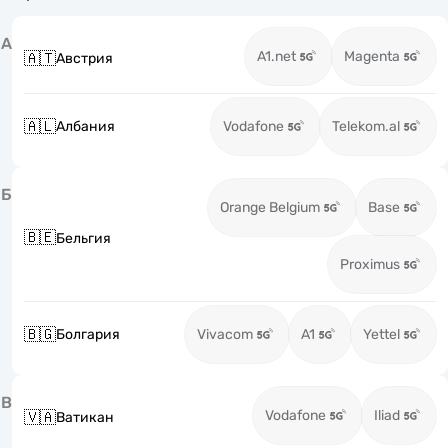
А
A1.net
Magenta
🇦🇹
Австрия
🇦🇱
Албания
Vodafone
Telekom.al
Б
Orange Belgium
Base
🇧🇪
Бельгия
Proximus
🇧🇬
Болгария
Vivacom
A1
Yettel
В
Vodafone
Iliad
🇻🇦
Ватикан