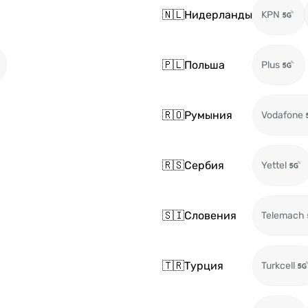
🇳🇱
Нидерланды
KPN
🇵🇱
Польша
Plus
🇷🇴
Румыния
Vodafone
🇷🇸
Сербия
Yettel
🇸🇮
Словения
Telemach
🇹🇷
Турция
Turkcell