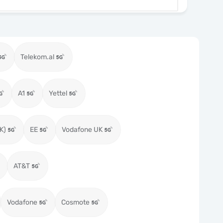
Telekom.al
A1
Yettel
K)
EE
Vodafone UK
AT&T
Vodafone
Cosmote