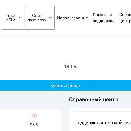
Помощь и
Спра
Новая
Стать
Использование
eSIM
партнером
поддержка
цент
18 ГБ
Купить сейчас
Справочный центр
Поддерживает ли мой те
SMS