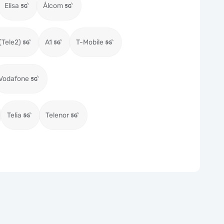
Elisa
Ålcom
(Tele2)
A1
T-Mobile
Vodafone
Telia
Telenor