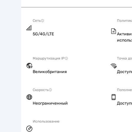
Сеть
Политик
5G/4G/LTE
Активи
исполь
Маршрутизация IP
Точка д
Великобритания
Досту
Скорость
Пополне
Неограниченный
Досту
Использование