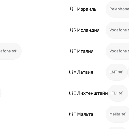
🇮🇱
Израиль
Pelephon
🇮🇸
Исландия
Vodafone
🇮🇹
Италия
afone
Vodafone
🇱🇻
Латвия
LMT
🇱🇮
Лихтенштейн
FL1
🇲🇹
Мальта
Melita