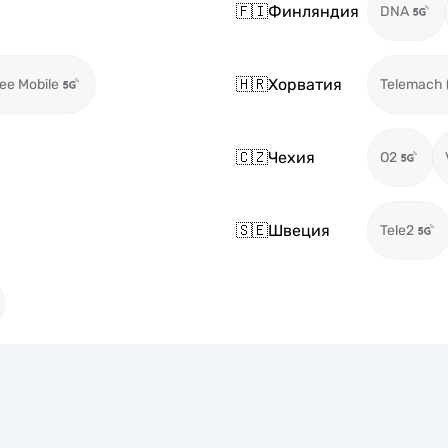
🇫🇮
Финляндия
DNA
🇭🇷
Хорватия
ee Mobile
Telemach 
🇨🇿
Чехия
O2
🇸🇪
Швеция
Tele2