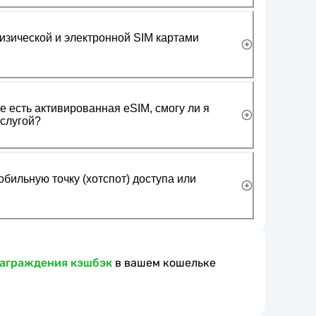
изической и электронной SIM картами
 есть активированная eSIM, смогу ли я
слугой?
обильную точку (хотспот) доступа или
награждения кэшбэк
в вашем кошельке