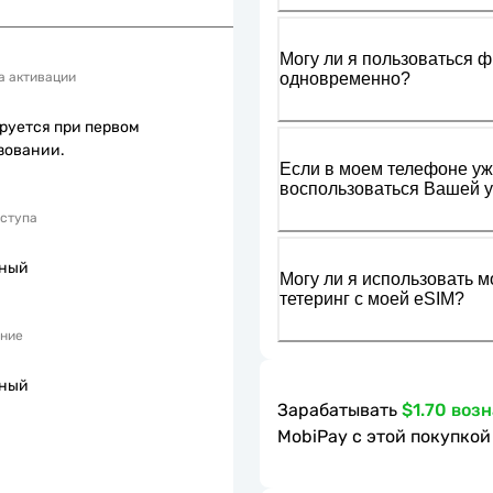
Могу ли я пользоваться ф
одновременно?
а активации
руется при первом
зовании.
Если в моем телефоне уже
воспользоваться Вашей у
оступа
пный
Могу ли я использовать м
тетеринг с моей eSIM?
ние
пный
Зарабатывать
$1.70 воз
MobiPay с этой покупкой