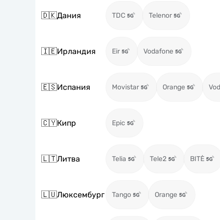
🇩🇰
Дания
TDC
Telenor
🇮🇪
Ирландия
Eir
Vodafone
🇪🇸
Испания
Movistar
Orange
Vod
🇨🇾
Кипр
Epic
🇱🇹
Литва
Telia
Tele2
BITĖ
🇱🇺
Люксембург
Tango
Orange