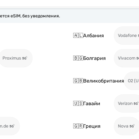
ется eSIM, без уведомления.
🇦🇱
Албания
Vodafone
🇧🇬
Болгария
Proximus
Vivacom
🇬🇧
Великобритания
O2 (U
🇺🇸
Гавайи
Verizon
🇬🇷
Греция
m.de
Nova