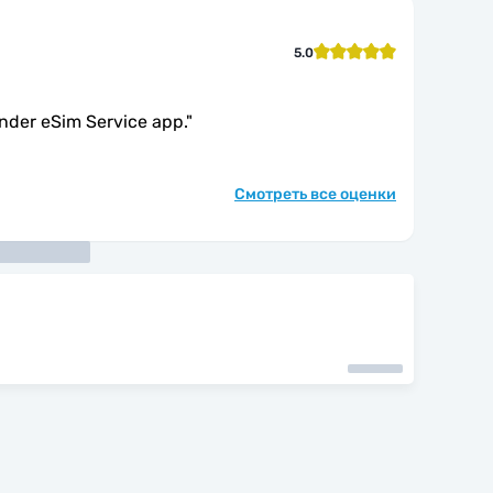
5.0
under eSim Service app.
"
Смотреть все оценки