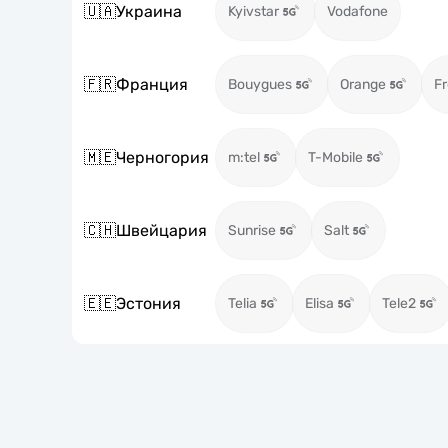
🇺🇦
Украина
Kyivstar
Vodafone
🇫🇷
Франция
Bouygues
Orange
Fr
🇲🇪
Черногория
m:tel
T-Mobile
🇨🇭
Швейцария
Sunrise
Salt
🇪🇪
Эстония
Telia
Elisa
Tele2