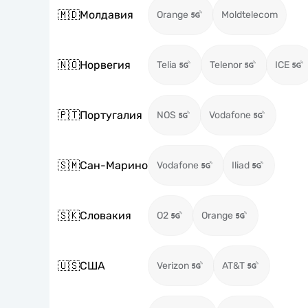
🇲🇩
Молдавия
Orange
Moldtelecom
🇳🇴
Норвегия
Telia
Telenor
ICE
🇵🇹
Португалия
NOS
Vodafone
🇸🇲
Сан-Марино
Vodafone
Iliad
🇸🇰
Словакия
O2
Orange
🇺🇸
США
Verizon
AT&T