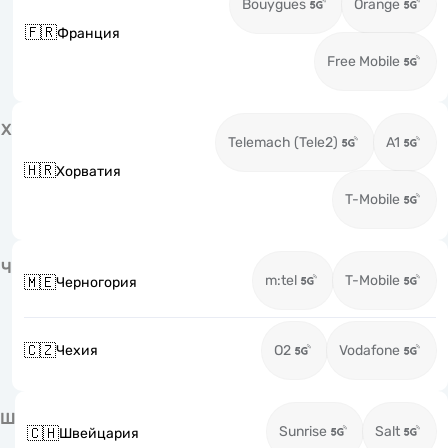
Bouygues
Orange
🇫🇷
Франция
Free Mobile
Х
Telemach (Tele2)
A1
🇭🇷
Хорватия
T-Mobile
Ч
m:tel
T-Mobile
🇲🇪
Черногория
🇨🇿
Чехия
O2
Vodafone
Ш
Sunrise
Salt
🇨🇭
Швейцария