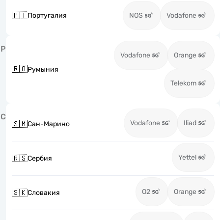
🇵🇹
Португалия
NOS
Vodafone
Р
Vodafone
Orange
🇷🇴
Румыния
Telekom
С
Vodafone
Iliad
🇸🇲
Сан-Марино
Yettel
🇷🇸
Сербия
O2
Orange
🇸🇰
Словакия