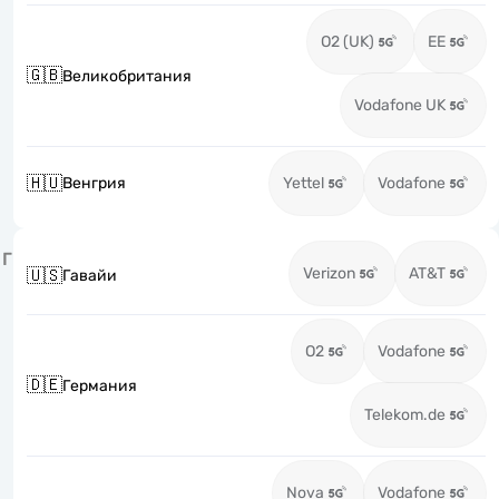
O2 (UK)
EE
🇬🇧
Великобритания
Vodafone UK
🇭🇺
Венгрия
Yettel
Vodafone
Г
Verizon
AT&T
🇺🇸
Гавайи
O2
Vodafone
🇩🇪
Германия
Telekom.de
Nova
Vodafone