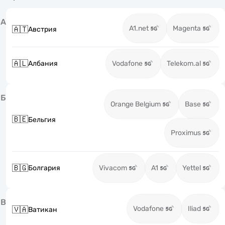
А
A1.net
Magenta
🇦🇹
Австрия
🇦🇱
Албания
Vodafone
Telekom.al
Б
Orange Belgium
Base
🇧🇪
Бельгия
Proximus
🇧🇬
Болгария
Vivacom
A1
Yettel
В
Vodafone
Iliad
🇻🇦
Ватикан