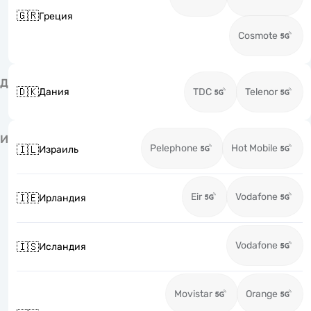
🇬🇷
Греция
Cosmote
Д
🇩🇰
Дания
TDC
Telenor
И
Pelephone
Hot Mobile
🇮🇱
Израиль
Eir
Vodafone
🇮🇪
Ирландия
Vodafone
🇮🇸
Исландия
Movistar
Orange