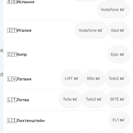
🇪🇸
Испания
Vodafone
🇮🇹
Италия
Vodafone
Iliad
К
🇨🇾
Кипр
Epic
Л
LMT
Bite
Tele2
🇱🇻
Латвия
Telia
Tele2
BITĖ
🇱🇹
Литва
FL1
🇱🇮
Лихтенштейн