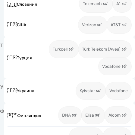
Telemach
A1
🇸🇮
Словения
🇺🇸
США
Verizon
AT&T
Т
Turkcell
Türk Telekom (Avea)
🇹🇷
Турция
Vodafone
У
🇺🇦
Украина
Kyivstar
Vodafone
Ф
DNA
Elisa
Ålcom
🇫🇮
Финляндия