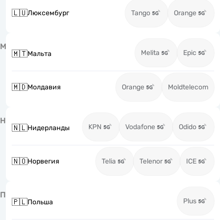
🇱🇺
Люксембург
Tango
Orange
М
Melita
Epic
🇲🇹
Мальта
🇲🇩
Молдавия
Orange
Moldtelecom
Н
KPN
Vodafone
Odido
🇳🇱
Нидерланды
🇳🇴
Норвегия
Telia
Telenor
ICE
П
Plus
🇵🇱
Польша