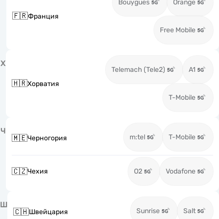
Bouygues
Orange
🇫🇷
Франция
Free Mobile
Х
Telemach (Tele2)
A1
🇭🇷
Хорватия
T-Mobile
Ч
m:tel
T-Mobile
🇲🇪
Черногория
🇨🇿
Чехия
O2
Vodafone
Ш
Sunrise
Salt
🇨🇭
Швейцария