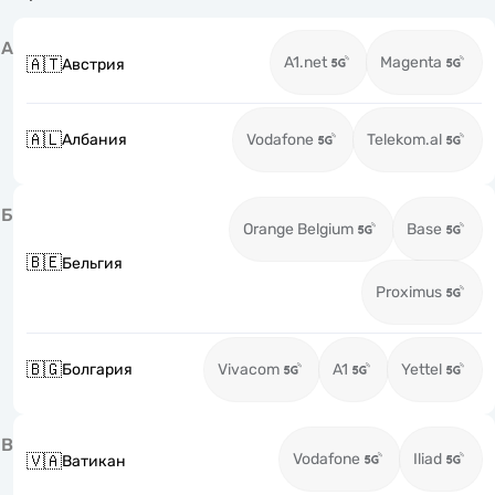
А
A1.net
Magenta
🇦🇹
Австрия
🇦🇱
Албания
Vodafone
Telekom.al
Б
Orange Belgium
Base
🇧🇪
Бельгия
Proximus
🇧🇬
Болгария
Vivacom
A1
Yettel
В
Vodafone
Iliad
🇻🇦
Ватикан