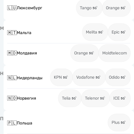
🇱🇺
Люксембург
Tango
Orange
М
Melita
Epic
🇲🇹
Мальта
🇲🇩
Молдавия
Orange
Moldtelecom
Н
KPN
Vodafone
Odido
🇳🇱
Нидерланды
🇳🇴
Норвегия
Telia
Telenor
ICE
П
Plus
🇵🇱
Польша