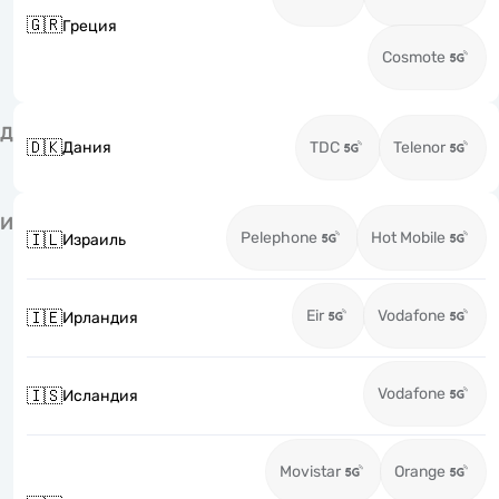
🇬🇷
Греция
Cosmote
Д
🇩🇰
Дания
TDC
Telenor
И
Pelephone
Hot Mobile
🇮🇱
Израиль
Eir
Vodafone
🇮🇪
Ирландия
Vodafone
🇮🇸
Исландия
Movistar
Orange