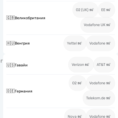
O2 (UK)
EE
🇬🇧
Великобритания
Vodafone UK
🇭🇺
Венгрия
Yettel
Vodafone
Г
Verizon
AT&T
🇺🇸
Гавайи
O2
Vodafone
🇩🇪
Германия
Telekom.de
Nova
Vodafone