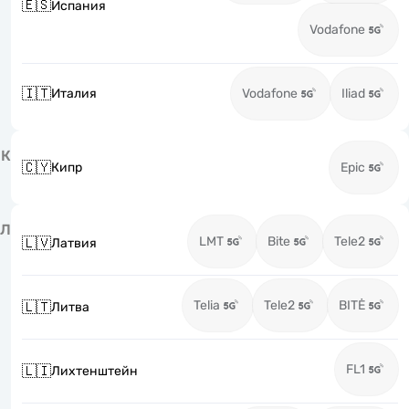
🇪🇸
Испания
Vodafone
🇮🇹
Италия
Vodafone
Iliad
К
🇨🇾
Кипр
Epic
Л
LMT
Bite
Tele2
🇱🇻
Латвия
Telia
Tele2
BITĖ
🇱🇹
Литва
FL1
🇱🇮
Лихтенштейн