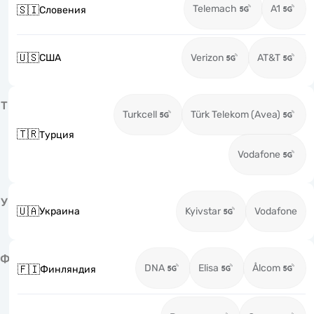
Telemach
A1
🇸🇮
Словения
🇺🇸
США
Verizon
AT&T
Т
Turkcell
Türk Telekom (Avea)
🇹🇷
Турция
Vodafone
У
🇺🇦
Украина
Kyivstar
Vodafone
Ф
DNA
Elisa
Ålcom
🇫🇮
Финляндия