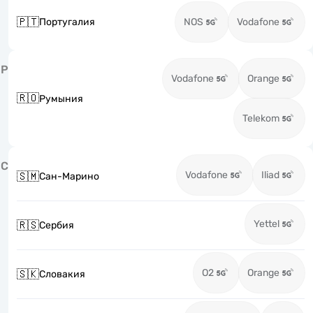
🇵🇹
Португалия
NOS
Vodafone
Р
Vodafone
Orange
🇷🇴
Румыния
Telekom
С
Vodafone
Iliad
🇸🇲
Сан-Марино
Yettel
🇷🇸
Сербия
O2
Orange
🇸🇰
Словакия