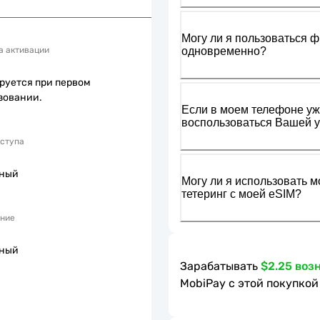
Могу ли я пользоваться ф
одновременно?
а активации
руется при первом
зовании.
Если в моем телефоне уже
воспользоваться Вашей у
оступа
пный
Могу ли я использовать м
тетеринг с моей eSIM?
ние
пный
Зарабатывать
$2.25 воз
MobiPay с этой покупкой