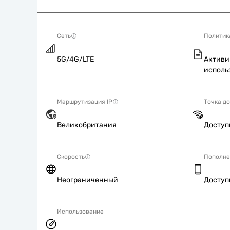
Сеть
Политик
5G/4G/LTE
Активи
исполь
Маршрутизация IP
Точка д
Великобритания
Досту
Скорость
Пополне
Неограниченный
Досту
Использование