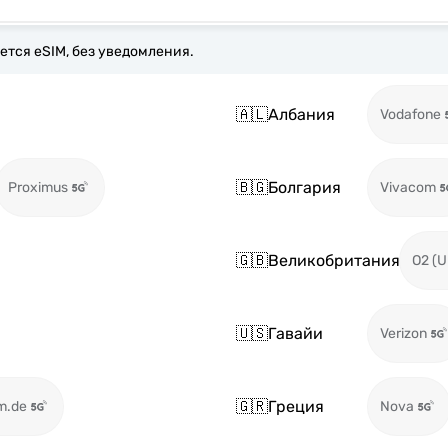
ется eSIM, без уведомления.
🇦🇱
Албания
Vodafone
🇧🇬
Болгария
Proximus
Vivacom
🇬🇧
Великобритания
O2 (U
🇺🇸
Гавайи
Verizon
🇬🇷
Греция
m.de
Nova