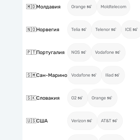
🇲🇩
Молдавия
Orange
Moldtelecom
🇳🇴
Норвегия
Telia
Telenor
ICE
🇵🇹
Португалия
NOS
Vodafone
🇸🇲
Сан-Марино
Vodafone
Iliad
🇸🇰
Словакия
O2
Orange
🇺🇸
США
Verizon
AT&T