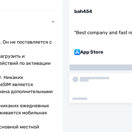
bah454
"
Best company and fast r
 Он не поставляется с 
App Store
агрузить и 
ействий по активации 
. Никаких 
eSIM является 
нена дополнительными 
 никаких ежедневных 
живается мобильная 
сновной местной 