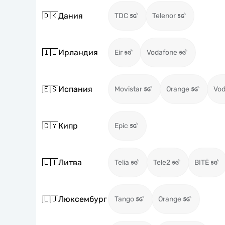
🇩🇰
Дания
TDC
Telenor
🇮🇪
Ирландия
Eir
Vodafone
🇪🇸
Испания
Movistar
Orange
Vod
🇨🇾
Кипр
Epic
🇱🇹
Литва
Telia
Tele2
BITĖ
🇱🇺
Люксембург
Tango
Orange