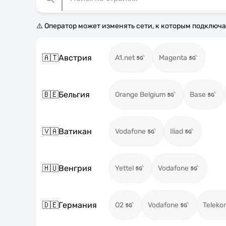
⚠️ Оператор может изменять сети, к которым подключа
🇦🇹
Австрия
A1.net
Magenta
🇧🇪
Бельгия
Orange Belgium
Base
🇻🇦
Ватикан
Vodafone
Iliad
🇭🇺
Венгрия
Yettel
Vodafone
🇩🇪
Германия
O2
Vodafone
Teleko