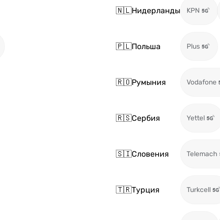
🇳🇱
Нидерланды
KPN
🇵🇱
Польша
Plus
🇷🇴
Румыния
Vodafone
🇷🇸
Сербия
Yettel
🇸🇮
Словения
Telemach
🇹🇷
Турция
Turkcell