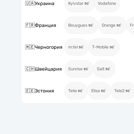
🇺🇦
Украина
Kyivstar
Vodafone
🇫🇷
Франция
Bouygues
Orange
Fr
🇲🇪
Черногория
m:tel
T-Mobile
🇨🇭
Швейцария
Sunrise
Salt
🇪🇪
Эстония
Telia
Elisa
Tele2