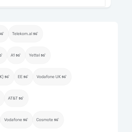
Telekom.al
A1
Yettel
K)
EE
Vodafone UK
AT&T
Vodafone
Cosmote