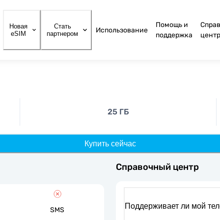
Помощь и
Спра
Новая
Стать
Использование
eSIM
партнером
поддержка
цент
25 ГБ
Купить сейчас
Справочный центр
Поддерживает ли мой те
SMS