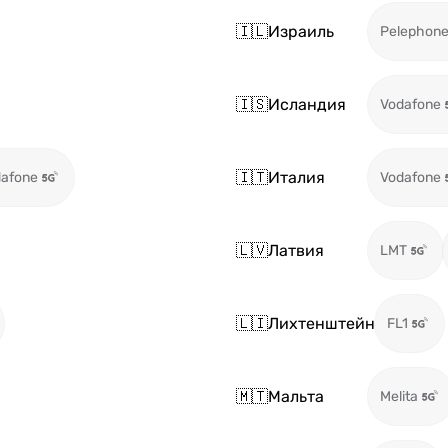
🇮🇱
Израиль
Pelephon
🇮🇸
Исландия
Vodafone
🇮🇹
Италия
afone
Vodafone
🇱🇻
Латвия
LMT
🇱🇮
Лихтенштейн
FL1
🇲🇹
Мальта
Melita