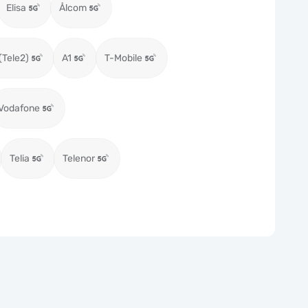
Elisa
Ålcom
(Tele2)
A1
T-Mobile
Vodafone
Telia
Telenor