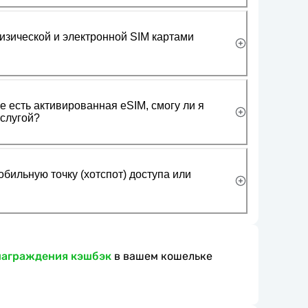
изической и электронной SIM картами
 есть активированная eSIM, смогу ли я
слугой?
обильную точку (хотспот) доступа или
награждения кэшбэк
в вашем кошельке