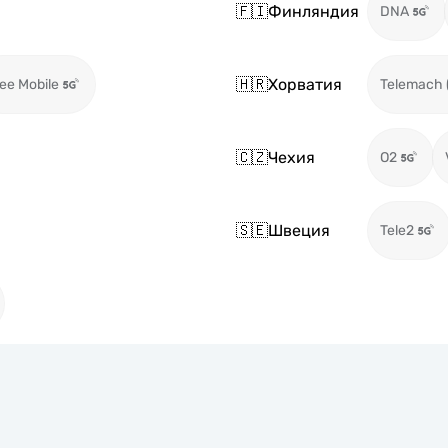
🇫🇮
Финляндия
DNA
🇭🇷
Хорватия
ee Mobile
Telemach 
🇨🇿
Чехия
O2
🇸🇪
Швеция
Tele2