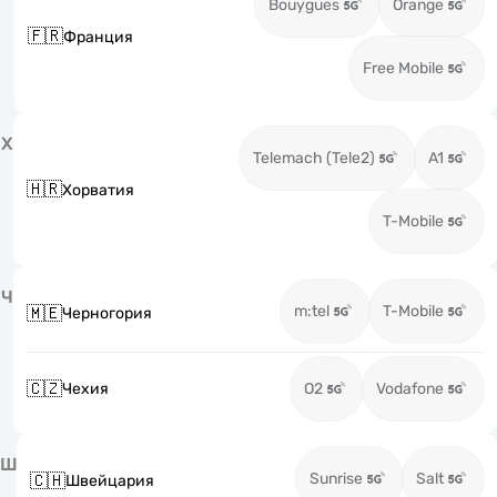
Bouygues
Orange
🇫🇷
Франция
Free Mobile
Х
Telemach (Tele2)
A1
🇭🇷
Хорватия
T-Mobile
Ч
m:tel
T-Mobile
🇲🇪
Черногория
🇨🇿
Чехия
O2
Vodafone
Ш
Sunrise
Salt
🇨🇭
Швейцария