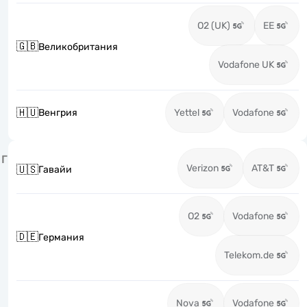
O2 (UK)
EE
🇬🇧
Великобритания
Vodafone UK
🇭🇺
Венгрия
Yettel
Vodafone
Г
Verizon
AT&T
🇺🇸
Гавайи
O2
Vodafone
🇩🇪
Германия
Telekom.de
Nova
Vodafone