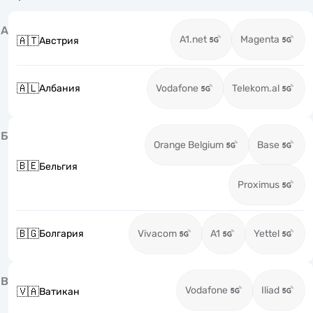
А
A1.net
Magenta
🇦🇹
Австрия
🇦🇱
Албания
Vodafone
Telekom.al
Б
Orange Belgium
Base
🇧🇪
Бельгия
Proximus
🇧🇬
Болгария
Vivacom
A1
Yettel
В
Vodafone
Iliad
🇻🇦
Ватикан