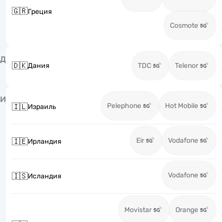
🇬🇷
Греция
Cosmote
Д
🇩🇰
Дания
TDC
Telenor
И
Pelephone
Hot Mobile
🇮🇱
Израиль
Eir
Vodafone
🇮🇪
Ирландия
Vodafone
🇮🇸
Исландия
Movistar
Orange