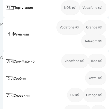
🇵🇹
Португалия
NOS
Vodafone
Р
Vodafone
Orange
🇷🇴
Румыния
Telekom
С
Vodafone
Iliad
🇸🇲
Сан-Марино
Yettel
🇷🇸
Сербия
O2
Orange
🇸🇰
Словакия