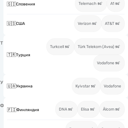
Telemach
A1
🇸🇮
Словения
🇺🇸
США
Verizon
AT&T
Т
Turkcell
Türk Telekom (Avea)
🇹🇷
Турция
Vodafone
У
🇺🇦
Украина
Kyivstar
Vodafone
Ф
DNA
Elisa
Ålcom
🇫🇮
Финляндия