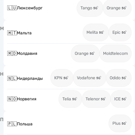
🇱🇺
Люксембург
Tango
Orange
М
Melita
Epic
🇲🇹
Мальта
🇲🇩
Молдавия
Orange
Moldtelecom
Н
KPN
Vodafone
Odido
🇳🇱
Нидерланды
🇳🇴
Норвегия
Telia
Telenor
ICE
П
Plus
🇵🇱
Польша