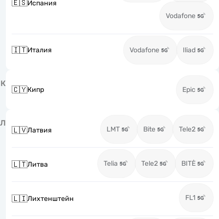
🇪🇸
Испания
Vodafone
🇮🇹
Италия
Vodafone
Iliad
К
🇨🇾
Кипр
Epic
Л
LMT
Bite
Tele2
🇱🇻
Латвия
Telia
Tele2
BITĖ
🇱🇹
Литва
FL1
🇱🇮
Лихтенштейн