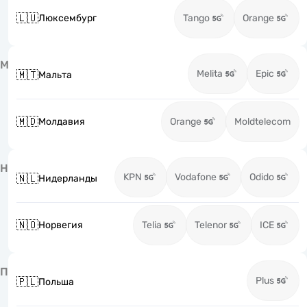
🇱🇺
Люксембург
Tango
Orange
М
Melita
Epic
🇲🇹
Мальта
🇲🇩
Молдавия
Orange
Moldtelecom
Н
KPN
Vodafone
Odido
🇳🇱
Нидерланды
🇳🇴
Норвегия
Telia
Telenor
ICE
П
Plus
🇵🇱
Польша