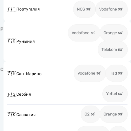
🇵🇹
Португалия
NOS
Vodafone
Р
Vodafone
Orange
🇷🇴
Румыния
Telekom
С
Vodafone
Iliad
🇸🇲
Сан-Марино
Yettel
🇷🇸
Сербия
O2
Orange
🇸🇰
Словакия