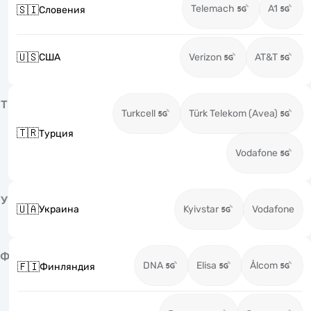
Telemach
A1
🇸🇮
Словения
🇺🇸
США
Verizon
AT&T
Т
Turkcell
Türk Telekom (Avea)
🇹🇷
Турция
Vodafone
У
🇺🇦
Украина
Kyivstar
Vodafone
Ф
DNA
Elisa
Ålcom
🇫🇮
Финляндия