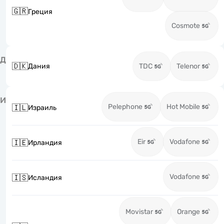
🇬🇷
Греция
Cosmote
Д
🇩🇰
Дания
TDC
Telenor
И
Pelephone
Hot Mobile
🇮🇱
Израиль
Eir
Vodafone
🇮🇪
Ирландия
Vodafone
🇮🇸
Исландия
Movistar
Orange