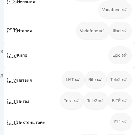
🇪🇸
Испания
Vodafone
🇮🇹
Италия
Vodafone
Iliad
К
🇨🇾
Кипр
Epic
Л
LMT
Bite
Tele2
🇱🇻
Латвия
Telia
Tele2
BITĖ
🇱🇹
Литва
FL1
🇱🇮
Лихтенштейн