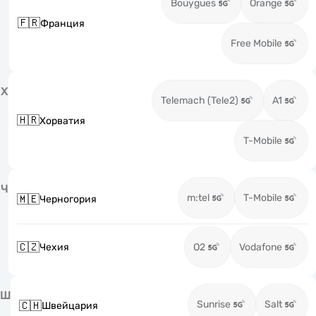
Bouygues
Orange
🇫🇷
Франция
Free Mobile
Х
Telemach (Tele2)
A1
🇭🇷
Хорватия
T-Mobile
Ч
m:tel
T-Mobile
🇲🇪
Черногория
🇨🇿
Чехия
O2
Vodafone
Ш
Sunrise
Salt
🇨🇭
Швейцария