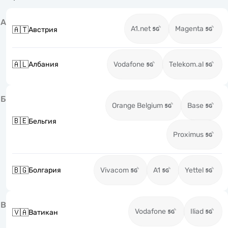
А
A1.net
Magenta
🇦🇹
Австрия
🇦🇱
Албания
Vodafone
Telekom.al
Б
Orange Belgium
Base
🇧🇪
Бельгия
Proximus
🇧🇬
Болгария
Vivacom
A1
Yettel
В
Vodafone
Iliad
🇻🇦
Ватикан