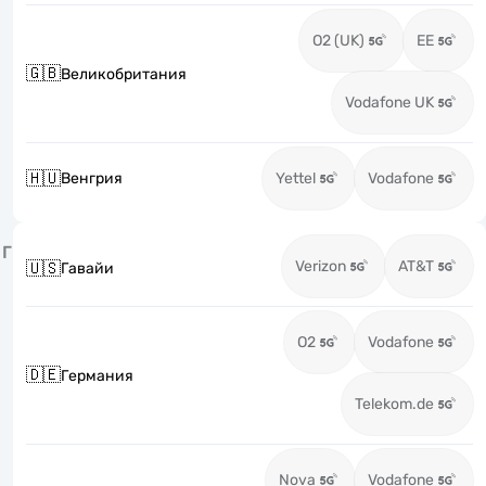
O2 (UK)
EE
🇬🇧
Великобритания
Vodafone UK
🇭🇺
Венгрия
Yettel
Vodafone
Г
Verizon
AT&T
🇺🇸
Гавайи
O2
Vodafone
🇩🇪
Германия
Telekom.de
Nova
Vodafone