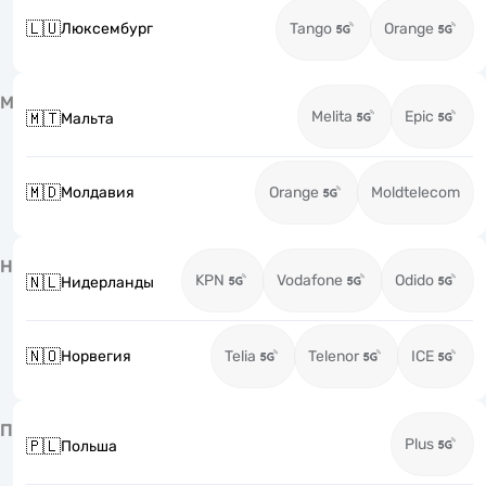
🇱🇺
Люксембург
Tango
Orange
М
Melita
Epic
🇲🇹
Мальта
🇲🇩
Молдавия
Orange
Moldtelecom
Н
KPN
Vodafone
Odido
🇳🇱
Нидерланды
🇳🇴
Норвегия
Telia
Telenor
ICE
П
Plus
🇵🇱
Польша