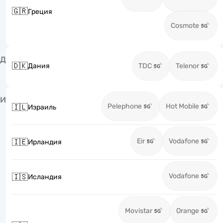
🇬🇷
Греция
Cosmote
Д
🇩🇰
Дания
TDC
Telenor
И
Pelephone
Hot Mobile
🇮🇱
Израиль
Eir
Vodafone
🇮🇪
Ирландия
Vodafone
🇮🇸
Исландия
Movistar
Orange