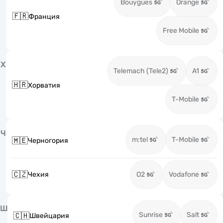
Bouygues
Orange
🇫🇷
Франция
Free Mobile
Х
Telemach (Tele2)
A1
🇭🇷
Хорватия
T-Mobile
Ч
m:tel
T-Mobile
🇲🇪
Черногория
🇨🇿
Чехия
O2
Vodafone
Ш
Sunrise
Salt
🇨🇭
Швейцария