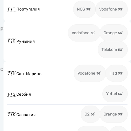
🇵🇹
Португалия
NOS
Vodafone
Р
Vodafone
Orange
🇷🇴
Румыния
Telekom
С
Vodafone
Iliad
🇸🇲
Сан-Марино
Yettel
🇷🇸
Сербия
O2
Orange
🇸🇰
Словакия