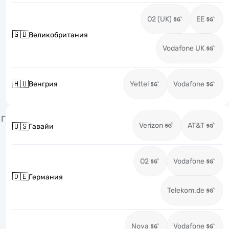
O2 (UK)
EE
🇬🇧
Великобритания
Vodafone UK
🇭🇺
Венгрия
Yettel
Vodafone
Г
Verizon
AT&T
🇺🇸
Гавайи
O2
Vodafone
🇩🇪
Германия
Telekom.de
Nova
Vodafone