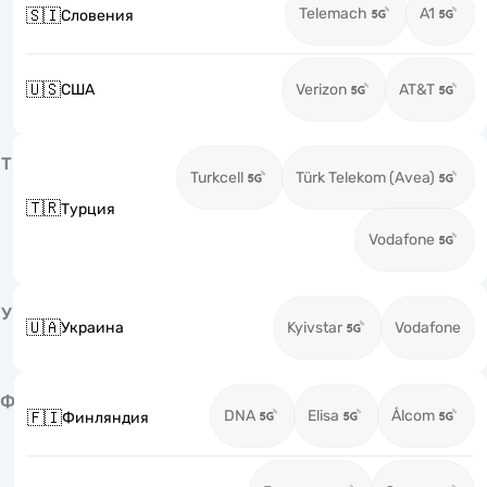
Telemach
A1
🇸🇮
Словения
🇺🇸
США
Verizon
AT&T
Т
Turkcell
Türk Telekom (Avea)
🇹🇷
Турция
Vodafone
У
🇺🇦
Украина
Kyivstar
Vodafone
Ф
DNA
Elisa
Ålcom
🇫🇮
Финляндия