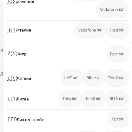
🇪🇸
Испания
Vodafone
🇮🇹
Италия
Vodafone
Iliad
К
🇨🇾
Кипр
Epic
Л
LMT
Bite
Tele2
🇱🇻
Латвия
Telia
Tele2
BITĖ
🇱🇹
Литва
FL1
🇱🇮
Лихтенштейн