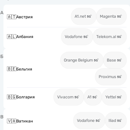
А
A1.net
Magenta
🇦🇹
Австрия
🇦🇱
Албания
Vodafone
Telekom.al
Б
Orange Belgium
Base
🇧🇪
Бельгия
Proximus
🇧🇬
Болгария
Vivacom
A1
Yettel
В
Vodafone
Iliad
🇻🇦
Ватикан