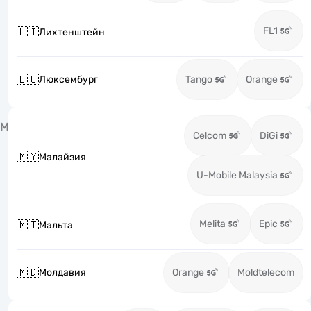
FL1
🇱🇮
Лихтенштейн
🇱🇺
Люксембург
Tango
Orange
М
Celcom
DiGi
🇲🇾
Малайзия
U-Mobile Malaysia
Melita
Epic
🇲🇹
Мальта
🇲🇩
Молдавия
Orange
Moldtelecom