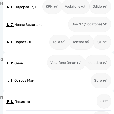
Н
KPN
Vodafone
Odido
🇳🇱
Нидерланды
One NZ (Vodafone)
🇳🇿
Новая Зеландия
🇳🇴
Норвегия
Telia
Telenor
ICE
О
Vodafone Oman
ooredoo
🇴🇲
Оман
🇮🇲
Остров Мэн
Sure
П
Jazz
🇵🇰
Пакистан