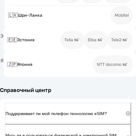
🇱🇰
Шри-Ланка
Mobitel
Э
🇪🇪
Эстония
Telia
Elisa
Tele2
Я
🇯🇵
Япония
NTT docomo
Справочный центр
Поддерживает ли мой телефон технологию eSIM?
Могу ли я пользоваться физической и электронной SIM