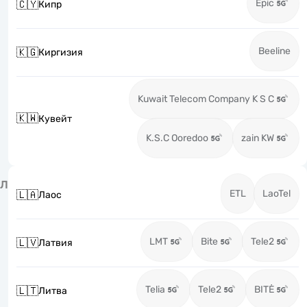
Epic
🇨🇾
Кипр
Beeline
🇰🇬
Киргизия
Kuwait Telecom Company K S C
🇰🇼
Кувейт
K.S.C Ooredoo
zain KW
Л
ETL
LaoTel
🇱🇦
Лаос
LMT
Bite
Tele2
🇱🇻
Латвия
Telia
Tele2
BITĖ
🇱🇹
Литва