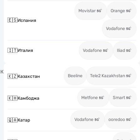
Movistar
Orange
🇪🇸
Испания
Vodafone
🇮🇹
Италия
Vodafone
Iliad
К
Beeline
Tele2 Kazakhstan
🇰🇿
Казахстан
Metfone
Smart
🇰🇭
Камбоджа
Vodafone
ooredoo
🇶🇦
Катар