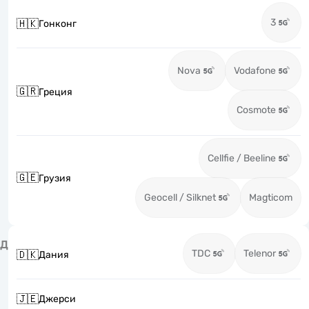
3
🇭🇰
Гонконг
Nova
Vodafone
🇬🇷
Греция
Cosmote
Cellfie / Beeline
🇬🇪
Грузия
Geocell / Silknet
Magticom
Д
TDC
Telenor
🇩🇰
Дания
🇯🇪
Джерси