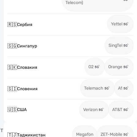
Telecom)
Yettel
🇷🇸
Сербия
SingTel
🇸🇬
Сингапур
O2
Orange
🇸🇰
Словакия
Telemach
A1
🇸🇮
Словения
🇺🇸
США
Verizon
AT&T
Т
Megafon
ZET-Mobile
🇹🇯
Таджикистан