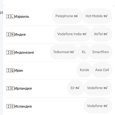
И
Pelephone
Hot Mobile
🇮🇱
Израиль
Vodafone India
AirTel
🇮🇳
Индия
Telkomsel
XL
Smartfren
🇮🇩
Индонезия
Korek
Asia Cell
🇮🇶
Ирак
Eir
Vodafone
🇮🇪
Ирландия
Vodafone
🇮🇸
Исландия