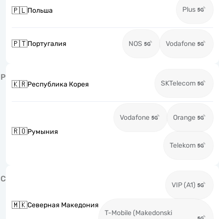
Plus
🇵🇱
Польша
🇵🇹
Португалия
NOS
Vodafone
Р
SKTelecom
🇰🇷
Республика Корея
Vodafone
Orange
🇷🇴
Румыния
Telekom
С
VIP (A1)
🇲🇰
Северная Македония
T-Mobile (Makedonski