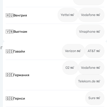
Yettel
Vodafone
🇭🇺
Венгрия
🇻🇳
Вьетнам
Vinaphone
Г
Verizon
AT&T
🇺🇸
Гавайи
O2
Vodafone
🇩🇪
Германия
Telekom.de
Sure
🇬🇬
Гернси