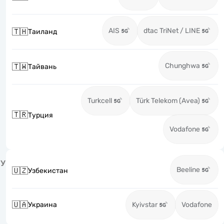
AIS
dtac TriNet / LINE
🇹🇭
Таиланд
Chunghwa
🇹🇼
Тайвань
Turkcell
Türk Telekom (Avea)
🇹🇷
Турция
Vodafone
У
Beeline
🇺🇿
Узбекистан
🇺🇦
Украина
Kyivstar
Vodafone