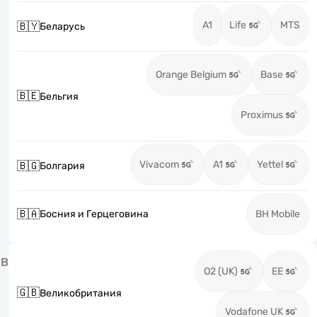
A1
Life
MTS
🇧🇾
Беларусь
Orange Belgium
Base
🇧🇪
Бельгия
Proximus
Vivacom
A1
Yettel
🇧🇬
Болгария
🇧🇦
Босния и Герцеговина
BH Mobile
В
O2 (UK)
EE
🇬🇧
Великобритания
Vodafone UK