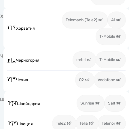
Х
Telemach (Tele2)
A1
🇭🇷
Хорватия
T-Mobile
Ч
m:tel
T-Mobile
🇲🇪
Черногория
🇨🇿
Чехия
O2
Vodafone
Ш
Sunrise
Salt
🇨🇭
Швейцария
Tele2
Telia
Telenor
🇸🇪
Швеция