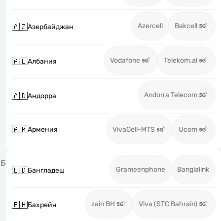
Azercell
Bakcell
🇦🇿
Азербайджан
Vodafone
Telekom.al
🇦🇱
Албания
Andorra Telecom
🇦🇩
Андорра
🇦🇲
Армения
VivaCell-MTS
Ucom
Б
Grameenphone
Banglalink
🇧🇩
Бангладеш
zain BH
Viva (STC Bahrain)
🇧🇭
Бахрейн