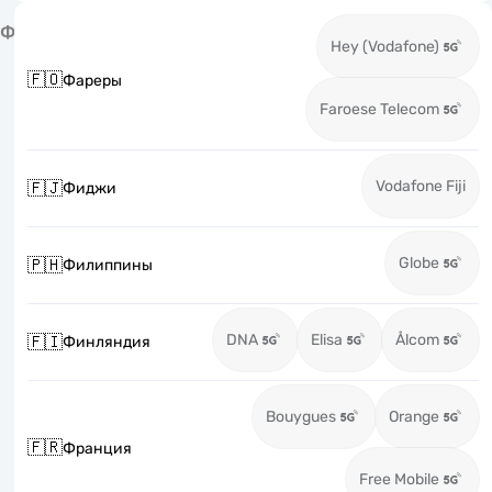
Ф
Hey (Vodafone)
🇫🇴
Фареры
Faroese Telecom
Vodafone Fiji
🇫🇯
Фиджи
Globe
🇵🇭
Филиппины
DNA
Elisa
Ålcom
🇫🇮
Финляндия
Bouygues
Orange
🇫🇷
Франция
Free Mobile