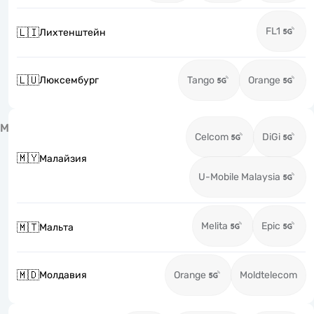
FL1
🇱🇮
Лихтенштейн
🇱🇺
Люксембург
Tango
Orange
М
Celcom
DiGi
🇲🇾
Малайзия
U-Mobile Malaysia
Melita
Epic
🇲🇹
Мальта
🇲🇩
Молдавия
Orange
Moldtelecom