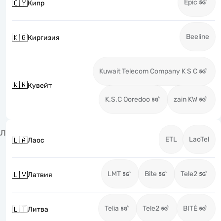
Epic
🇨🇾
Кипр
Beeline
🇰🇬
Киргизия
Kuwait Telecom Company K S C
🇰🇼
Кувейт
K.S.C Ooredoo
zain KW
Л
ETL
LaoTel
🇱🇦
Лаос
LMT
Bite
Tele2
🇱🇻
Латвия
Telia
Tele2
BITĖ
🇱🇹
Литва