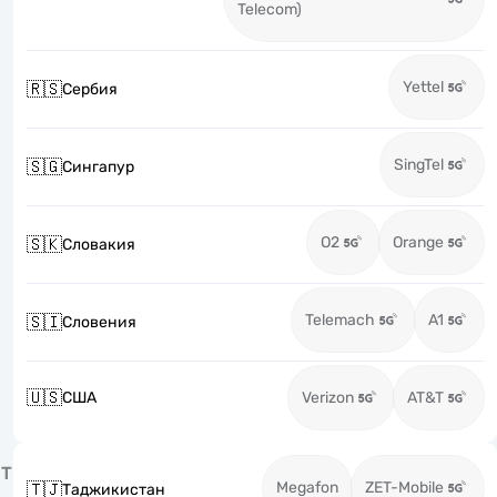
Telecom)
Yettel
🇷🇸
Сербия
SingTel
🇸🇬
Сингапур
O2
Orange
🇸🇰
Словакия
Telemach
A1
🇸🇮
Словения
🇺🇸
США
Verizon
AT&T
Т
Megafon
ZET-Mobile
🇹🇯
Таджикистан