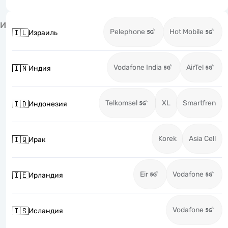
И
Pelephone
Hot Mobile
🇮🇱
Израиль
Vodafone India
AirTel
🇮🇳
Индия
Telkomsel
XL
Smartfren
🇮🇩
Индонезия
Korek
Asia Cell
🇮🇶
Ирак
Eir
Vodafone
🇮🇪
Ирландия
Vodafone
🇮🇸
Исландия