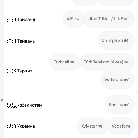
AIS
dtac TriNet / LINE
🇹🇭
Таиланд
Chunghwa
🇹🇼
Тайвань
Turkcell
Türk Telekom (Avea)
🇹🇷
Турция
Vodafone
У
Beeline
🇺🇿
Узбекистан
🇺🇦
Украина
Kyivstar
Vodafone