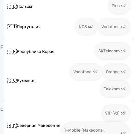
Plus
🇵🇱
Польша
🇵🇹
Португалия
NOS
Vodafone
Р
SKTelecom
🇰🇷
Республика Корея
Vodafone
Orange
🇷🇴
Румыния
Telekom
С
VIP (A1)
🇲🇰
Северная Македония
T-Mobile (Makedonski