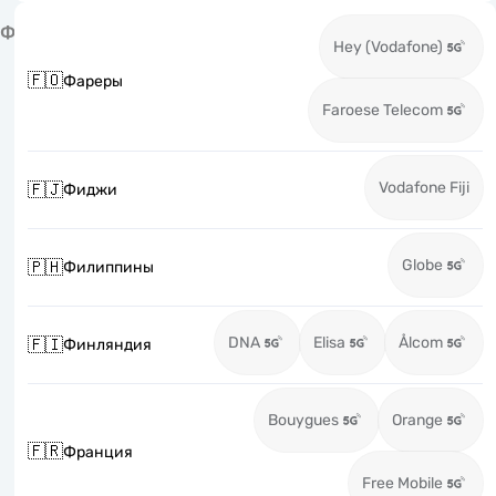
Ф
Hey (Vodafone)
🇫🇴
Фареры
Faroese Telecom
Vodafone Fiji
🇫🇯
Фиджи
Globe
🇵🇭
Филиппины
DNA
Elisa
Ålcom
🇫🇮
Финляндия
Bouygues
Orange
🇫🇷
Франция
Free Mobile