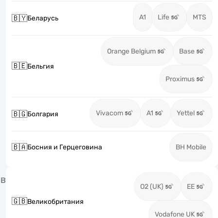
A1
Life
MTS
🇧🇾
Беларусь
Orange Belgium
Base
🇧🇪
Бельгия
Proximus
Vivacom
A1
Yettel
🇧🇬
Болгария
🇧🇦
Босния и Герцеговина
BH Mobile
В
O2 (UK)
EE
🇬🇧
Великобритания
Vodafone UK