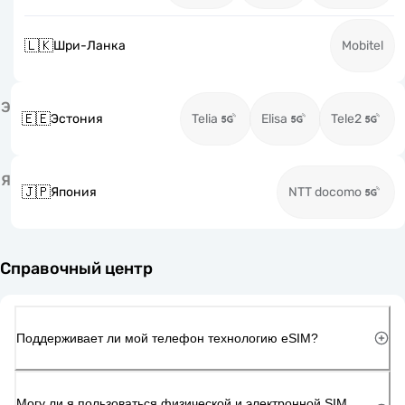
🇱🇰
Шри-Ланка
Mobitel
Э
🇪🇪
Эстония
Telia
Elisa
Tele2
Я
🇯🇵
Япония
NTT docomo
Справочный центр
Поддерживает ли мой телефон технологию eSIM?
Могу ли я пользоваться физической и электронной SIM