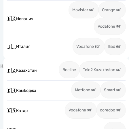
Movistar
Orange
🇪🇸
Испания
Vodafone
🇮🇹
Италия
Vodafone
Iliad
К
Beeline
Tele2 Kazakhstan
🇰🇿
Казахстан
Metfone
Smart
🇰🇭
Камбоджа
Vodafone
ooredoo
🇶🇦
Катар