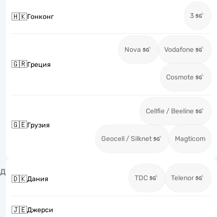
3
🇭🇰
Гонконг
Nova
Vodafone
🇬🇷
Греция
Cosmote
Cellfie / Beeline
🇬🇪
Грузия
Geocell / Silknet
Magticom
Д
TDC
Telenor
🇩🇰
Дания
🇯🇪
Джерси