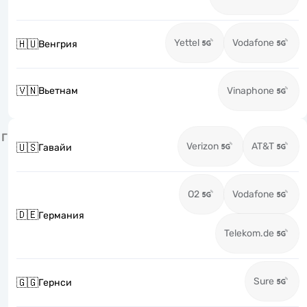
Yettel
Vodafone
🇭🇺
Венгрия
🇻🇳
Вьетнам
Vinaphone
Г
Verizon
AT&T
🇺🇸
Гавайи
O2
Vodafone
🇩🇪
Германия
Telekom.de
Sure
🇬🇬
Гернси