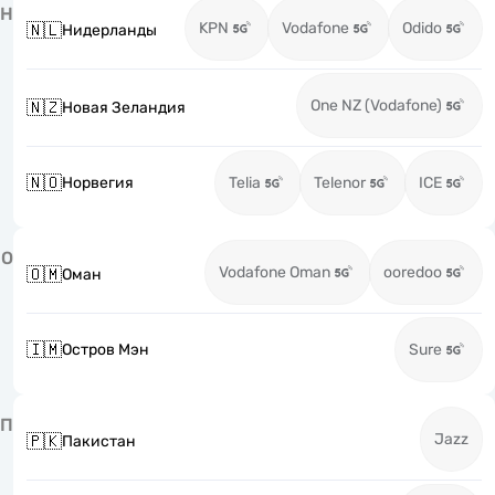
Н
KPN
Vodafone
Odido
🇳🇱
Нидерланды
One NZ (Vodafone)
🇳🇿
Новая Зеландия
🇳🇴
Норвегия
Telia
Telenor
ICE
О
Vodafone Oman
ooredoo
🇴🇲
Оман
🇮🇲
Остров Мэн
Sure
П
Jazz
🇵🇰
Пакистан