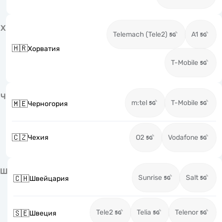
Х
Telemach (Tele2)
A1
🇭🇷
Хорватия
T-Mobile
Ч
m:tel
T-Mobile
🇲🇪
Черногория
🇨🇿
Чехия
O2
Vodafone
Ш
Sunrise
Salt
🇨🇭
Швейцария
Tele2
Telia
Telenor
🇸🇪
Швеция