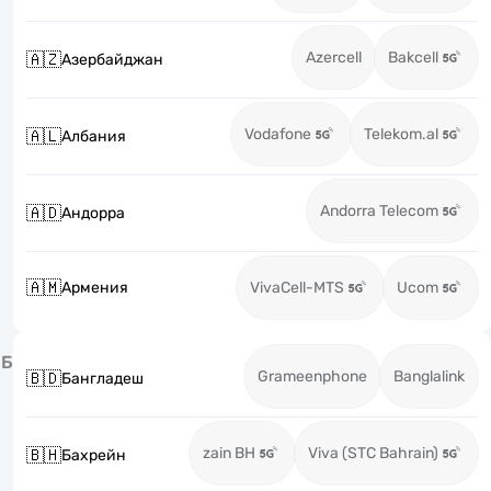
Azercell
Bakcell
🇦🇿
Азербайджан
Vodafone
Telekom.al
🇦🇱
Албания
Andorra Telecom
🇦🇩
Андорра
🇦🇲
Армения
VivaCell-MTS
Ucom
Б
Grameenphone
Banglalink
🇧🇩
Бангладеш
zain BH
Viva (STC Bahrain)
🇧🇭
Бахрейн