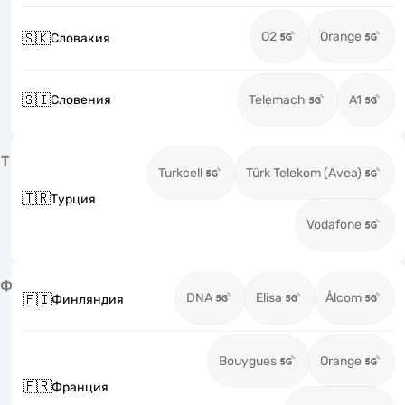
O2
Orange
🇸🇰
Словакия
🇸🇮
Словения
Telemach
A1
Т
Turkcell
Türk Telekom (Avea)
🇹🇷
Турция
Vodafone
Ф
DNA
Elisa
Ålcom
🇫🇮
Финляндия
Bouygues
Orange
🇫🇷
Франция