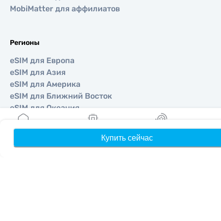
MobiMatter для аффилиатов
Регионы
eSIM для Европа
eSIM для Азия
eSIM для Америка
eSIM для Ближний Восток
eSIM для Океания
eSIM для Африка
Купить сейчас
Главная
Мои eSIM
Бонусы
П
Страны
eSIM для США
eSIM для Япония
eSIM для Канада
eSIM для Испания
eSIM для Италия