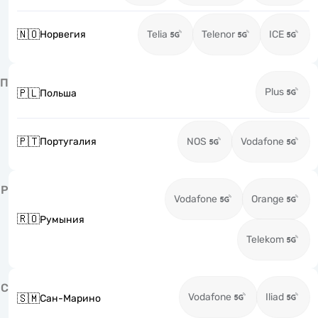
🇳🇴
Норвегия
Telia
Telenor
ICE
П
Plus
🇵🇱
Польша
🇵🇹
Португалия
NOS
Vodafone
Р
Vodafone
Orange
🇷🇴
Румыния
Telekom
С
Vodafone
Iliad
🇸🇲
Сан-Марино