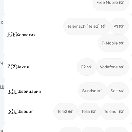
Free Mobile
Х
Telemach (Tele2)
A1
🇭🇷
Хорватия
T-Mobile
Ч
🇨🇿
Чехия
O2
Vodafone
Ш
Sunrise
Salt
🇨🇭
Швейцария
🇸🇪
Швеция
Tele2
Telia
Telenor
Э