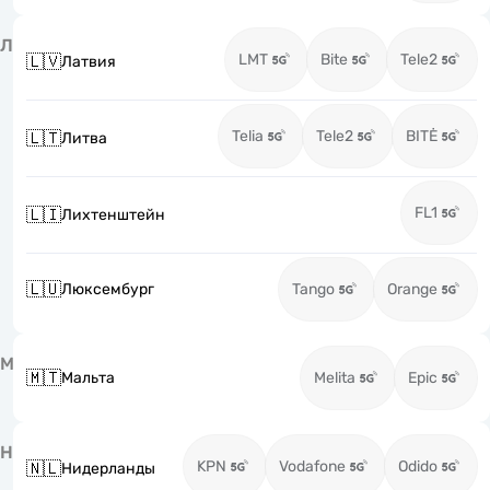
Л
LMT
Bite
Tele2
🇱🇻
Латвия
Telia
Tele2
BITĖ
🇱🇹
Литва
FL1
🇱🇮
Лихтенштейн
🇱🇺
Люксембург
Tango
Orange
М
🇲🇹
Мальта
Melita
Epic
Н
KPN
Vodafone
Odido
🇳🇱
Нидерланды