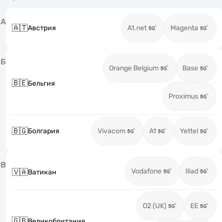
А
🇦🇹
Австрия
A1.net
Magenta
Б
Orange Belgium
Base
🇧🇪
Бельгия
Proximus
🇧🇬
Болгария
Vivacom
A1
Yettel
В
Vodafone
Iliad
🇻🇦
Ватикан
O2 (UK)
EE
🇬🇧
Великобритания