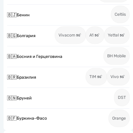
Celtiis
🇧🇯
Бенин
Vivacom
A1
Yettel
🇧🇬
Болгария
BH Mobile
🇧🇦
Босния и Герцеговина
TIM
Vivo
🇧🇷
Бразилия
DST
🇧🇳
Бруней
🇧🇫
Буркина-Фасо
Orange