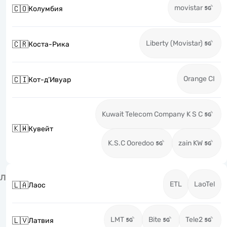
movistar
🇨🇴
Колумбия
Liberty (Movistar)
🇨🇷
Коста-Рика
Orange CI
🇨🇮
Кот-д’Ивуар
Kuwait Telecom Company K S C
🇰🇼
Кувейт
K.S.C Ooredoo
zain KW
Л
ETL
LaoTel
🇱🇦
Лаос
LMT
Bite
Tele2
🇱🇻
Латвия