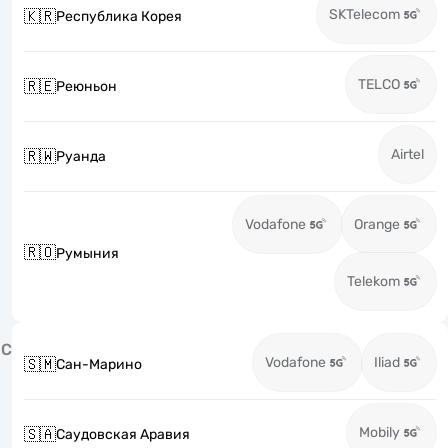
SKTelecom
🇰🇷
Республика Корея
TELCO
🇷🇪
Реюньон
Airtel
🇷🇼
Руанда
Vodafone
Orange
🇷🇴
Румыния
Telekom
С
Vodafone
Iliad
🇸🇲
Сан-Марино
Mobily
🇸🇦
Саудовская Аравия