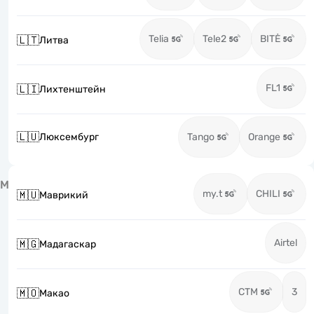
Telia
Tele2
BITĖ
🇱🇹
Литва
FL1
🇱🇮
Лихтенштейн
🇱🇺
Люксембург
Tango
Orange
М
my.t
CHILI
🇲🇺
Маврикий
Airtel
🇲🇬
Мадагаскар
CTM
3
🇲🇴
Макао