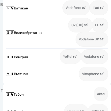
В
Vodafone
Iliad
🇻🇦
Ватикан
O2 (UK)
EE
🇬🇧
Великобритания
Vodafone UK
Yettel
Vodafone
🇭🇺
Венгрия
🇻🇳
Вьетнам
Vinaphone
Г
Airtel
🇬🇦
Габон