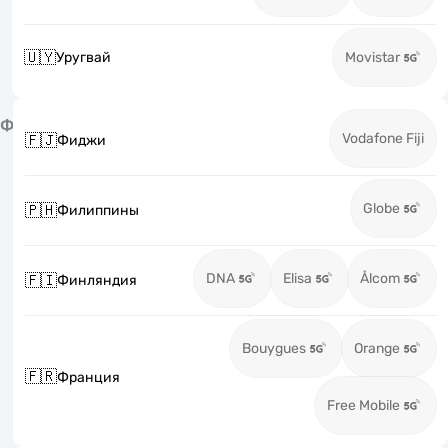
🇺🇾
Уругвай
Movistar
Ф
Vodafone Fiji
🇫🇯
Фиджи
Globe
🇵🇭
Филиппины
DNA
Elisa
Ålcom
🇫🇮
Финляндия
Bouygues
Orange
🇫🇷
Франция
Free Mobile