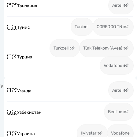
Airtel
🇹🇿
Танзания
Tunicell
OOREDOO TN
🇹🇳
Тунис
Turkcell
Türk Telekom (Avea)
🇹🇷
Турция
Vodafone
У
Airtel
🇺🇬
Уганда
Beeline
🇺🇿
Узбекистан
Kyivstar
Vodafone
🇺🇦
Украина