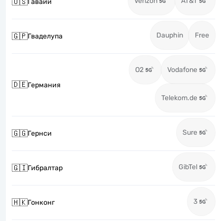
Verizon
AT&T
🇺🇸
Гавайи
Dauphin
Free
🇬🇵
Гваделупа
O2
Vodafone
🇩🇪
Германия
Telekom.de
Sure
🇬🇬
Гернси
GibTel
🇬🇮
Гибралтар
3
🇭🇰
Гонконг