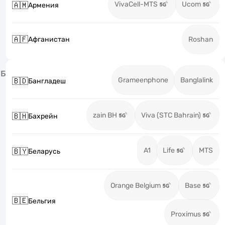
VivaCell-MTS
Ucom
🇦🇲
Армения
🇦🇫
Афганистан
Roshan
Б
Grameenphone
Banglalink
🇧🇩
Бангладеш
zain BH
Viva (STC Bahrain)
🇧🇭
Бахрейн
A1
Life
MTS
🇧🇾
Беларусь
Orange Belgium
Base
🇧🇪
Бельгия
Proximus