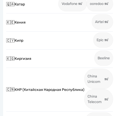
Vodafone
ooredoo
🇶🇦
Катар
Airtel
🇰🇪
Кения
Epic
🇨🇾
Кипр
Beeline
🇰🇬
Киргизия
China
Unicom
🇨🇳
КНР (Китайская Народная Республика)
China
Telecom