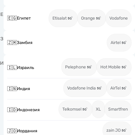
Е
🇪🇬
Египет
Etisalat
Orange
Vodafone
З
🇿🇲
Замбия
Airtel
И
Pelephone
Hot Mobile
🇮🇱
Израиль
Vodafone India
AirTel
🇮🇳
Индия
Telkomsel
XL
Smartfren
🇮🇩
Индонезия
zain JO
🇯🇴
Иордания