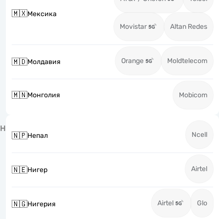
🇲🇽
Мексика
Movistar
Altan Redes
Orange
Moldtelecom
🇲🇩
Молдавия
🇲🇳
Монголия
Mobicom
Н
Ncell
🇳🇵
Непал
Airtel
🇳🇪
Нигер
Airtel
Glo
🇳🇬
Нигерия