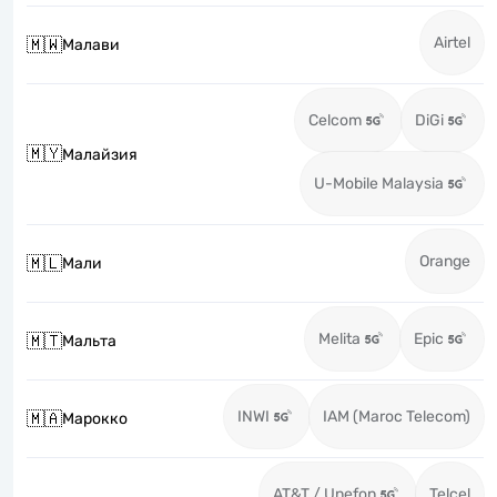
Airtel
🇲🇼
Малави
Celcom
DiGi
🇲🇾
Малайзия
U-Mobile Malaysia
Orange
🇲🇱
Мали
Melita
Epic
🇲🇹
Мальта
INWI
IAM (Maroc Telecom)
🇲🇦
Марокко
AT&T / Unefon
Telcel