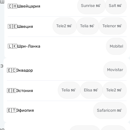
Ш
Sunrise
Salt
🇨🇭
Швейцария
Tele2
Telia
Telenor
🇸🇪
Швеция
🇱🇰
Шри-Ланка
Mobitel
Э
Movistar
🇪🇨
Эквадор
Telia
Elisa
Tele2
🇪🇪
Эстония
🇪🇹
Эфиопия
Safaricom