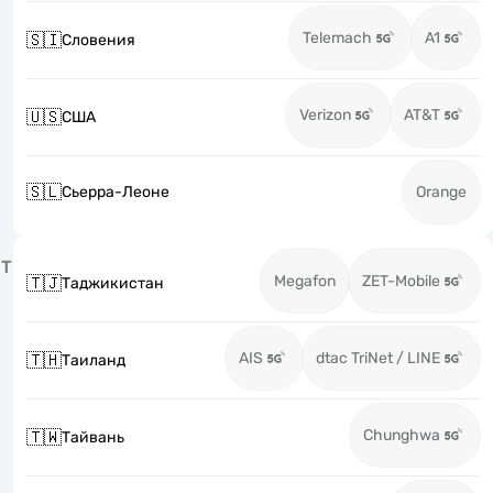
Telemach
A1
🇸🇮
Словения
Verizon
AT&T
🇺🇸
США
🇸🇱
Сьерра-Леоне
Orange
Т
Megafon
ZET-Mobile
🇹🇯
Таджикистан
AIS
dtac TriNet / LINE
🇹🇭
Таиланд
Chunghwa
🇹🇼
Тайвань