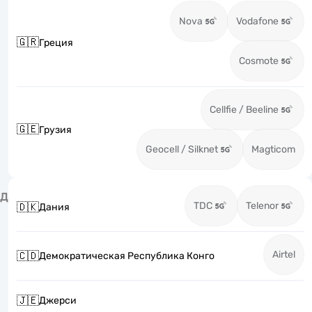
Nova
Vodafone
🇬🇷
Греция
Cosmote
Cellfie / Beeline
🇬🇪
Грузия
Geocell / Silknet
Magticom
Д
TDC
Telenor
🇩🇰
Дания
Airtel
🇨🇩
Демократическая Республика Конго
🇯🇪
Джерси