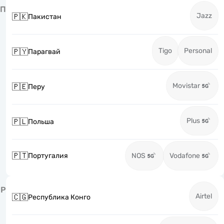
П
Jazz
🇵🇰
Пакистан
Tigo
Personal
🇵🇾
Парагвай
Movistar
🇵🇪
Перу
Plus
🇵🇱
Польша
🇵🇹
Португалия
NOS
Vodafone
Р
Airtel
🇨🇬
Республика Конго