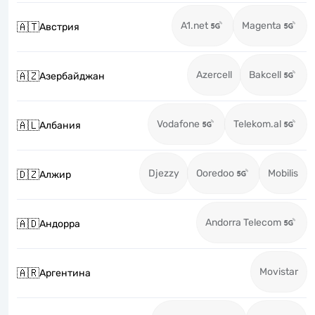
A1.net
Magenta
🇦🇹
Австрия
Azercell
Bakcell
🇦🇿
Азербайджан
Vodafone
Telekom.al
🇦🇱
Албания
Djezzy
Ooredoo
Mobilis
🇩🇿
Алжир
Andorra Telecom
🇦🇩
Андорра
Movistar
🇦🇷
Аргентина