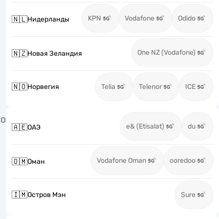
KPN
Vodafone
Odido
🇳🇱
Нидерланды
One NZ (Vodafone)
🇳🇿
Новая Зеландия
🇳🇴
Норвегия
Telia
Telenor
ICE
О
e& (Etisalat)
du
🇦🇪
ОАЭ
Vodafone Oman
ooredoo
🇴🇲
Оман
🇮🇲
Остров Мэн
Sure