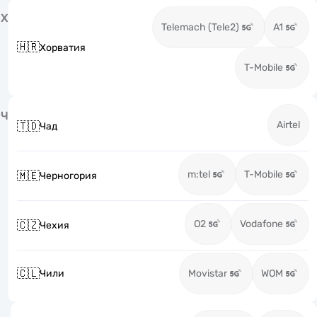
Х
Telemach (Tele2)
A1
🇭🇷
Хорватия
T-Mobile
Ч
Airtel
🇹🇩
Чад
m:tel
T-Mobile
🇲🇪
Черногория
O2
Vodafone
🇨🇿
Чехия
🇨🇱
Чили
Movistar
WOM