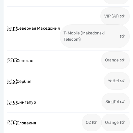
VIP (A1)
🇲🇰
Северная Македония
T-Mobile (Makedonski
Telecom)
Orange
🇸🇳
Сенегал
Yettel
🇷🇸
Сербия
SingTel
🇸🇬
Сингапур
O2
Orange
🇸🇰
Словакия