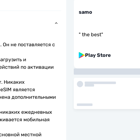
samo
"
the best
"
 Он не поставляется с 
Play Store
агрузить и 
ействий по активации 
. Никаких 
eSIM является 
нена дополнительными 
 никаких ежедневных 
живается мобильная 
сновной местной 