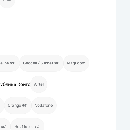
eeline
Geocell / Silknet
Magticom
ублика Конго
Airtel
Orange
Vodafone
e
Hot Mobile