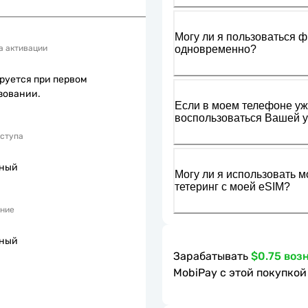
Могу ли я пользоваться ф
одновременно?
а активации
руется при первом
зовании.
Если в моем телефоне уже
воспользоваться Вашей у
оступа
пный
Могу ли я использовать м
тетеринг с моей eSIM?
ние
пный
Зарабатывать
$0.75 воз
MobiPay с этой покупкой