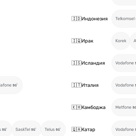
🇮🇩
Индонезия
Telkomsel
🇮🇶
Ирак
Korek
A
🇮🇸
Исландия
Vodafone
🇮🇹
Италия
afone
Vodafone
🇰🇭
Камбоджа
Metfone
🇶🇦
Катар
s
SaskTel
Telus
Vodafone