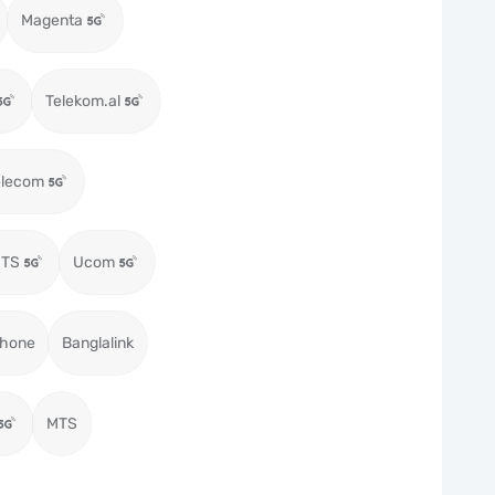
Magenta
Telekom.al
elecom
MTS
Ucom
hone
Banglalink
MTS