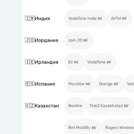
🇮🇳
Индия
Vodafone India
AirTel
🇯🇴
Иордания
zain JO
🇮🇪
Ирландия
Eir
Vodafone
🇪🇸
Испания
Movistar
Orange
Vod
🇰🇿
Казахстан
Beeline
Tele2 Kazakhstan
Bell Mobility
Rogers Wireles