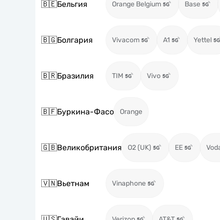
🇧🇪
Бельгия
Orange Belgium
Base
🇧🇬
Болгария
Vivacom
A1
Yettel
🇧🇷
Бразилия
TIM
Vivo
🇧🇫
Буркина-Фасо
Orange
🇬🇧
Великобритания
O2 (UK)
EE
Vod
🇻🇳
Вьетнам
Vinaphone
🇺🇸
Гавайи
Verizon
AT&T