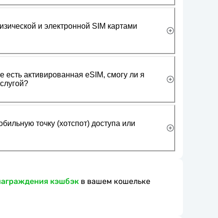
изической и электронной SIM картами
 есть активированная eSIM, смогу ли я
слугой?
обильную точку (хотспот) доступа или
награждения кэшбэк
в вашем кошельке