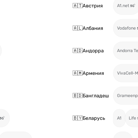
🇦🇹
Австрия
A1.net
🇦🇱
Албания
Vodafone
🇦🇩
Андорра
Andorra T
🇦🇲
Армения
VivaCell-
🇧🇩
Бангладеш
Grameenp
🇧🇾
Беларусь
A1
Life