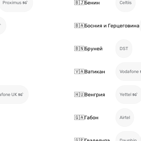
🇧🇯
Бенин
Proximus
Celtiis
🇧🇦
Босния и Герцеговина
🇧🇳
Бруней
DST
🇻🇦
Ватикан
Vodafone
🇭🇺
Венгрия
afone UK
Yettel
🇬🇦
Габон
Airtel
🇬🇵
Гваделупа
Dauphin