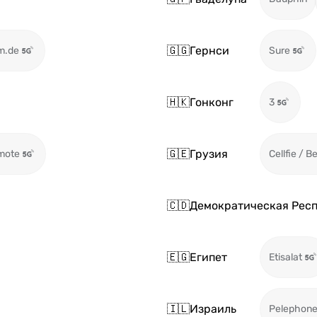
🇬🇬
Гернси
m.de
Sure
🇭🇰
Гонконг
3
🇬🇪
Грузия
mote
Cellfie / B
🇨🇩
Демократическая Респ
🇪🇬
Египет
Etisalat
🇮🇱
Израиль
Pelephon