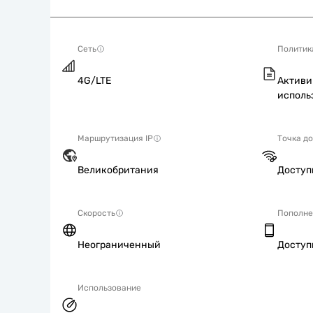
Сеть
Политик
4G/LTE
Активи
исполь
Маршрутизация IP
Точка д
Великобритания
Досту
Скорость
Пополне
Неограниченный
Досту
Использование