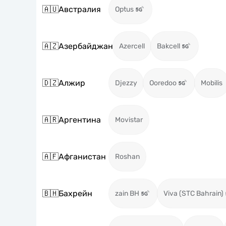
🇦🇺
Австралия
Optus
🇦🇿
Азербайджан
Azercell
Bakcell
🇩🇿
Алжир
Djezzy
Ooredoo
Mobilis
🇦🇷
Аргентина
Movistar
🇦🇫
Афганистан
Roshan
🇧🇭
Бахрейн
zain BH
Viva (STC Bahrain)