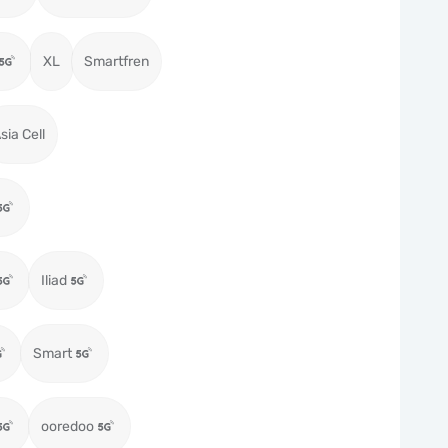
XL
Smartfren
sia Cell
Iliad
Smart
ooredoo