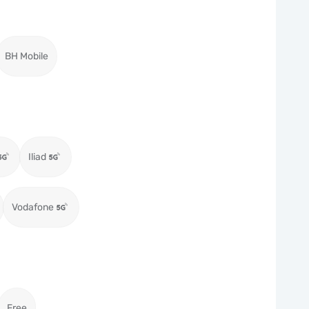
BH Mobile
Iliad
Vodafone
Free