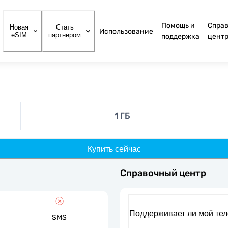
Помощь и
Спра
Новая
Стать
Использование
eSIM
партнером
поддержка
цент
1 ГБ
Купить сейчас
Справочный центр
Поддерживает ли мой те
SMS