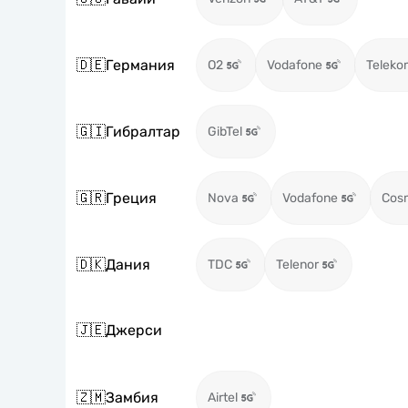
🇩🇪
Германия
O2
Vodafone
Teleko
🇬🇮
Гибралтар
GibTel
🇬🇷
Греция
Nova
Vodafone
Cos
🇩🇰
Дания
TDC
Telenor
🇯🇪
Джерси
🇿🇲
Замбия
Airtel