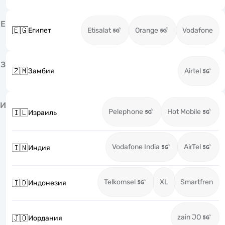
Е
🇪🇬
Египет
Etisalat
Orange
Vodafone
З
🇿🇲
Замбия
Airtel
И
Pelephone
Hot Mobile
🇮🇱
Израиль
Vodafone India
AirTel
🇮🇳
Индия
Telkomsel
XL
Smartfren
🇮🇩
Индонезия
zain JO
🇯🇴
Иордания