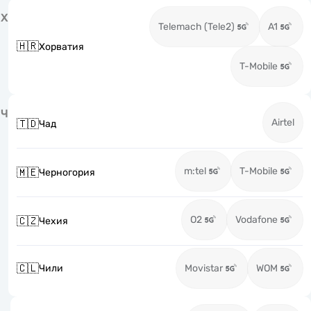
Х
Telemach (Tele2)
A1
🇭🇷
Хорватия
T-Mobile
Ч
Airtel
🇹🇩
Чад
m:tel
T-Mobile
🇲🇪
Черногория
O2
Vodafone
🇨🇿
Чехия
🇨🇱
Чили
Movistar
WOM