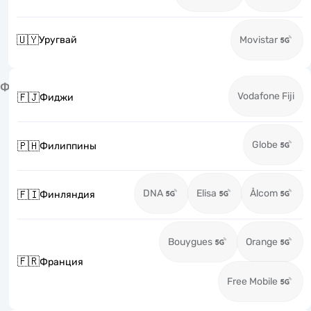
🇺🇾
Уругвай
Movistar
Ф
Vodafone Fiji
🇫🇯
Фиджи
Globe
🇵🇭
Филиппины
DNA
Elisa
Ålcom
🇫🇮
Финляндия
Bouygues
Orange
🇫🇷
Франция
Free Mobile