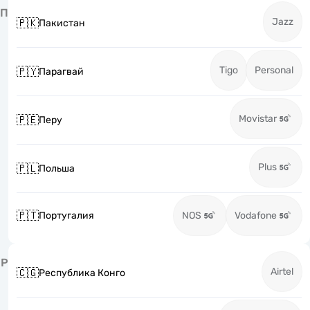
П
Jazz
🇵🇰
Пакистан
Tigo
Personal
🇵🇾
Парагвай
Movistar
🇵🇪
Перу
Plus
🇵🇱
Польша
🇵🇹
Португалия
NOS
Vodafone
Р
Airtel
🇨🇬
Республика Конго