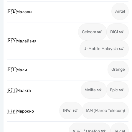
Airtel
🇲🇼
Малави
Celcom
DiGi
🇲🇾
Малайзия
U-Mobile Malaysia
Orange
🇲🇱
Мали
Melita
Epic
🇲🇹
Мальта
INWI
IAM (Maroc Telecom)
🇲🇦
Марокко
AT&T / Unefon
Telcel