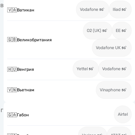
В
Vodafone
Iliad
🇻🇦
Ватикан
O2 (UK)
EE
🇬🇧
Великобритания
Vodafone UK
Yettel
Vodafone
🇭🇺
Венгрия
🇻🇳
Вьетнам
Vinaphone
Г
Airtel
🇬🇦
Габон