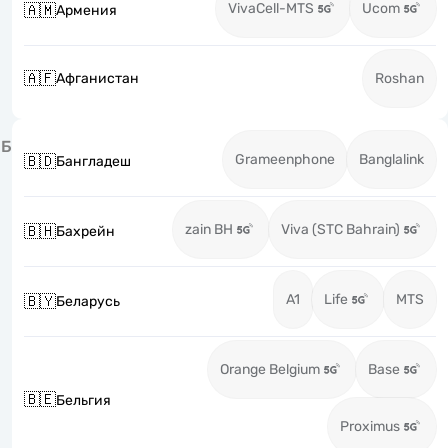
VivaCell-MTS
Ucom
🇦🇲
Армения
🇦🇫
Афганистан
Roshan
Б
Grameenphone
Banglalink
🇧🇩
Бангладеш
zain BH
Viva (STC Bahrain)
🇧🇭
Бахрейн
A1
Life
MTS
🇧🇾
Беларусь
Orange Belgium
Base
🇧🇪
Бельгия
Proximus