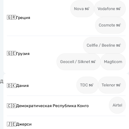
Nova
Vodafone
🇬🇷
Греция
Cosmote
Cellfie / Beeline
🇬🇪
Грузия
Geocell / Silknet
Magticom
Д
TDC
Telenor
🇩🇰
Дания
Airtel
🇨🇩
Демократическая Республика Конго
🇯🇪
Джерси