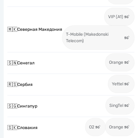
VIP (A1)
🇲🇰
Северная Македония
T-Mobile (Makedonski
Telecom)
Orange
🇸🇳
Сенегал
Yettel
🇷🇸
Сербия
SingTel
🇸🇬
Сингапур
O2
Orange
🇸🇰
Словакия