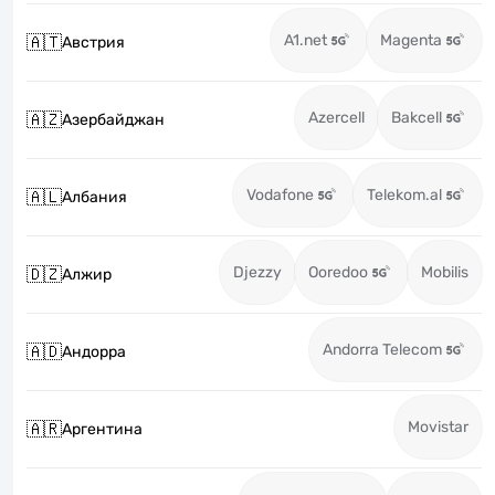
A1.net
Magenta
🇦🇹
Австрия
Azercell
Bakcell
🇦🇿
Азербайджан
Vodafone
Telekom.al
🇦🇱
Албания
Djezzy
Ooredoo
Mobilis
🇩🇿
Алжир
Andorra Telecom
🇦🇩
Андорра
Movistar
🇦🇷
Аргентина