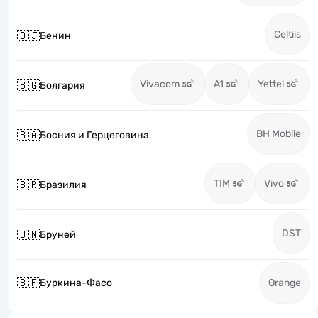
Celtiis
🇧🇯
Бенин
Vivacom
A1
Yettel
🇧🇬
Болгария
BH Mobile
🇧🇦
Босния и Герцеговина
TIM
Vivo
🇧🇷
Бразилия
DST
🇧🇳
Бруней
🇧🇫
Буркина-Фасо
Orange