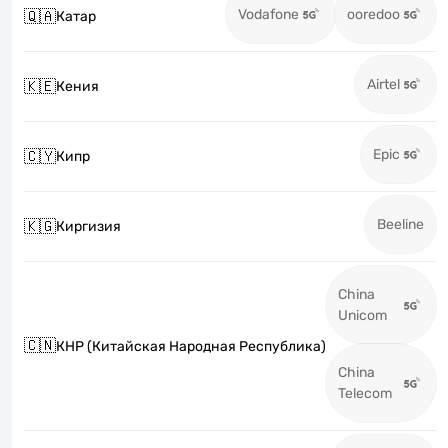
Vodafone
ooredoo
🇶🇦
Катар
Airtel
🇰🇪
Кения
Epic
🇨🇾
Кипр
Beeline
🇰🇬
Киргизия
China
Unicom
🇨🇳
КНР (Китайская Народная Республика)
China
Telecom