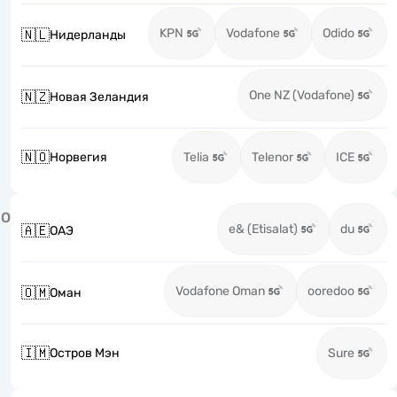
KPN
Vodafone
Odido
🇳🇱
Нидерланды
One NZ (Vodafone)
🇳🇿
Новая Зеландия
🇳🇴
Норвегия
Telia
Telenor
ICE
О
e& (Etisalat)
du
🇦🇪
ОАЭ
Vodafone Oman
ooredoo
🇴🇲
Оман
🇮🇲
Остров Мэн
Sure