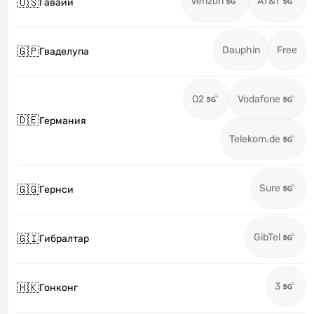
Verizon
AT&T
🇺🇸
Гавайи
Dauphin
Free
🇬🇵
Гваделупа
O2
Vodafone
🇩🇪
Германия
Telekom.de
Sure
🇬🇬
Гернси
GibTel
🇬🇮
Гибралтар
3
🇭🇰
Гонконг