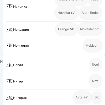
🇲🇽
Мексика
Movistar
Altan Redes
Orange
Moldtelecom
🇲🇩
Молдавия
🇲🇳
Монголия
Mobicom
Н
Ncell
🇳🇵
Непал
Airtel
🇳🇪
Нигер
Airtel
Glo
🇳🇬
Нигерия