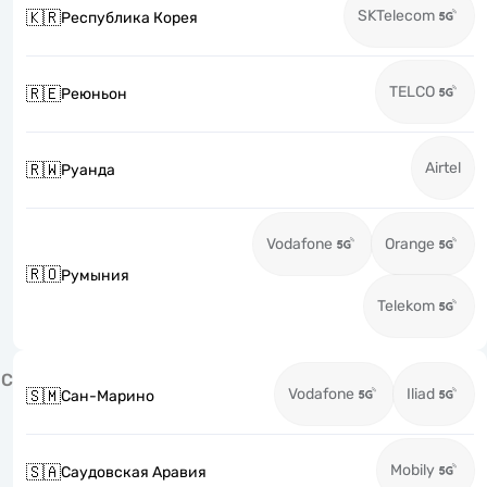
SKTelecom
🇰🇷
Республика Корея
TELCO
🇷🇪
Реюньон
Airtel
🇷🇼
Руанда
Vodafone
Orange
🇷🇴
Румыния
Telekom
С
Vodafone
Iliad
🇸🇲
Сан-Марино
Mobily
🇸🇦
Саудовская Аравия