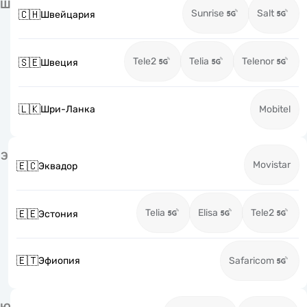
Ш
Sunrise
Salt
🇨🇭
Швейцария
Tele2
Telia
Telenor
🇸🇪
Швеция
🇱🇰
Шри-Ланка
Mobitel
Э
Movistar
🇪🇨
Эквадор
Telia
Elisa
Tele2
🇪🇪
Эстония
🇪🇹
Эфиопия
Safaricom