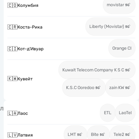
movistar
🇨🇴
Колумбия
Liberty (Movistar)
🇨🇷
Коста-Рика
Orange CI
🇨🇮
Кот-д’Ивуар
Kuwait Telecom Company K S C
🇰🇼
Кувейт
K.S.C Ooredoo
zain KW
Л
ETL
LaoTel
🇱🇦
Лаос
LMT
Bite
Tele2
🇱🇻
Латвия