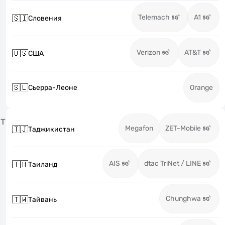
Telemach
A1
🇸🇮
Словения
Verizon
AT&T
🇺🇸
США
🇸🇱
Сьерра-Леоне
Orange
Т
Megafon
ZET-Mobile
🇹🇯
Таджикистан
AIS
dtac TriNet / LINE
🇹🇭
Таиланд
Chunghwa
🇹🇼
Тайвань