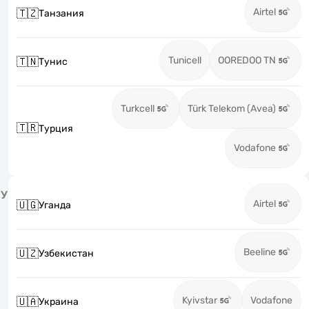
Airtel
🇹🇿
Танзания
Tunicell
OOREDOO TN
🇹🇳
Тунис
Turkcell
Türk Telekom (Avea)
🇹🇷
Турция
Vodafone
У
Airtel
🇺🇬
Уганда
Beeline
🇺🇿
Узбекистан
Kyivstar
Vodafone
🇺🇦
Украина