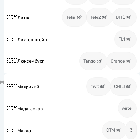
Telia
Tele2
BITĖ
🇱🇹
Литва
FL1
🇱🇮
Лихтенштейн
🇱🇺
Люксембург
Tango
Orange
М
my.t
CHILI
🇲🇺
Маврикий
Airtel
🇲🇬
Мадагаскар
CTM
3
🇲🇴
Макао