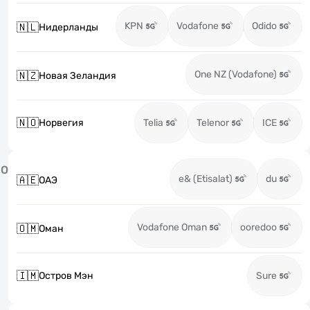
KPN
Vodafone
Odido
🇳🇱
Нидерланды
One NZ (Vodafone)
🇳🇿
Новая Зеландия
🇳🇴
Норвегия
Telia
Telenor
ICE
О
e& (Etisalat)
du
🇦🇪
ОАЭ
Vodafone Oman
ooredoo
🇴🇲
Оман
🇮🇲
Остров Мэн
Sure