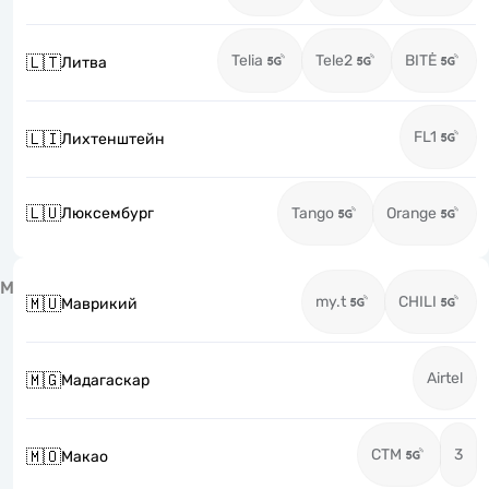
Telia
Tele2
BITĖ
🇱🇹
Литва
FL1
🇱🇮
Лихтенштейн
🇱🇺
Люксембург
Tango
Orange
М
my.t
CHILI
🇲🇺
Маврикий
Airtel
🇲🇬
Мадагаскар
CTM
3
🇲🇴
Макао