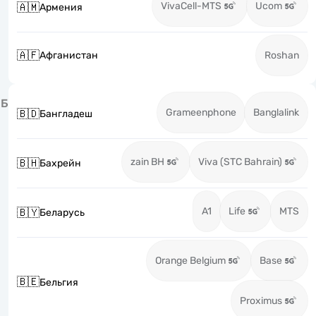
VivaCell-MTS
Ucom
🇦🇲
Армения
🇦🇫
Афганистан
Roshan
Б
Grameenphone
Banglalink
🇧🇩
Бангладеш
zain BH
Viva (STC Bahrain)
🇧🇭
Бахрейн
A1
Life
MTS
🇧🇾
Беларусь
Orange Belgium
Base
🇧🇪
Бельгия
Proximus