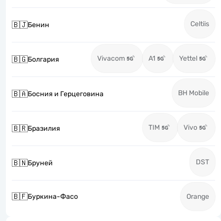
Celtiis
🇧🇯
Бенин
Vivacom
A1
Yettel
🇧🇬
Болгария
BH Mobile
🇧🇦
Босния и Герцеговина
TIM
Vivo
🇧🇷
Бразилия
DST
🇧🇳
Бруней
🇧🇫
Буркина-Фасо
Orange