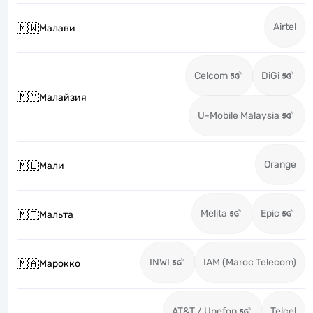
Airtel
🇲🇼
Малави
Celcom
DiGi
🇲🇾
Малайзия
U-Mobile Malaysia
Orange
🇲🇱
Мали
Melita
Epic
🇲🇹
Мальта
INWI
IAM (Maroc Telecom)
🇲🇦
Марокко
AT&T / Unefon
Telcel