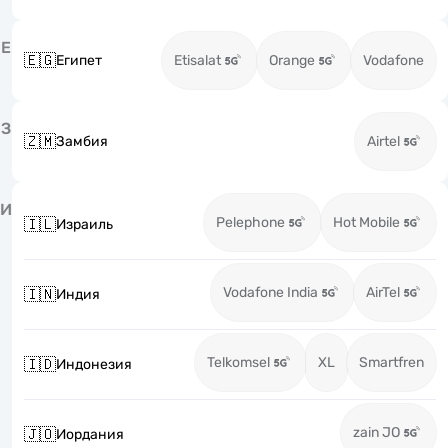
Е
🇪🇬
Египет
Etisalat
Orange
Vodafone
З
🇿🇲
Замбия
Airtel
И
Pelephone
Hot Mobile
🇮🇱
Израиль
Vodafone India
AirTel
🇮🇳
Индия
Telkomsel
XL
Smartfren
🇮🇩
Индонезия
zain JO
🇯🇴
Иордания