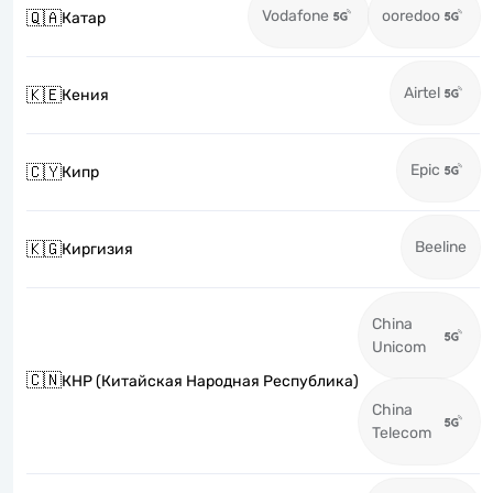
Vodafone
ooredoo
🇶🇦
Катар
Airtel
🇰🇪
Кения
Epic
🇨🇾
Кипр
Beeline
🇰🇬
Киргизия
China
Unicom
🇨🇳
КНР (Китайская Народная Республика)
China
Telecom