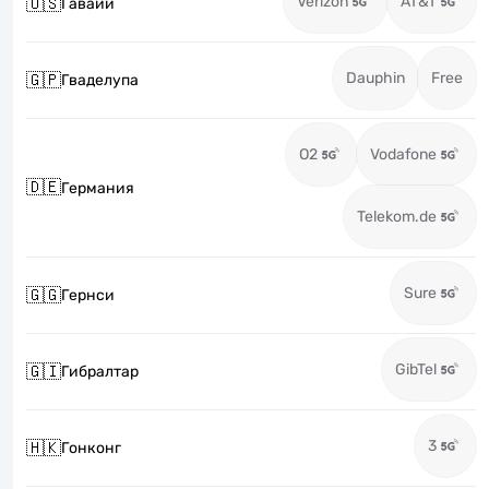
Verizon
AT&T
🇺🇸
Гавайи
Dauphin
Free
🇬🇵
Гваделупа
O2
Vodafone
🇩🇪
Германия
Telekom.de
Sure
🇬🇬
Гернси
GibTel
🇬🇮
Гибралтар
3
🇭🇰
Гонконг