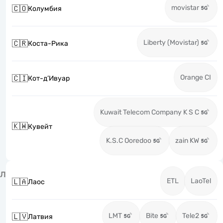
movistar
🇨🇴
Колумбия
Liberty (Movistar)
🇨🇷
Коста-Рика
Orange CI
🇨🇮
Кот-д’Ивуар
Kuwait Telecom Company K S C
🇰🇼
Кувейт
K.S.C Ooredoo
zain KW
Л
ETL
LaoTel
🇱🇦
Лаос
LMT
Bite
Tele2
🇱🇻
Латвия