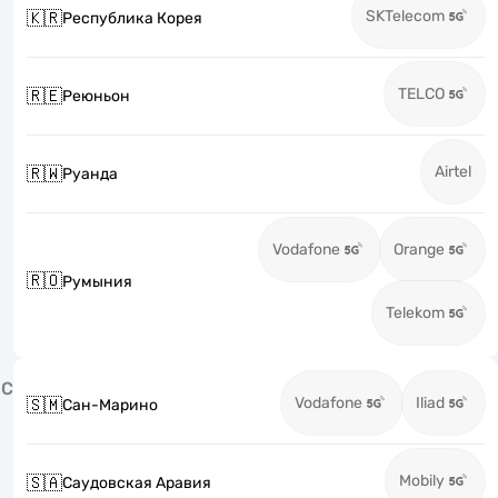
SKTelecom
🇰🇷
Республика Корея
TELCO
🇷🇪
Реюньон
Airtel
🇷🇼
Руанда
Vodafone
Orange
🇷🇴
Румыния
Telekom
С
Vodafone
Iliad
🇸🇲
Сан-Марино
Mobily
🇸🇦
Саудовская Аравия