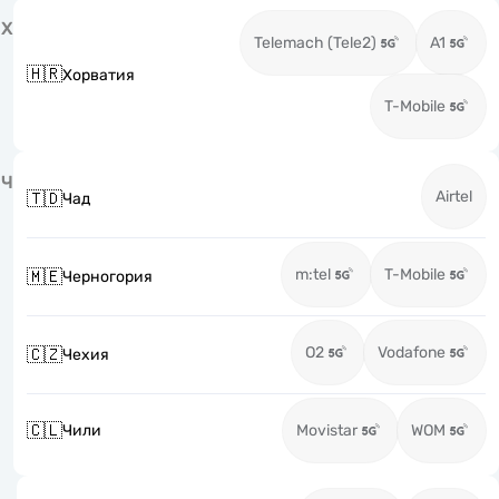
Х
Telemach (Tele2)
A1
🇭🇷
Хорватия
T-Mobile
Ч
Airtel
🇹🇩
Чад
m:tel
T-Mobile
🇲🇪
Черногория
O2
Vodafone
🇨🇿
Чехия
🇨🇱
Чили
Movistar
WOM