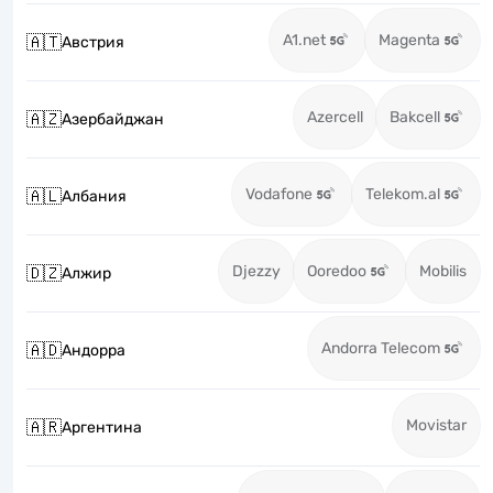
A1.net
Magenta
🇦🇹
Австрия
Azercell
Bakcell
🇦🇿
Азербайджан
Vodafone
Telekom.al
🇦🇱
Албания
Djezzy
Ooredoo
Mobilis
🇩🇿
Алжир
Andorra Telecom
🇦🇩
Андорра
Movistar
🇦🇷
Аргентина