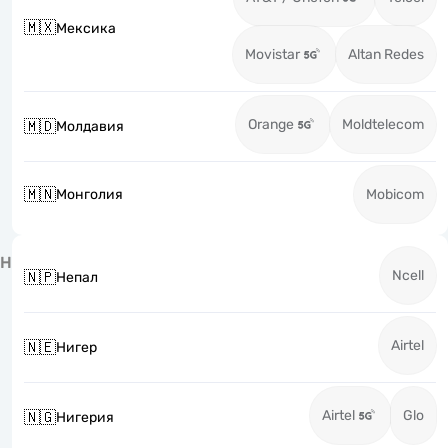
🇲🇽
Мексика
Movistar
Altan Redes
Orange
Moldtelecom
🇲🇩
Молдавия
🇲🇳
Монголия
Mobicom
Н
Ncell
🇳🇵
Непал
Airtel
🇳🇪
Нигер
Airtel
Glo
🇳🇬
Нигерия