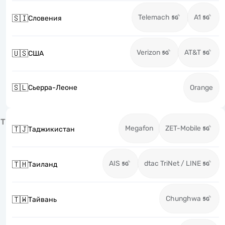
Telemach
A1
🇸🇮
Словения
Verizon
AT&T
🇺🇸
США
🇸🇱
Сьерра-Леоне
Orange
Т
Megafon
ZET-Mobile
🇹🇯
Таджикистан
AIS
dtac TriNet / LINE
🇹🇭
Таиланд
Chunghwa
🇹🇼
Тайвань