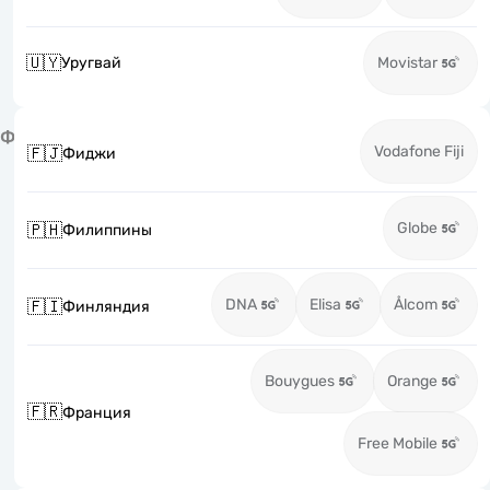
🇺🇾
Уругвай
Movistar
Ф
Vodafone Fiji
🇫🇯
Фиджи
Globe
🇵🇭
Филиппины
DNA
Elisa
Ålcom
🇫🇮
Финляндия
Bouygues
Orange
🇫🇷
Франция
Free Mobile