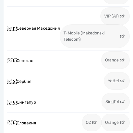
VIP (A1)
🇲🇰
Северная Македония
T-Mobile (Makedonski
Telecom)
Orange
🇸🇳
Сенегал
Yettel
🇷🇸
Сербия
SingTel
🇸🇬
Сингапур
O2
Orange
🇸🇰
Словакия