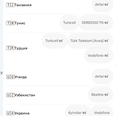
Airtel
🇹🇿
Танзания
Tunicell
OOREDOO TN
🇹🇳
Тунис
Turkcell
Türk Telekom (Avea)
🇹🇷
Турция
Vodafone
У
Airtel
🇺🇬
Уганда
Beeline
🇺🇿
Узбекистан
Kyivstar
Vodafone
🇺🇦
Украина