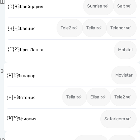
Ш
Sunrise
Salt
🇨🇭
Швейцария
Tele2
Telia
Telenor
🇸🇪
Швеция
🇱🇰
Шри-Ланка
Mobitel
Э
Movistar
🇪🇨
Эквадор
Telia
Elisa
Tele2
🇪🇪
Эстония
🇪🇹
Эфиопия
Safaricom