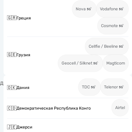
Nova
Vodafone
🇬🇷
Греция
Cosmote
Cellfie / Beeline
🇬🇪
Грузия
Geocell / Silknet
Magticom
Д
TDC
Telenor
🇩🇰
Дания
Airtel
🇨🇩
Демократическая Республика Конго
🇯🇪
Джерси