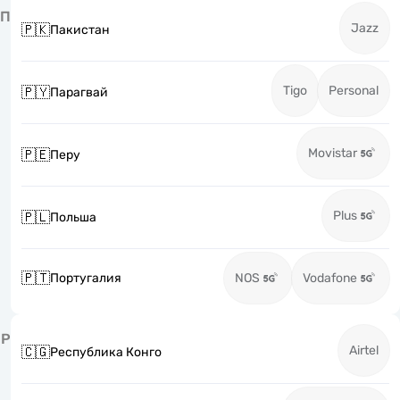
П
Jazz
🇵🇰
Пакистан
Tigo
Personal
🇵🇾
Парагвай
Movistar
🇵🇪
Перу
Plus
🇵🇱
Польша
🇵🇹
Португалия
NOS
Vodafone
Р
Airtel
🇨🇬
Республика Конго