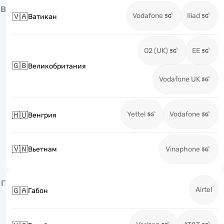
В
Vodafone
Iliad
🇻🇦
Ватикан
O2 (UK)
EE
🇬🇧
Великобритания
Vodafone UK
Yettel
Vodafone
🇭🇺
Венгрия
🇻🇳
Вьетнам
Vinaphone
Г
Airtel
🇬🇦
Габон