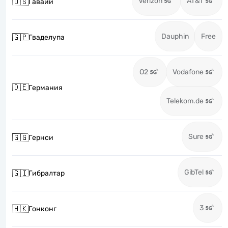
Verizon
AT&T
🇺🇸
Гавайи
Dauphin
Free
🇬🇵
Гваделупа
O2
Vodafone
🇩🇪
Германия
Telekom.de
Sure
🇬🇬
Гернси
GibTel
🇬🇮
Гибралтар
3
🇭🇰
Гонконг