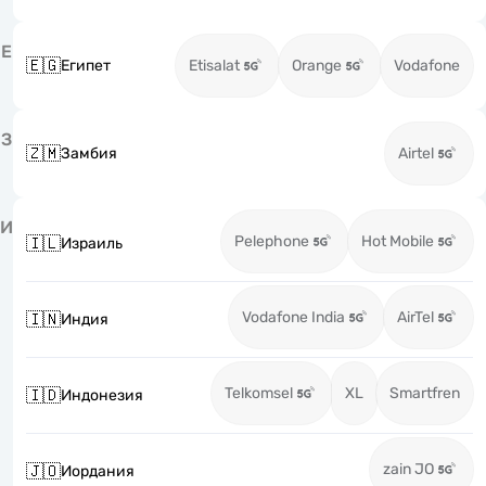
Е
🇪🇬
Египет
Etisalat
Orange
Vodafone
З
🇿🇲
Замбия
Airtel
И
Pelephone
Hot Mobile
🇮🇱
Израиль
Vodafone India
AirTel
🇮🇳
Индия
Telkomsel
XL
Smartfren
🇮🇩
Индонезия
zain JO
🇯🇴
Иордания