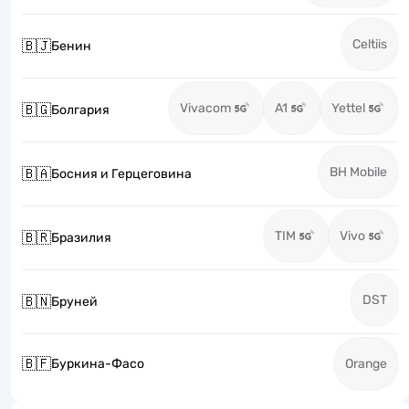
Celtiis
🇧🇯
Бенин
Vivacom
A1
Yettel
🇧🇬
Болгария
BH Mobile
🇧🇦
Босния и Герцеговина
TIM
Vivo
🇧🇷
Бразилия
DST
🇧🇳
Бруней
🇧🇫
Буркина-Фасо
Orange