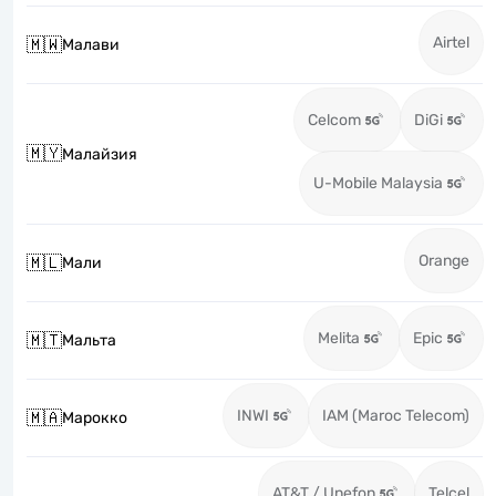
Airtel
🇲🇼
Малави
Celcom
DiGi
🇲🇾
Малайзия
U-Mobile Malaysia
Orange
🇲🇱
Мали
Melita
Epic
🇲🇹
Мальта
INWI
IAM (Maroc Telecom)
🇲🇦
Марокко
AT&T / Unefon
Telcel