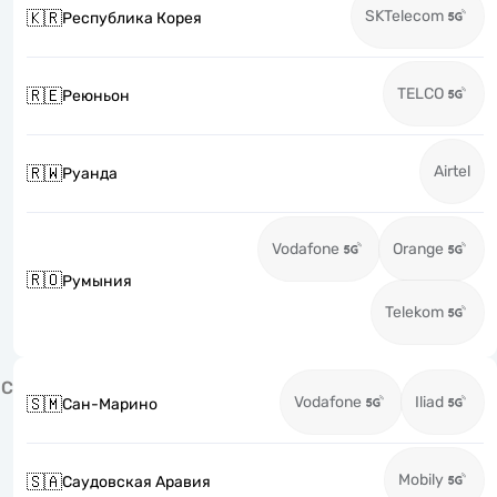
SKTelecom
🇰🇷
Республика Корея
TELCO
🇷🇪
Реюньон
Airtel
🇷🇼
Руанда
Vodafone
Orange
🇷🇴
Румыния
Telekom
С
Vodafone
Iliad
🇸🇲
Сан-Марино
Mobily
🇸🇦
Саудовская Аравия