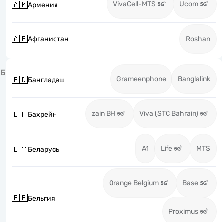
VivaCell-MTS
Ucom
🇦🇲
Армения
🇦🇫
Афганистан
Roshan
Б
Grameenphone
Banglalink
🇧🇩
Бангладеш
zain BH
Viva (STC Bahrain)
🇧🇭
Бахрейн
A1
Life
MTS
🇧🇾
Беларусь
Orange Belgium
Base
🇧🇪
Бельгия
Proximus