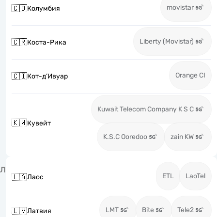
movistar
🇨🇴
Колумбия
Liberty (Movistar)
🇨🇷
Коста-Рика
Orange CI
🇨🇮
Кот-д’Ивуар
Kuwait Telecom Company K S C
🇰🇼
Кувейт
K.S.C Ooredoo
zain KW
Л
ETL
LaoTel
🇱🇦
Лаос
LMT
Bite
Tele2
🇱🇻
Латвия