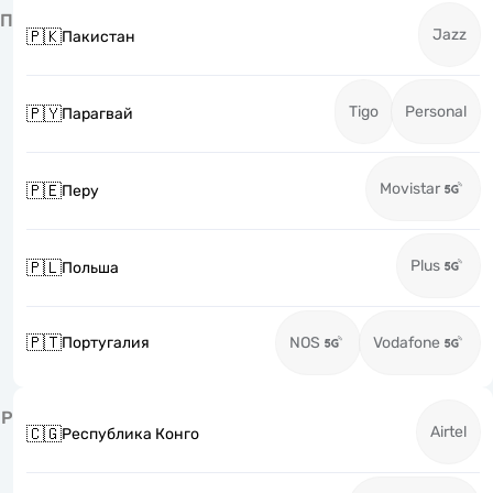
П
Jazz
🇵🇰
Пакистан
Tigo
Personal
🇵🇾
Парагвай
Movistar
🇵🇪
Перу
Plus
🇵🇱
Польша
🇵🇹
Португалия
NOS
Vodafone
Р
Airtel
🇨🇬
Республика Конго