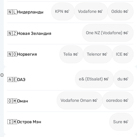
KPN
Vodafone
Odido
🇳🇱
Нидерланды
One NZ (Vodafone)
🇳🇿
Новая Зеландия
🇳🇴
Норвегия
Telia
Telenor
ICE
О
e& (Etisalat)
du
🇦🇪
ОАЭ
Vodafone Oman
ooredoo
🇴🇲
Оман
🇮🇲
Остров Мэн
Sure