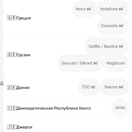
Nova
Vodafone
🇬🇷
Греция
Cosmote
Cellfie / Beeline
🇬🇪
Грузия
Geocell / Silknet
Magticom
Д
TDC
Telenor
🇩🇰
Дания
Airtel
🇨🇩
Демократическая Республика Конго
🇯🇪
Джерси