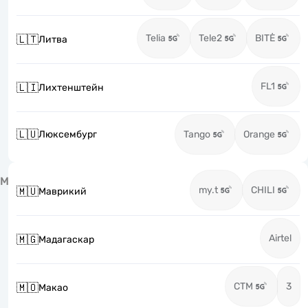
Telia
Tele2
BITĖ
🇱🇹
Литва
FL1
🇱🇮
Лихтенштейн
🇱🇺
Люксембург
Tango
Orange
М
my.t
CHILI
🇲🇺
Маврикий
Airtel
🇲🇬
Мадагаскар
CTM
3
🇲🇴
Макао