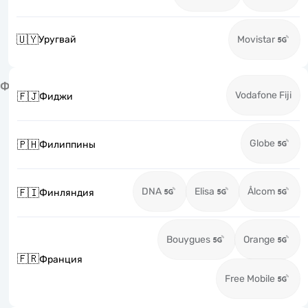
🇺🇾
Уругвай
Movistar
Ф
Vodafone Fiji
🇫🇯
Фиджи
Globe
🇵🇭
Филиппины
DNA
Elisa
Ålcom
🇫🇮
Финляндия
Bouygues
Orange
🇫🇷
Франция
Free Mobile