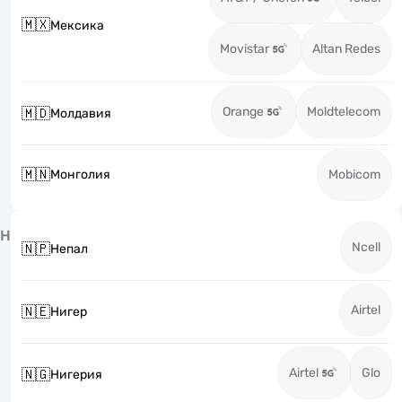
🇲🇽
Мексика
Movistar
Altan Redes
Orange
Moldtelecom
🇲🇩
Молдавия
🇲🇳
Монголия
Mobicom
Н
Ncell
🇳🇵
Непал
Airtel
🇳🇪
Нигер
Airtel
Glo
🇳🇬
Нигерия