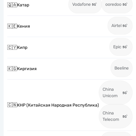
Vodafone
ooredoo
🇶🇦
Катар
Airtel
🇰🇪
Кения
Epic
🇨🇾
Кипр
Beeline
🇰🇬
Киргизия
China
Unicom
🇨🇳
КНР (Китайская Народная Республика)
China
Telecom