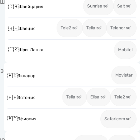
Ш
Sunrise
Salt
🇨🇭
Швейцария
Tele2
Telia
Telenor
🇸🇪
Швеция
🇱🇰
Шри-Ланка
Mobitel
Э
Movistar
🇪🇨
Эквадор
Telia
Elisa
Tele2
🇪🇪
Эстония
🇪🇹
Эфиопия
Safaricom