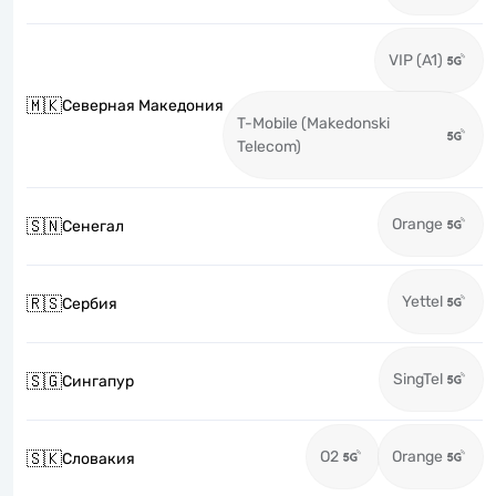
VIP (A1)
🇲🇰
Северная Македония
T-Mobile (Makedonski
Telecom)
Orange
🇸🇳
Сенегал
Yettel
🇷🇸
Сербия
SingTel
🇸🇬
Сингапур
O2
Orange
🇸🇰
Словакия