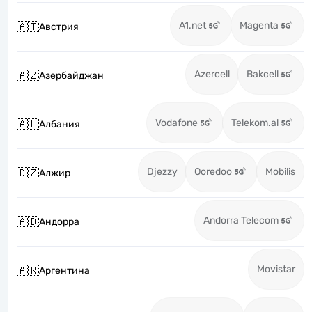
A1.net
Magenta
🇦🇹
Австрия
Azercell
Bakcell
🇦🇿
Азербайджан
Vodafone
Telekom.al
🇦🇱
Албания
Djezzy
Ooredoo
Mobilis
🇩🇿
Алжир
Andorra Telecom
🇦🇩
Андорра
Movistar
🇦🇷
Аргентина