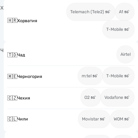
Х
Telemach (Tele2)
A1
🇭🇷
Хорватия
T-Mobile
Ч
Airtel
🇹🇩
Чад
m:tel
T-Mobile
🇲🇪
Черногория
O2
Vodafone
🇨🇿
Чехия
🇨🇱
Чили
Movistar
WOM