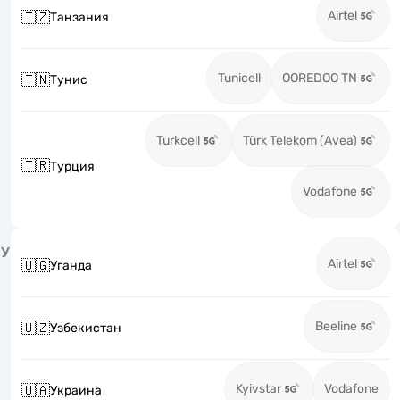
Airtel
🇹🇿
Танзания
Tunicell
OOREDOO TN
🇹🇳
Тунис
Turkcell
Türk Telekom (Avea)
🇹🇷
Турция
Vodafone
У
Airtel
🇺🇬
Уганда
Beeline
🇺🇿
Узбекистан
Kyivstar
Vodafone
🇺🇦
Украина