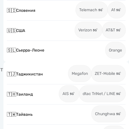
Telemach
A1
🇸🇮
Словения
Verizon
AT&T
🇺🇸
США
🇸🇱
Сьерра-Леоне
Orange
Т
Megafon
ZET-Mobile
🇹🇯
Таджикистан
AIS
dtac TriNet / LINE
🇹🇭
Таиланд
Chunghwa
🇹🇼
Тайвань