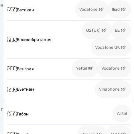
В
Vodafone
Iliad
🇻🇦
Ватикан
O2 (UK)
EE
🇬🇧
Великобритания
Vodafone UK
Yettel
Vodafone
🇭🇺
Венгрия
🇻🇳
Вьетнам
Vinaphone
Г
Airtel
🇬🇦
Габон