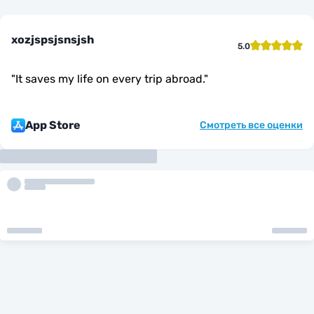
xozjspsjsnsjsh
5.0
"
It saves my life on every trip abroad.
"
App Store
Смотреть все оценки