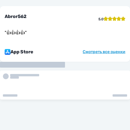
Abror562
5.0
"
👍👍👍👍
"
App Store
Смотреть все оценки