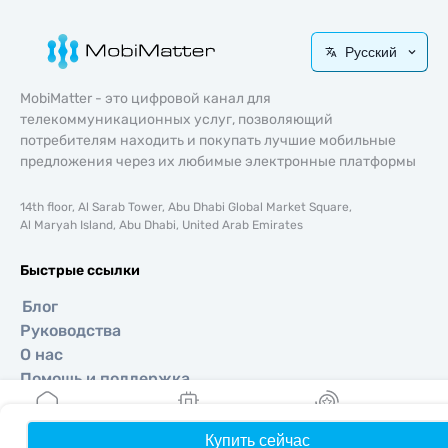
Русский
MobiMatter - это цифровой канал для
телекоммуникационных услуг, позволяющий
потребителям находить и покупать лучшие мобильные
предложения через их любимые электронные платформы
14th floor, Al Sarab Tower, Abu Dhabi Global Market Square,
Al Maryah Island, Abu Dhabi, United Arab Emirates
Быстрые ссылки
Блог
Руководства
О нас
Помощь и поддержка
Условия и положения
Политика конфиденциальности
Купить сейчас
Главная
Мои eSIM
Бонусы
П