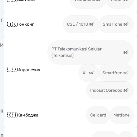
Г
🇭🇰
Гонконг
CSL / 1010
SmarTone
И
PT Telekomunikasi Selular
(Telkomsel)
🇮🇩
Индонезия
XL
Smartfren
Indosat Ooredoo
К
🇰🇭
Камбоджа
Cellcard
Metfone
Л