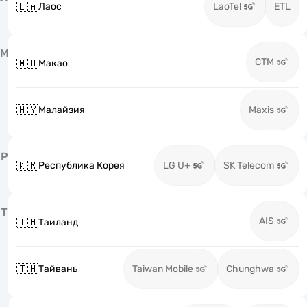
🇱🇦
Лаос
LaoTel
ETL
М
CTM
🇲🇴
Макао
🇲🇾
Малайзия
Maxis
Р
🇰🇷
Республика Корея
LG U+
SK Telecom
Т
AIS
🇹🇭
Таиланд
🇹🇼
Тайвань
Taiwan Mobile
Chunghwa