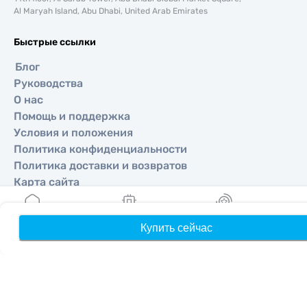
Al Maryah Island, Abu Dhabi, United Arab Emirates
Быстрые ссылки
Блог
Руководства
О нас
Помощь и поддержка
Условия и положения
Политика конфиденциальности
Политика доставки и возвратов
Карта сайта
Партнерская программа
Направления
Купить сейчас
Главная
Мои eSIM
Бонусы
П
Стать партнером
MobiMatter для реселлеров
MobiMatter для бизнеса