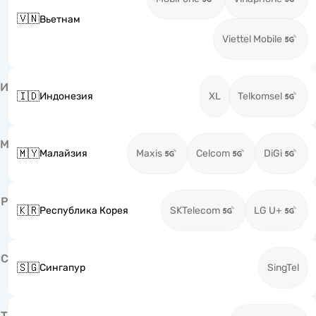
🇻🇳
Вьетнам
Viettel Mobile
И
🇮🇩
Индонезия
XL
Telkomsel
М
🇲🇾
Малайзия
Maxis
Celcom
DiGi
Р
🇰🇷
Республика Корея
SKTelecom
LG U+
С
🇸🇬
Сингапур
SingTel
Т