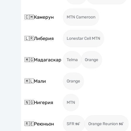
🇨🇲
Камерун
MTN Cameroon
🇱🇷
Либерия
Lonestar Cell MTN
🇲🇬
Мадагаскар
Telma
Orange
🇲🇱
Мали
Orange
🇳🇬
Нигерия
MTN
🇷🇪
Реюньон
SFR
Orange Reunion