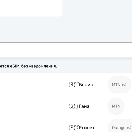
ется eSIM, без уведомления.
🇧🇯
Бенин
MTN
🇬🇭
Гана
MTN
🇪🇬
Египет
Orange