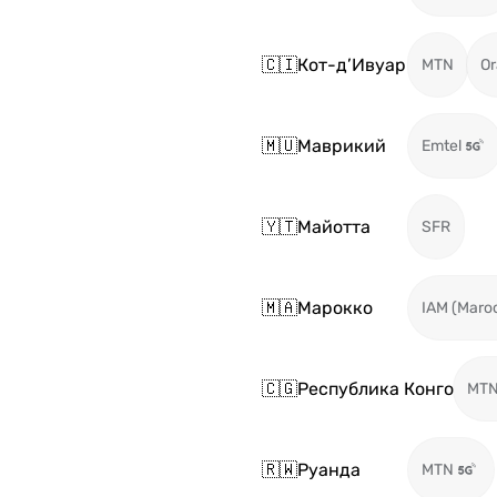
🇨🇮
Кот-д’Ивуар
MTN
O
🇲🇺
Маврикий
Emtel
🇾🇹
Майотта
SFR
🇲🇦
Марокко
IAM (Maro
🇨🇬
Республика Конго
MT
🇷🇼
Руанда
MTN