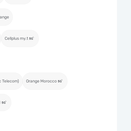
range
Cellplus my.t
c Telecom)
Orange Morocco
N