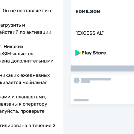
 Он не поставляется с 
EDMILSON
агрузить и 
ействий по активации 
"
EXCESSIAL
"
. Никаких 
Play Store
eSIM является 
нена дополнительными 
 никаких ежедневных 
живается мобильная 
нами и планшетами, 
вязаны к оператору 
алуйста, проверьте 
тивирована в течение 2 