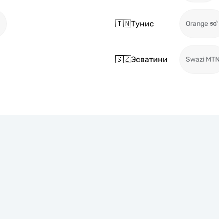
🇹🇳
Тунис
)
Orange
🇸🇿
Эсватини
Swazi MT