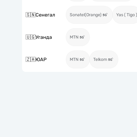
🇸🇳
Сенегал
Sonatel(Orange)
Yas ( Tigo 
🇺🇬
Уганда
MTN
🇿🇦
ЮАР
MTN
Telkom