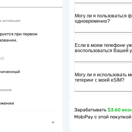
Могу ли я пользоваться ф
одновременно?
а активации
руется при первом
зовании.
Если в моем телефоне уже
воспользоваться Вашей у
ь
ниченный
Могу ли я использовать м
тетеринг с моей eSIM?
ование
ожении
Зарабатывать
$3.60 воз
MobiPay с этой покупкой