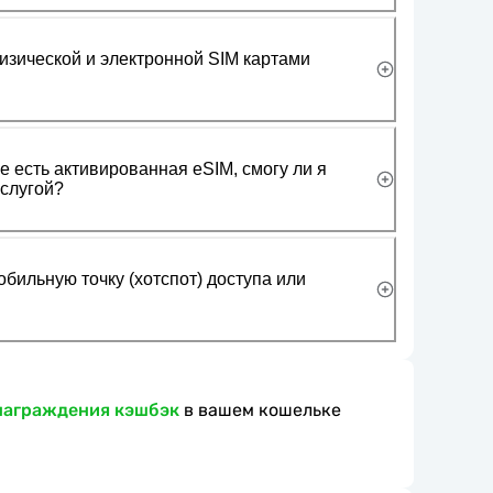
изической и электронной SIM картами
 есть активированная eSIM, смогу ли я
слугой?
обильную точку (хотспот) доступа или
награждения кэшбэк
в вашем кошельке