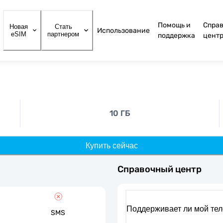
Помощь и
Спра
Новая
Стать
Использование
eSIM
партнером
поддержка
цент
10 ГБ
Купить сейчас
Справочный центр
Поддерживает ли мой те
SMS