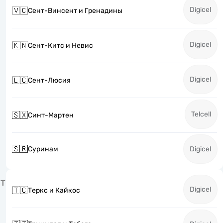
Digicel
🇻🇨
Сент-Винсент и Гренадины
Digicel
🇰🇳
Сент-Китс и Невис
Digicel
🇱🇨
Сент-Люсия
Telcell
🇸🇽
Синт-Мартен
🇸🇷
Суринам
Digicel
Т
Digicel
🇹🇨
Теркс и Кайкос