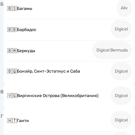
Б
Aliv
🇧🇸
Багамы
Digicel
🇧🇧
Барбадос
Digicel Bermuda
🇧🇲
Бермуды
🇧🇶
Бонэйр, Синт-Эстатиус и Саба
Digicel
В
🇻🇬
Виргинские Острова (Великобритания)
Digicel
Г
Digicel
🇭🇹
Гаити