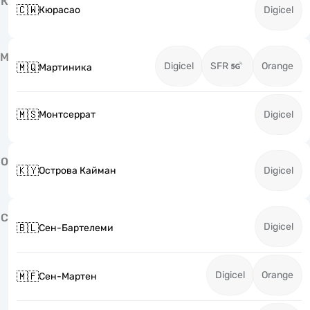
К
🇨🇼
Кюрасао
Digicel
М
Digicel
SFR
Orange
🇲🇶
Мартиника
🇲🇸
Монтсеррат
Digicel
О
🇰🇾
Острова Кайман
Digicel
С
Digicel
🇧🇱
Сен-Бартелеми
Digicel
Orange
🇲🇫
Сен-Мартен