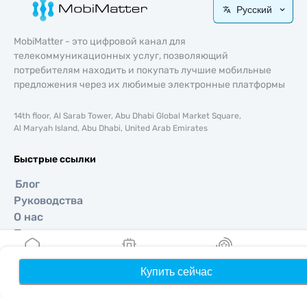
Русский
MobiMatter - это цифровой канал для
телекоммуникационных услуг, позволяющий
потребителям находить и покупать лучшие мобильные
предложения через их любимые электронные платформы
14th floor, Al Sarab Tower, Abu Dhabi Global Market Square,
Al Maryah Island, Abu Dhabi, United Arab Emirates
Быстрые ссылки
Блог
Руководства
О нас
Помощь и поддержка
Условия и положения
Политика конфиденциальности
Купить сейчас
Главная
Мои eSIM
Бонусы
П
Политика доставки и возвратов
Карта сайта