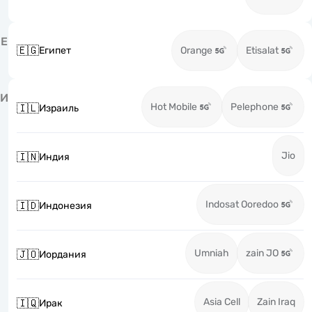
Е
🇪🇬
Египет
Orange
Etisalat
И
Hot Mobile
Pelephone
🇮🇱
Израиль
Jio
🇮🇳
Индия
Indosat Ooredoo
🇮🇩
Индонезия
Umniah
zain JO
🇯🇴
Иордания
Asia Cell
Zain Iraq
🇮🇶
Ирак