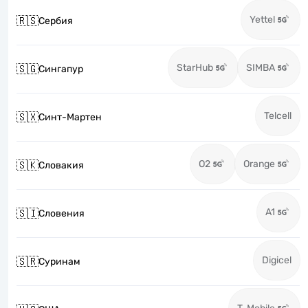
Yettel
🇷🇸
Сербия
StarHub
SIMBA
🇸🇬
Сингапур
Telcell
🇸🇽
Синт-Мартен
O2
Orange
🇸🇰
Словакия
A1
🇸🇮
Словения
Digicel
🇸🇷
Суринам