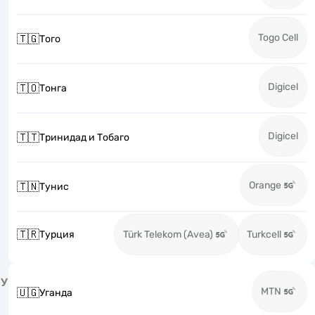
Togo Cell
🇹🇬
Того
Digicel
🇹🇴
Тонга
Digicel
🇹🇹
Тринидад и Тобаго
Orange
🇹🇳
Тунис
🇹🇷
Турция
Türk Telekom (Avea)
Turkcell
У
MTN
🇺🇬
Уганда