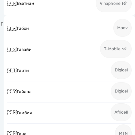
🇻🇳
Вьетнам
Vinaphone
Г
Moov
🇬🇦
Габон
T-Mobile
🇺🇸
Гавайи
Digicel
🇭🇹
Гаити
Digicel
🇬🇾
Гайана
Africell
🇬🇲
Гамбия
MTN
🇬🇭
Гана