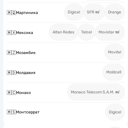
Digicel
SFR
Orange
🇲🇶
Мартиника
Altan Redes
Telcel
Movistar
🇲🇽
Мексика
Movitel
🇲🇿
Мозамбик
Moldcell
🇲🇩
Молдавия
Monaco Telecom S.A.M.
🇲🇨
Монако
🇲🇸
Монтсеррат
Digicel