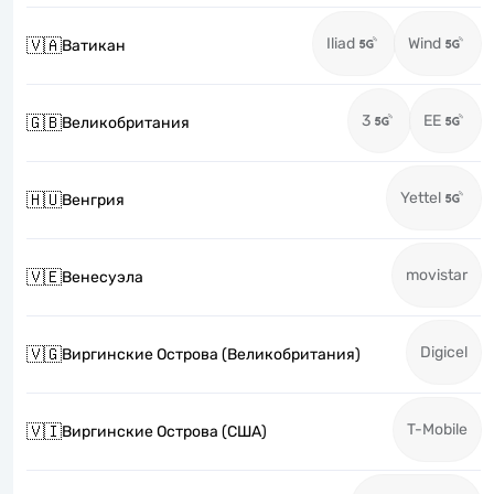
Iliad
Wind
🇻🇦
Ватикан
3
EE
🇬🇧
Великобритания
Yettel
🇭🇺
Венгрия
movistar
🇻🇪
Венесуэла
Digicel
🇻🇬
Виргинские Острова (Великобритания)
T-Mobile
🇻🇮
Виргинские Острова (США)