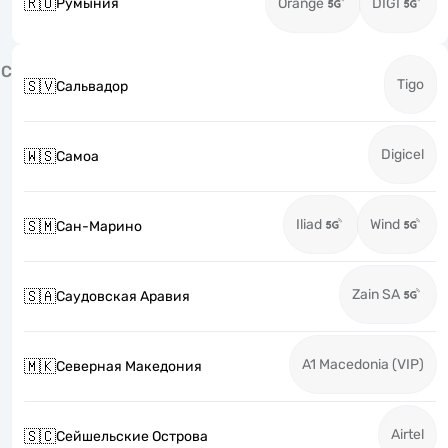
🇷🇴
Румыния
Orange
DIGI
С
Tigo
🇸🇻
Сальвадор
Digicel
🇼🇸
Самоа
Iliad
Wind
🇸🇲
Сан-Марино
Zain SA
🇸🇦
Саудовская Аравия
A1 Macedonia (VIP)
🇲🇰
Северная Македония
Airtel
🇸🇨
Сейшельские Острова