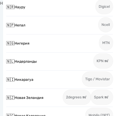
Н
Digicel
🇳🇷
Науру
Ncell
🇳🇵
Непал
MTN
🇳🇬
Нигерия
KPN
🇳🇱
Нидерланды
Tigo / Movistar
🇳🇮
Никарагуа
2degrees
Spark
🇳🇿
Новая Зеландия
Mobilis (OPT)
🇳🇨
Новая Каледония