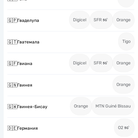
Digicel
SFR
Orange
🇬🇵
Гваделупа
Tigo
🇬🇹
Гватемала
Digicel
SFR
Orange
🇬🇫
Гвиана
Orange
🇬🇳
Гвинея
Orange
MTN Guiné Bissau
🇬🇼
Гвинея-Бисау
O2
🇩🇪
Германия