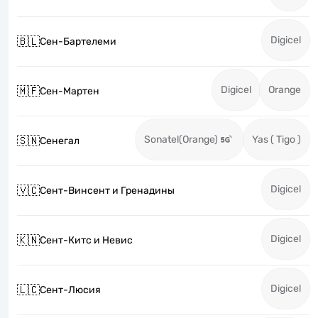
Digicel
🇧🇱
Сен-Бартелеми
Digicel
Orange
🇲🇫
Сен-Мартен
Sonatel(Orange)
Yas ( Tigo )
🇸🇳
Сенегал
Digicel
🇻🇨
Сент-Винсент и Гренадины
Digicel
🇰🇳
Сент-Китс и Невис
Digicel
🇱🇨
Сент-Люсия