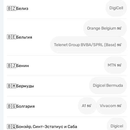
DigiCell
🇧🇿
Белиз
Orange Belgium
🇧🇪
Бельгия
Telenet Group BVBA/SPRL (Base)
MTN
🇧🇯
Бенин
Digicel Bermuda
🇧🇲
Бермуды
A1
Vivacom
🇧🇬
Болгария
Digicel
🇧🇶
Бонэйр, Синт-Эстатиус и Саба