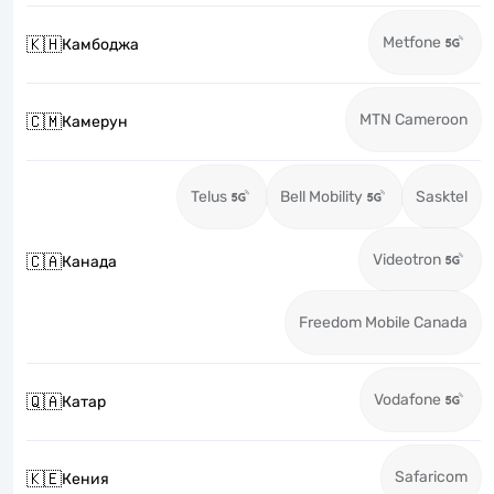
Metfone
🇰🇭
Камбоджа
MTN Cameroon
🇨🇲
Камерун
Telus
Bell Mobility
Sasktel
Videotron
🇨🇦
Канада
Freedom Mobile Canada
Vodafone
🇶🇦
Катар
Safaricom
🇰🇪
Кения