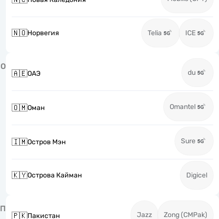
🇳🇴
Норвегия
Telia
ICE
О
du
🇦🇪
ОАЭ
Omantel
🇴🇲
Оман
Sure
🇮🇲
Остров Мэн
🇰🇾
Острова Кайман
Digicel
П
Jazz
Zong (CMPak)
🇵🇰
Пакистан