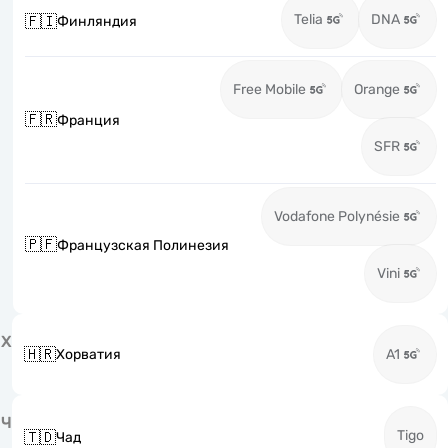
Telia
DNA
🇫🇮
Финляндия
Free Mobile
Orange
🇫🇷
Франция
SFR
Vodafone Polynésie
🇵🇫
Французская Полинезия
Vini
Х
🇭🇷
Хорватия
A1
Ч
Tigo
🇹🇩
Чад