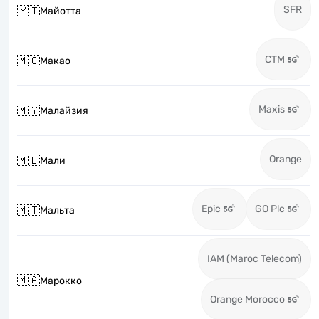
SFR
🇾🇹
Майотта
CTM
🇲🇴
Макао
Maxis
🇲🇾
Малайзия
Orange
🇲🇱
Мали
Epic
GO Plc
🇲🇹
Мальта
IAM (Maroc Telecom)
🇲🇦
Марокко
Orange Morocco