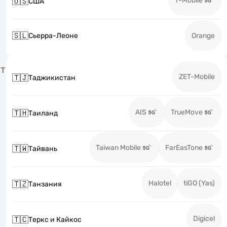
T-Mobile
🇺🇸
США
🇸🇱
Сьерра-Леоне
Orange
Т
ZET-Mobile
🇹🇯
Таджикистан
AIS
TrueMove
🇹🇭
Таиланд
Taiwan Mobile
FarEasTone
🇹🇼
Тайвань
Halotel
tiGO (Yas)
🇹🇿
Танзания
Digicel
🇹🇨
Теркс и Кайкос