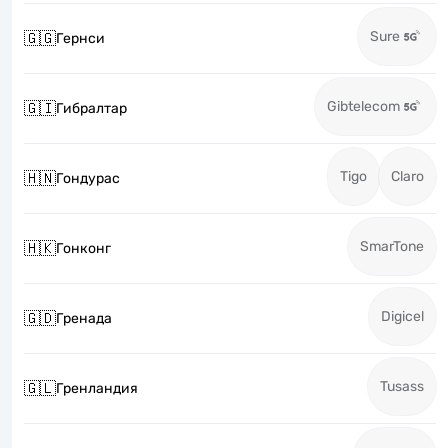
Sure
🇬🇬
Гернси
Gibtelecom
🇬🇮
Гибралтар
Tigo
Claro
🇭🇳
Гондурас
SmarTone
🇭🇰
Гонконг
Digicel
🇬🇩
Гренада
Tusass
🇬🇱
Гренландия