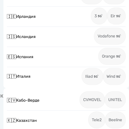
3
Eir
🇮🇪
Ирландия
Vodafone
🇮🇸
Исландия
Orange
🇪🇸
Испания
🇮🇹
Италия
Iliad
Wind
К
CVMOVEL
UNITEL
🇨🇻
Кабо-Верде
Tele2
Beeline
🇰🇿
Казахстан