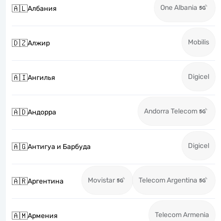
One Albania
🇦🇱
Албания
Mobilis
🇩🇿
Алжир
Digicel
🇦🇮
Ангилья
Andorra Telecom
🇦🇩
Андорра
Digicel
🇦🇬
Антигуа и Барбуда
Movistar
Telecom Argentina
🇦🇷
Аргентина
Telecom Armenia
🇦🇲
Армения