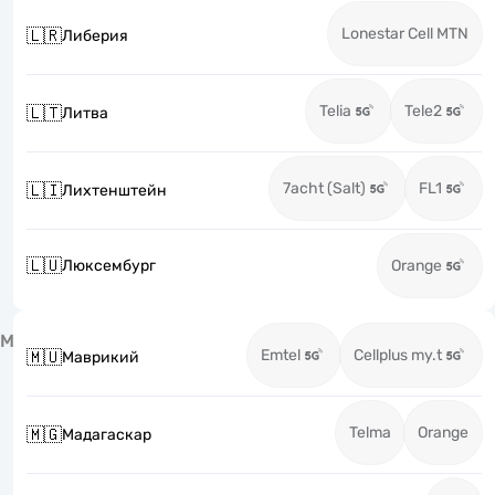
Lonestar Cell MTN
🇱🇷
Либерия
Telia
Tele2
🇱🇹
Литва
7acht (Salt)
FL1
🇱🇮
Лихтенштейн
🇱🇺
Люксембург
Orange
М
Emtel
Cellplus my.t
🇲🇺
Маврикий
Telma
Orange
🇲🇬
Мадагаскар