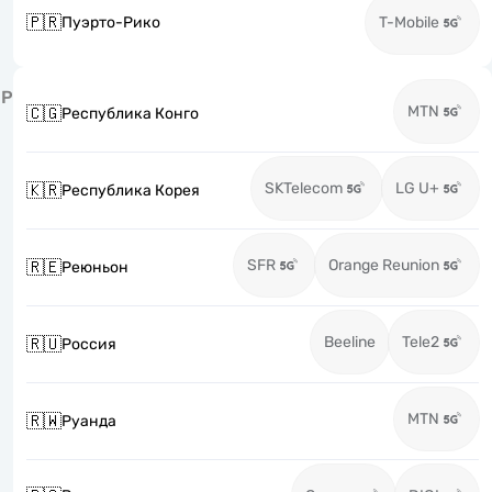
🇵🇷
Пуэрто-Рико
T-Mobile
Р
MTN
🇨🇬
Республика Конго
SKTelecom
LG U+
🇰🇷
Республика Корея
SFR
Orange Reunion
🇷🇪
Реюньон
Beeline
Tele2
🇷🇺
Россия
MTN
🇷🇼
Руанда