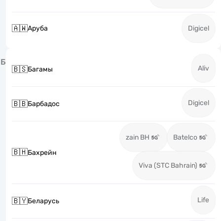
🇦🇼
Аруба
Digicel
Б
Aliv
🇧🇸
Багамы
Digicel
🇧🇧
Барбадос
zain BH
Batelco
🇧🇭
Бахрейн
Viva (STC Bahrain)
Life
🇧🇾
Беларусь