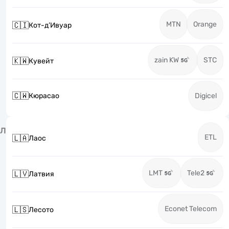
MTN
Orange
🇨🇮
Кот-д’Ивуар
zain KW
STC
🇰🇼
Кувейт
🇨🇼
Кюрасао
Digicel
Л
ETL
🇱🇦
Лаос
LMT
Tele2
🇱🇻
Латвия
Econet Telecom
🇱🇸
Лесото