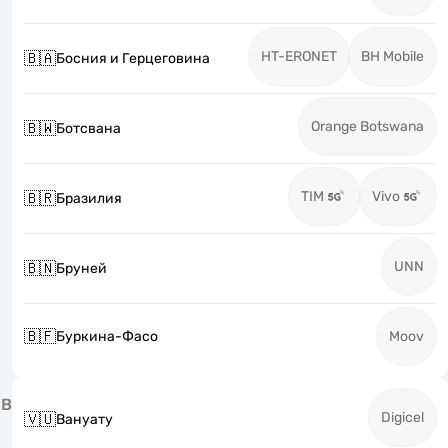
HT-ERONET
BH Mobile
🇧🇦
Босния и Герцеговина
Orange Botswana
🇧🇼
Ботсвана
TIM
Vivo
🇧🇷
Бразилия
UNN
🇧🇳
Бруней
🇧🇫
Буркина-Фасо
Moov
В
Digicel
🇻🇺
Вануату