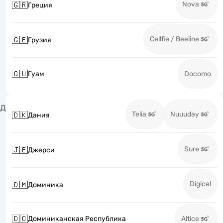
Nova
🇬🇷
Греция
Cellfie / Beeline
🇬🇪
Грузия
🇬🇺
Гуам
Docomo
Д
Telia
Nuuuday
🇩🇰
Дания
Sure
🇯🇪
Джерси
Digicel
🇩🇲
Доминика
🇩🇴
Доминиканская Республика
Altice