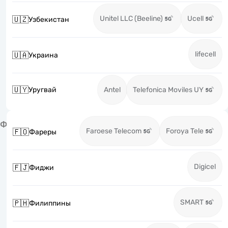
Unitel LLC (Beeline)
Ucell
🇺🇿
Узбекистан
lifecell
🇺🇦
Украина
🇺🇾
Уругвай
Antel
Telefonica Moviles UY
Ф
Faroese Telecom
Foroya Tele
🇫🇴
Фареры
Digicel
🇫🇯
Фиджи
SMART
🇵🇭
Филиппины