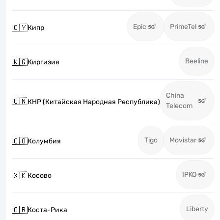
Epic
PrimeTel
🇨🇾
Кипр
Beeline
🇰🇬
Киргизия
China
🇨🇳
КНР (Китайская Народная Республика)
Telecom
Tigo
Movistar
🇨🇴
Колумбия
IPKO
🇽🇰
Косово
Liberty
🇨🇷
Коста-Рика