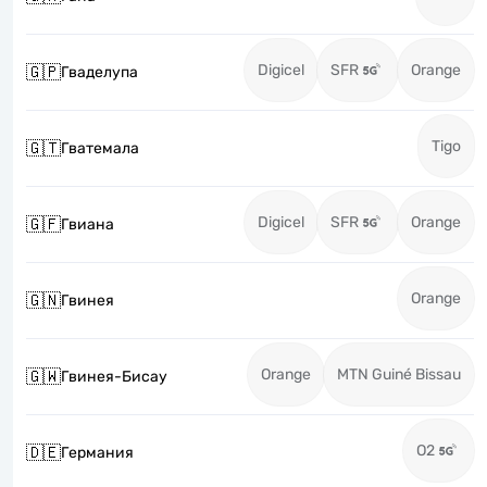
Digicel
SFR
Orange
🇬🇵
Гваделупа
Tigo
🇬🇹
Гватемала
Digicel
SFR
Orange
🇬🇫
Гвиана
Orange
🇬🇳
Гвинея
Orange
MTN Guiné Bissau
🇬🇼
Гвинея-Бисау
O2
🇩🇪
Германия