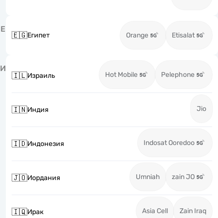
Е
🇪🇬
Египет
Orange
Etisalat
И
Hot Mobile
Pelephone
🇮🇱
Израиль
Jio
🇮🇳
Индия
Indosat Ooredoo
🇮🇩
Индонезия
Umniah
zain JO
🇯🇴
Иордания
Asia Cell
Zain Iraq
🇮🇶
Ирак