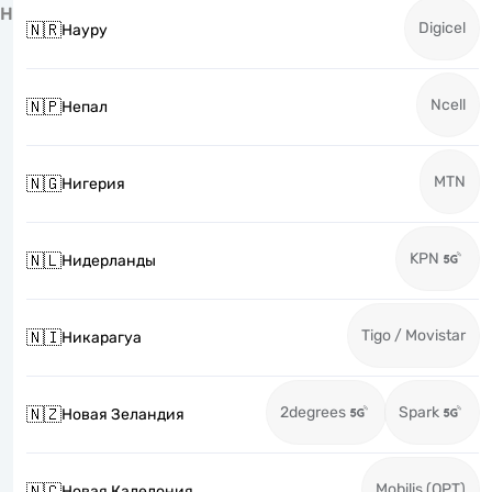
Н
Digicel
🇳🇷
Науру
Ncell
🇳🇵
Непал
MTN
🇳🇬
Нигерия
KPN
🇳🇱
Нидерланды
Tigo / Movistar
🇳🇮
Никарагуа
2degrees
Spark
🇳🇿
Новая Зеландия
Mobilis (OPT)
🇳🇨
Новая Каледония