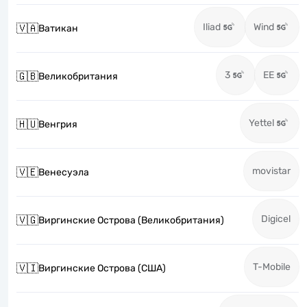
Iliad
Wind
🇻🇦
Ватикан
3
EE
🇬🇧
Великобритания
Yettel
🇭🇺
Венгрия
movistar
🇻🇪
Венесуэла
Digicel
🇻🇬
Виргинские Острова (Великобритания)
T-Mobile
🇻🇮
Виргинские Острова (США)