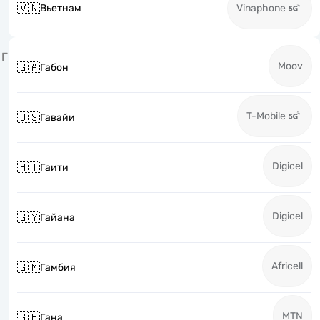
🇻🇳
Вьетнам
Vinaphone
Г
Moov
🇬🇦
Габон
T-Mobile
🇺🇸
Гавайи
Digicel
🇭🇹
Гаити
Digicel
🇬🇾
Гайана
Africell
🇬🇲
Гамбия
MTN
🇬🇭
Гана