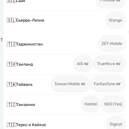
T-Mobile
🇺🇸
США
🇸🇱
Сьерра-Леоне
Orange
Т
ZET-Mobile
🇹🇯
Таджикистан
AIS
TrueMove
🇹🇭
Таиланд
Taiwan Mobile
FarEasTone
🇹🇼
Тайвань
Halotel
tiGO (Yas)
🇹🇿
Танзания
Digicel
🇹🇨
Теркс и Кайкос