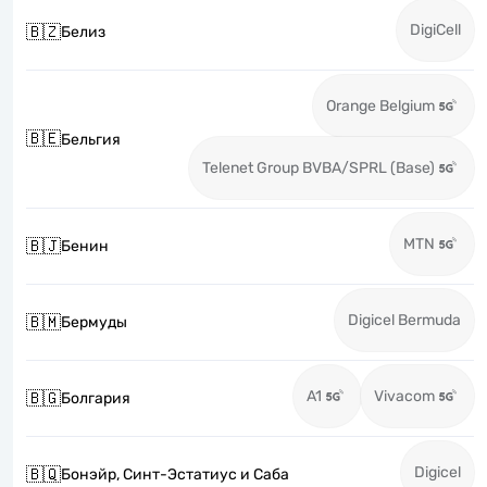
DigiCell
🇧🇿
Белиз
Orange Belgium
🇧🇪
Бельгия
Telenet Group BVBA/SPRL (Base)
MTN
🇧🇯
Бенин
Digicel Bermuda
🇧🇲
Бермуды
A1
Vivacom
🇧🇬
Болгария
Digicel
🇧🇶
Бонэйр, Синт-Эстатиус и Саба