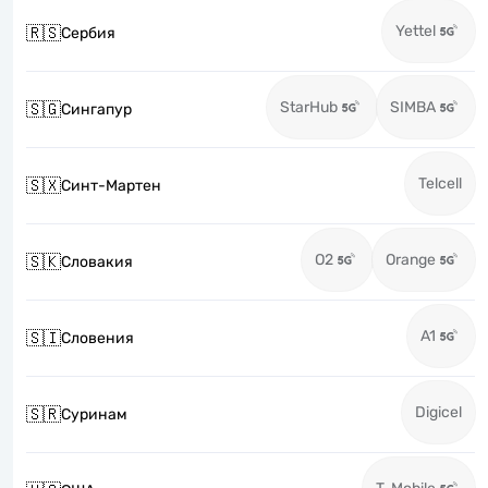
Yettel
🇷🇸
Сербия
StarHub
SIMBA
🇸🇬
Сингапур
Telcell
🇸🇽
Синт-Мартен
O2
Orange
🇸🇰
Словакия
A1
🇸🇮
Словения
Digicel
🇸🇷
Суринам