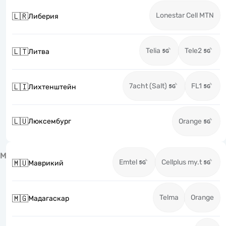
Lonestar Cell MTN
🇱🇷
Либерия
Telia
Tele2
🇱🇹
Литва
7acht (Salt)
FL1
🇱🇮
Лихтенштейн
🇱🇺
Люксембург
Orange
М
Emtel
Cellplus my.t
🇲🇺
Маврикий
Telma
Orange
🇲🇬
Мадагаскар