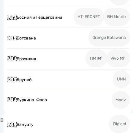
HT-ERONET
BH Mobile
🇧🇦
Босния и Герцеговина
Orange Botswana
🇧🇼
Ботсвана
TIM
Vivo
🇧🇷
Бразилия
UNN
🇧🇳
Бруней
🇧🇫
Буркина-Фасо
Moov
В
Digicel
🇻🇺
Вануату