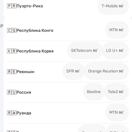
🇵🇷
Пуэрто-Рико
T-Mobile
Р
MTN
🇨🇬
Республика Конго
SKTelecom
LG U+
🇰🇷
Республика Корея
SFR
Orange Reunion
🇷🇪
Реюньон
Beeline
Tele2
🇷🇺
Россия
MTN
🇷🇼
Руанда