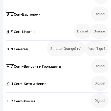
Digicel
🇧🇱
Сен-Бартелеми
Digicel
Orange
🇲🇫
Сен-Мартен
Sonatel(Orange)
Yas ( Tigo )
🇸🇳
Сенегал
Digicel
🇻🇨
Сент-Винсент и Гренадины
Digicel
🇰🇳
Сент-Китс и Невис
Digicel
🇱🇨
Сент-Люсия