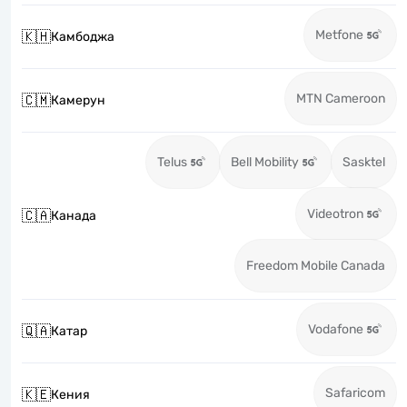
Metfone
🇰🇭
Камбоджа
MTN Cameroon
🇨🇲
Камерун
Telus
Bell Mobility
Sasktel
Videotron
🇨🇦
Канада
Freedom Mobile Canada
Vodafone
🇶🇦
Катар
Safaricom
🇰🇪
Кения