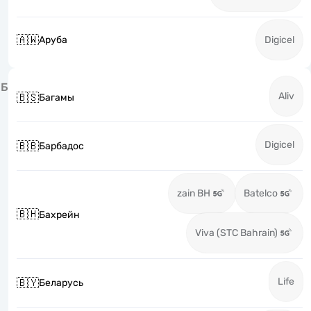
🇦🇼
Аруба
Digicel
Б
Aliv
🇧🇸
Багамы
Digicel
🇧🇧
Барбадос
zain BH
Batelco
🇧🇭
Бахрейн
Viva (STC Bahrain)
Life
🇧🇾
Беларусь