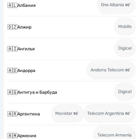
One Albania
🇦🇱
Албания
Mobilis
🇩🇿
Алжир
Digicel
🇦🇮
Ангилья
Andorra Telecom
🇦🇩
Андорра
Digicel
🇦🇬
Антигуа и Барбуда
Movistar
Telecom Argentina
🇦🇷
Аргентина
Telecom Armenia
🇦🇲
Армения