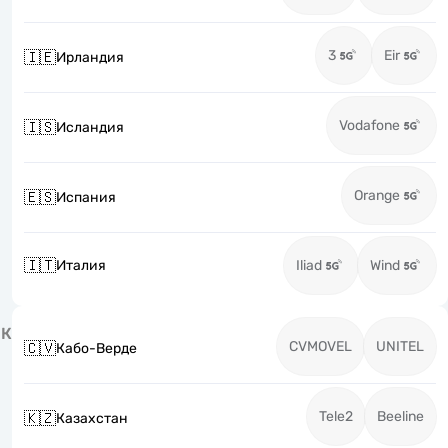
3
Eir
🇮🇪
Ирландия
Vodafone
🇮🇸
Исландия
Orange
🇪🇸
Испания
🇮🇹
Италия
Iliad
Wind
К
CVMOVEL
UNITEL
🇨🇻
Кабо-Верде
Tele2
Beeline
🇰🇿
Казахстан