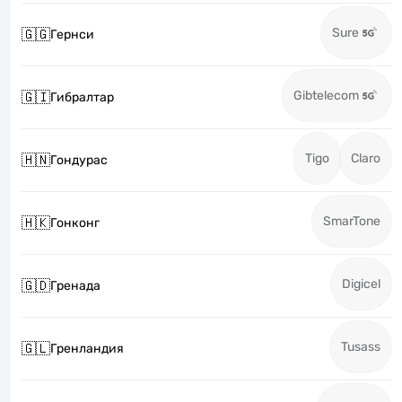
Sure
🇬🇬
Гернси
Gibtelecom
🇬🇮
Гибралтар
Tigo
Claro
🇭🇳
Гондурас
SmarTone
🇭🇰
Гонконг
Digicel
🇬🇩
Гренада
Tusass
🇬🇱
Гренландия