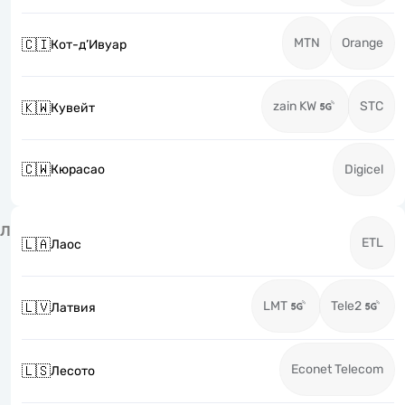
MTN
Orange
🇨🇮
Кот-д’Ивуар
zain KW
STC
🇰🇼
Кувейт
🇨🇼
Кюрасао
Digicel
Л
ETL
🇱🇦
Лаос
LMT
Tele2
🇱🇻
Латвия
Econet Telecom
🇱🇸
Лесото