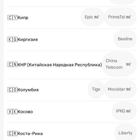
Epic
PrimeTel
🇨🇾
Кипр
Beeline
🇰🇬
Киргизия
China
🇨🇳
КНР (Китайская Народная Республика)
Telecom
Tigo
Movistar
🇨🇴
Колумбия
IPKO
🇽🇰
Косово
Liberty
🇨🇷
Коста-Рика