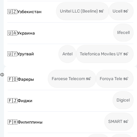
Unitel LLC (Beeline)
Ucell
🇺🇿
Узбекистан
lifecell
🇺🇦
Украина
🇺🇾
Уругвай
Antel
Telefonica Moviles UY
Ф
Faroese Telecom
Foroya Tele
🇫🇴
Фареры
Digicel
🇫🇯
Фиджи
SMART
🇵🇭
Филиппины