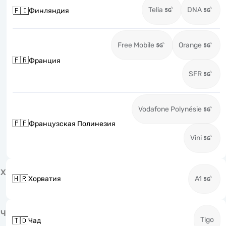
Telia
DNA
🇫🇮
Финляндия
Free Mobile
Orange
🇫🇷
Франция
SFR
Vodafone Polynésie
🇵🇫
Французская Полинезия
Vini
Х
🇭🇷
Хорватия
A1
Ч
Tigo
🇹🇩
Чад