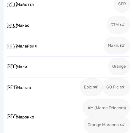
SFR
🇾🇹
Майотта
CTM
🇲🇴
Макао
Maxis
🇲🇾
Малайзия
Orange
🇲🇱
Мали
Epic
GO Plc
🇲🇹
Мальта
IAM (Maroc Telecom)
🇲🇦
Марокко
Orange Morocco