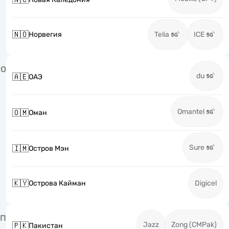
🇳🇴
Норвегия
Telia
ICE
О
du
🇦🇪
ОАЭ
Omantel
🇴🇲
Оман
Sure
🇮🇲
Остров Мэн
🇰🇾
Острова Кайман
Digicel
П
Jazz
Zong (CMPak)
🇵🇰
Пакистан