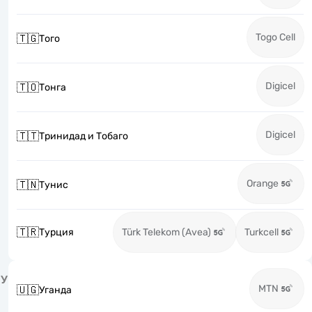
Togo Cell
🇹🇬
Того
Digicel
🇹🇴
Тонга
Digicel
🇹🇹
Тринидад и Тобаго
Orange
🇹🇳
Тунис
🇹🇷
Турция
Türk Telekom (Avea)
Turkcell
У
MTN
🇺🇬
Уганда