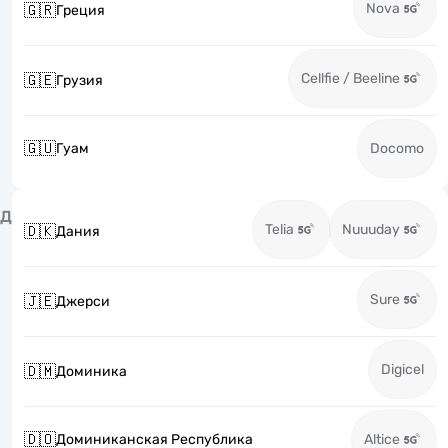
Nova
🇬🇷
Греция
Cellfie / Beeline
🇬🇪
Грузия
🇬🇺
Гуам
Docomo
Д
Telia
Nuuuday
🇩🇰
Дания
Sure
🇯🇪
Джерси
Digicel
🇩🇲
Доминика
🇩🇴
Доминиканская Республика
Altice