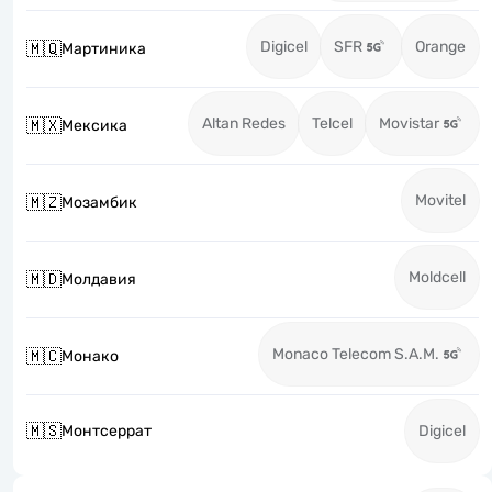
Digicel
SFR
Orange
🇲🇶
Мартиника
Altan Redes
Telcel
Movistar
🇲🇽
Мексика
Movitel
🇲🇿
Мозамбик
Moldcell
🇲🇩
Молдавия
Monaco Telecom S.A.M.
🇲🇨
Монако
🇲🇸
Монтсеррат
Digicel