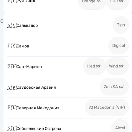
🇷🇴
Румыния
Orange
DIGI
С
Tigo
🇸🇻
Сальвадор
Digicel
🇼🇸
Самоа
Iliad
Wind
🇸🇲
Сан-Марино
Zain SA
🇸🇦
Саудовская Аравия
A1 Macedonia (VIP)
🇲🇰
Северная Македония
Airtel
🇸🇨
Сейшельские Острова