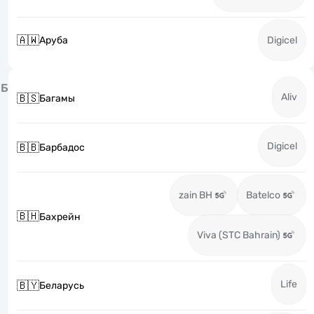
🇦🇼
Аруба
Digicel
Б
Aliv
🇧🇸
Багамы
Digicel
🇧🇧
Барбадос
zain BH
Batelco
🇧🇭
Бахрейн
Viva (STC Bahrain)
Life
🇧🇾
Беларусь