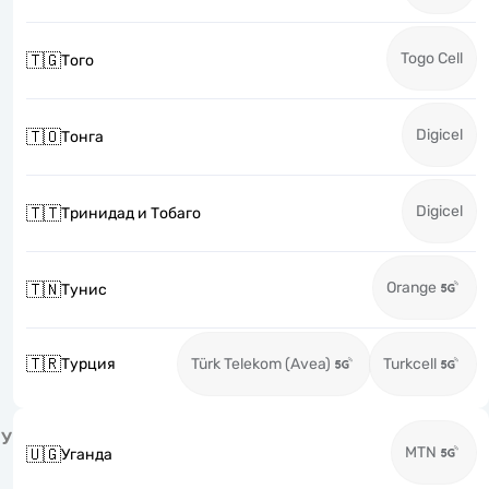
Togo Cell
🇹🇬
Того
Digicel
🇹🇴
Тонга
Digicel
🇹🇹
Тринидад и Тобаго
Orange
🇹🇳
Тунис
🇹🇷
Турция
Türk Telekom (Avea)
Turkcell
У
MTN
🇺🇬
Уганда