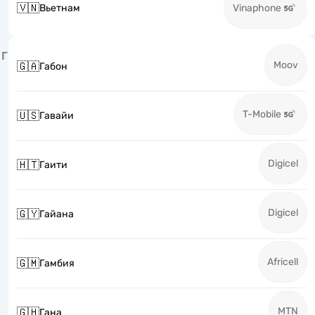
🇻🇳
Вьетнам
Vinaphone
Г
Moov
🇬🇦
Габон
T-Mobile
🇺🇸
Гавайи
Digicel
🇭🇹
Гаити
Digicel
🇬🇾
Гайана
Africell
🇬🇲
Гамбия
MTN
🇬🇭
Гана