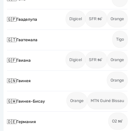
Digicel
SFR
Orange
🇬🇵
Гваделупа
Tigo
🇬🇹
Гватемала
Digicel
SFR
Orange
🇬🇫
Гвиана
Orange
🇬🇳
Гвинея
Orange
MTN Guiné Bissau
🇬🇼
Гвинея-Бисау
O2
🇩🇪
Германия