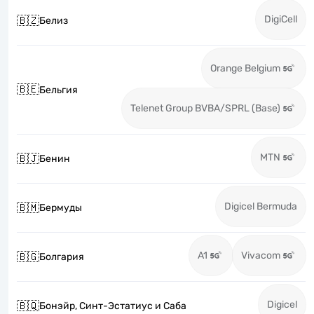
DigiCell
🇧🇿
Белиз
Orange Belgium
🇧🇪
Бельгия
Telenet Group BVBA/SPRL (Base)
MTN
🇧🇯
Бенин
Digicel Bermuda
🇧🇲
Бермуды
A1
Vivacom
🇧🇬
Болгария
Digicel
🇧🇶
Бонэйр, Синт-Эстатиус и Саба