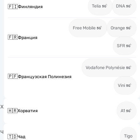
Telia
DNA
🇫🇮
Финляндия
Free Mobile
Orange
🇫🇷
Франция
SFR
Vodafone Polynésie
🇵🇫
Французская Полинезия
Vini
Х
🇭🇷
Хорватия
A1
Ч
Tigo
🇹🇩
Чад