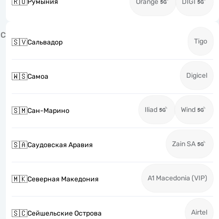
🇷🇴
Румыния
Orange
DIGI
С
Tigo
🇸🇻
Сальвадор
Digicel
🇼🇸
Самоа
Iliad
Wind
🇸🇲
Сан-Марино
Zain SA
🇸🇦
Саудовская Аравия
A1 Macedonia (VIP)
🇲🇰
Северная Македония
Airtel
🇸🇨
Сейшельские Острова