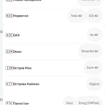
🇳🇴
Норвегия
Telia
ICE
О
du
🇦🇪
ОАЭ
Omantel
🇴🇲
Оман
Sure
🇮🇲
Остров Мэн
🇰🇾
Острова Кайман
Digicel
П
Jazz
Zong (CMPak)
🇵🇰
Пакистан