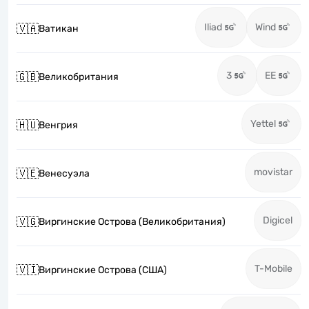
Iliad
Wind
🇻🇦
Ватикан
3
EE
🇬🇧
Великобритания
Yettel
🇭🇺
Венгрия
movistar
🇻🇪
Венесуэла
Digicel
🇻🇬
Виргинские Острова (Великобритания)
T-Mobile
🇻🇮
Виргинские Острова (США)