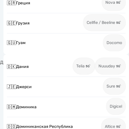
Nova
🇬🇷
Греция
Cellfie / Beeline
🇬🇪
Грузия
🇬🇺
Гуам
Docomo
Д
Telia
Nuuuday
🇩🇰
Дания
Sure
🇯🇪
Джерси
Digicel
🇩🇲
Доминика
🇩🇴
Доминиканская Республика
Altice