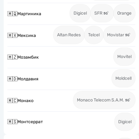
Digicel
SFR
Orange
🇲🇶
Мартиника
Altan Redes
Telcel
Movistar
🇲🇽
Мексика
Movitel
🇲🇿
Мозамбик
Moldcell
🇲🇩
Молдавия
Monaco Telecom S.A.M.
🇲🇨
Монако
🇲🇸
Монтсеррат
Digicel