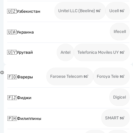
Unitel LLC (Beeline)
Ucell
🇺🇿
Узбекистан
lifecell
🇺🇦
Украина
🇺🇾
Уругвай
Antel
Telefonica Moviles UY
Ф
Faroese Telecom
Foroya Tele
🇫🇴
Фареры
Digicel
🇫🇯
Фиджи
SMART
🇵🇭
Филиппины