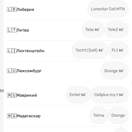
Lonestar Cell MTN
🇱🇷
Либерия
Telia
Tele2
🇱🇹
Литва
7acht (Salt)
FL1
🇱🇮
Лихтенштейн
🇱🇺
Люксембург
Orange
М
Emtel
Cellplus my.t
🇲🇺
Маврикий
Telma
Orange
🇲🇬
Мадагаскар