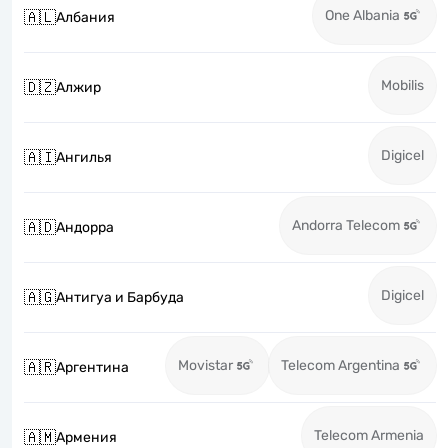
One Albania
🇦🇱
Албания
Mobilis
🇩🇿
Алжир
Digicel
🇦🇮
Ангилья
Andorra Telecom
🇦🇩
Андорра
Digicel
🇦🇬
Антигуа и Барбуда
Movistar
Telecom Argentina
🇦🇷
Аргентина
Telecom Armenia
🇦🇲
Армения