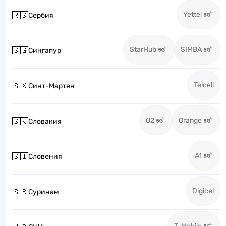
Yettel
🇷🇸
Сербия
StarHub
SIMBA
🇸🇬
Сингапур
Telcell
🇸🇽
Синт-Мартен
O2
Orange
🇸🇰
Словакия
A1
🇸🇮
Словения
Digicel
🇸🇷
Суринам