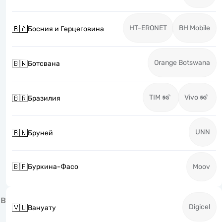
HT-ERONET
BH Mobile
🇧🇦
Босния и Герцеговина
Orange Botswana
🇧🇼
Ботсвана
TIM
Vivo
🇧🇷
Бразилия
UNN
🇧🇳
Бруней
🇧🇫
Буркина-Фасо
Moov
В
Digicel
🇻🇺
Вануату