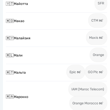
SFR
🇾🇹
Майотта
CTM
🇲🇴
Макао
Maxis
🇲🇾
Малайзия
Orange
🇲🇱
Мали
Epic
GO Plc
🇲🇹
Мальта
IAM (Maroc Telecom)
🇲🇦
Марокко
Orange Morocco