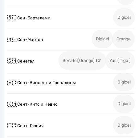
Digicel
🇧🇱
Сен-Бартелеми
Digicel
Orange
🇲🇫
Сен-Мартен
Sonatel(Orange)
Yas ( Tigo )
🇸🇳
Сенегал
Digicel
🇻🇨
Сент-Винсент и Гренадины
Digicel
🇰🇳
Сент-Китс и Невис
Digicel
🇱🇨
Сент-Люсия