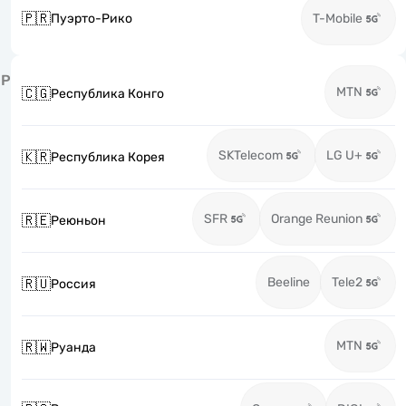
🇵🇷
Пуэрто-Рико
T-Mobile
Р
MTN
🇨🇬
Республика Конго
SKTelecom
LG U+
🇰🇷
Республика Корея
SFR
Orange Reunion
🇷🇪
Реюньон
Beeline
Tele2
🇷🇺
Россия
MTN
🇷🇼
Руанда