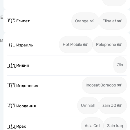
Е
🇪🇬
Египет
Orange
Etisalat
И
Hot Mobile
Pelephone
🇮🇱
Израиль
Jio
🇮🇳
Индия
Indosat Ooredoo
🇮🇩
Индонезия
Umniah
zain JO
🇯🇴
Иордания
Asia Cell
Zain Iraq
🇮🇶
Ирак