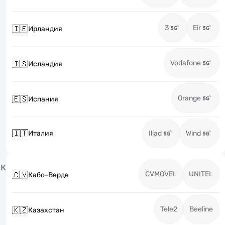
3
Eir
🇮🇪
Ирландия
Vodafone
🇮🇸
Исландия
Orange
🇪🇸
Испания
🇮🇹
Италия
Iliad
Wind
К
CVMOVEL
UNITEL
🇨🇻
Кабо-Верде
Tele2
Beeline
🇰🇿
Казахстан