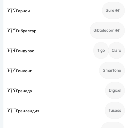
Sure
🇬🇬
Гернси
Gibtelecom
🇬🇮
Гибралтар
Tigo
Claro
🇭🇳
Гондурас
SmarTone
🇭🇰
Гонконг
Digicel
🇬🇩
Гренада
Tusass
🇬🇱
Гренландия