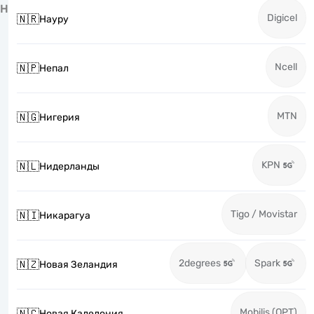
Н
Digicel
🇳🇷
Науру
Ncell
🇳🇵
Непал
MTN
🇳🇬
Нигерия
KPN
🇳🇱
Нидерланды
Tigo / Movistar
🇳🇮
Никарагуа
2degrees
Spark
🇳🇿
Новая Зеландия
Mobilis (OPT)
🇳🇨
Новая Каледония