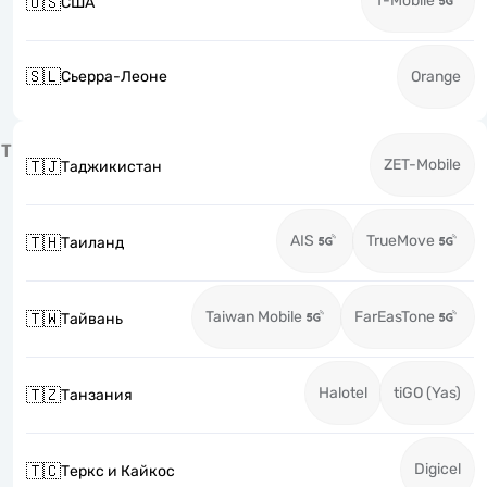
T-Mobile
🇺🇸
США
🇸🇱
Сьерра-Леоне
Orange
Т
ZET-Mobile
🇹🇯
Таджикистан
AIS
TrueMove
🇹🇭
Таиланд
Taiwan Mobile
FarEasTone
🇹🇼
Тайвань
Halotel
tiGO (Yas)
🇹🇿
Танзания
Digicel
🇹🇨
Теркс и Кайкос