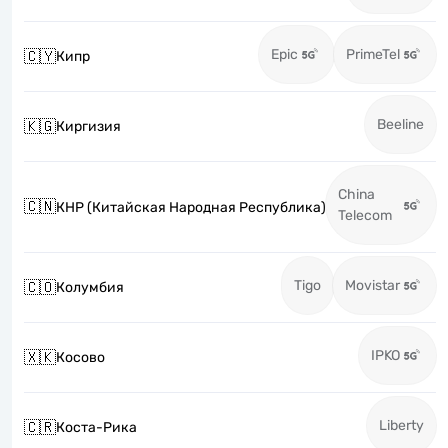
Epic
PrimeTel
🇨🇾
Кипр
Beeline
🇰🇬
Киргизия
China
🇨🇳
КНР (Китайская Народная Республика)
Telecom
Tigo
Movistar
🇨🇴
Колумбия
IPKO
🇽🇰
Косово
Liberty
🇨🇷
Коста-Рика