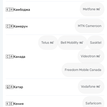
Metfone
🇰🇭
Камбоджа
MTN Cameroon
🇨🇲
Камерун
Telus
Bell Mobility
Sasktel
Videotron
🇨🇦
Канада
Freedom Mobile Canada
Vodafone
🇶🇦
Катар
Safaricom
🇰🇪
Кения