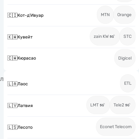
MTN
Orange
🇨🇮
Кот-д’Ивуар
zain KW
STC
🇰🇼
Кувейт
🇨🇼
Кюрасао
Digicel
Л
ETL
🇱🇦
Лаос
LMT
Tele2
🇱🇻
Латвия
Econet Telecom
🇱🇸
Лесото