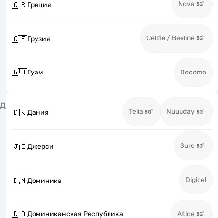
Nova
🇬🇷
Греция
Cellfie / Beeline
🇬🇪
Грузия
🇬🇺
Гуам
Docomo
Д
Telia
Nuuuday
🇩🇰
Дания
Sure
🇯🇪
Джерси
Digicel
🇩🇲
Доминика
🇩🇴
Доминиканская Республика
Altice