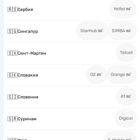
Yettel
🇷🇸
Сербия
StarHub
SIMBA
🇸🇬
Сингапур
Telcell
🇸🇽
Синт-Мартен
O2
Orange
🇸🇰
Словакия
A1
🇸🇮
Словения
Digicel
🇸🇷
Суринам