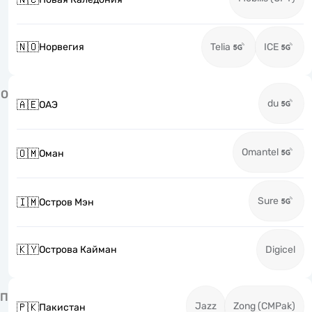
🇳🇴
Норвегия
Telia
ICE
О
du
🇦🇪
ОАЭ
Omantel
🇴🇲
Оман
Sure
🇮🇲
Остров Мэн
🇰🇾
Острова Кайман
Digicel
П
Jazz
Zong (CMPak)
🇵🇰
Пакистан