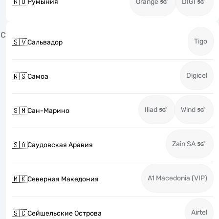
🇷🇴
Румыния
Orange
DIGI
С
Tigo
🇸🇻
Сальвадор
Digicel
🇼🇸
Самоа
Iliad
Wind
🇸🇲
Сан-Марино
Zain SA
🇸🇦
Саудовская Аравия
A1 Macedonia (VIP)
🇲🇰
Северная Македония
Airtel
🇸🇨
Сейшельские Острова