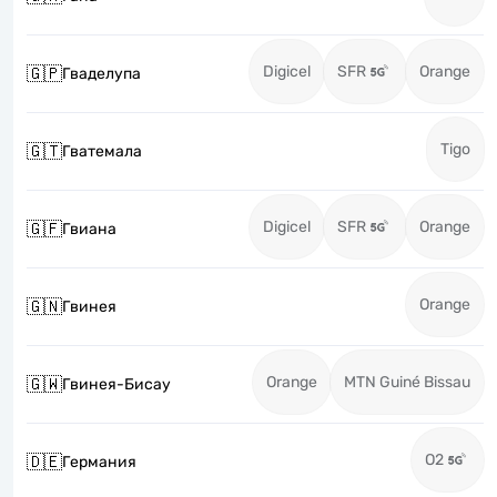
Digicel
SFR
Orange
🇬🇵
Гваделупа
Tigo
🇬🇹
Гватемала
Digicel
SFR
Orange
🇬🇫
Гвиана
Orange
🇬🇳
Гвинея
Orange
MTN Guiné Bissau
🇬🇼
Гвинея-Бисау
O2
🇩🇪
Германия