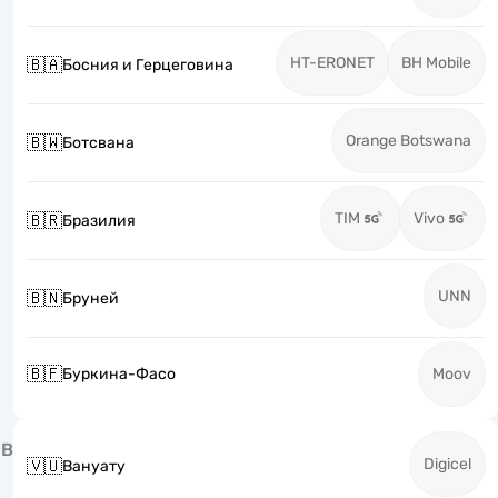
HT-ERONET
BH Mobile
🇧🇦
Босния и Герцеговина
Orange Botswana
🇧🇼
Ботсвана
TIM
Vivo
🇧🇷
Бразилия
UNN
🇧🇳
Бруней
🇧🇫
Буркина-Фасо
Moov
В
Digicel
🇻🇺
Вануату