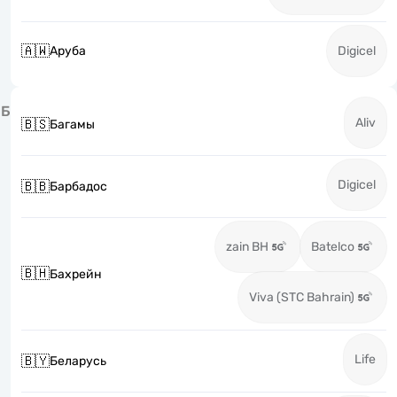
🇦🇼
Аруба
Digicel
Б
Aliv
🇧🇸
Багамы
Digicel
🇧🇧
Барбадос
zain BH
Batelco
🇧🇭
Бахрейн
Viva (STC Bahrain)
Life
🇧🇾
Беларусь