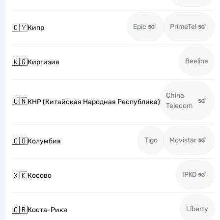
Epic
PrimeTel
🇨🇾
Кипр
Beeline
🇰🇬
Киргизия
China
🇨🇳
КНР (Китайская Народная Республика)
Telecom
Tigo
Movistar
🇨🇴
Колумбия
IPKO
🇽🇰
Косово
Liberty
🇨🇷
Коста-Рика