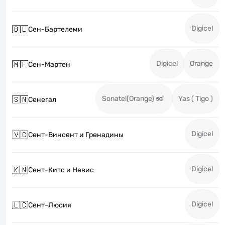
Digicel
🇧🇱
Сен-Бартелеми
Digicel
Orange
🇲🇫
Сен-Мартен
Sonatel(Orange)
Yas ( Tigo )
🇸🇳
Сенегал
Digicel
🇻🇨
Сент-Винсент и Гренадины
Digicel
🇰🇳
Сент-Китс и Невис
Digicel
🇱🇨
Сент-Люсия