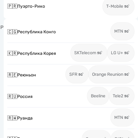
🇵🇷
Пуэрто-Рико
T-Mobile
Р
MTN
🇨🇬
Республика Конго
SKTelecom
LG U+
🇰🇷
Республика Корея
SFR
Orange Reunion
🇷🇪
Реюньон
Beeline
Tele2
🇷🇺
Россия
MTN
🇷🇼
Руанда