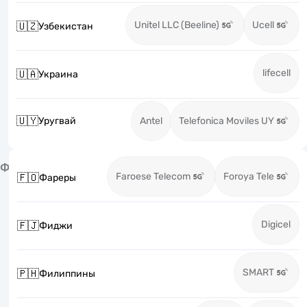
Unitel LLC (Beeline)
Ucell
🇺🇿
Узбекистан
lifecell
🇺🇦
Украина
🇺🇾
Уругвай
Antel
Telefonica Moviles UY
Ф
Faroese Telecom
Foroya Tele
🇫🇴
Фареры
Digicel
🇫🇯
Фиджи
SMART
🇵🇭
Филиппины