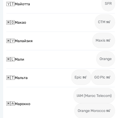
SFR
🇾🇹
Майотта
CTM
🇲🇴
Макао
Maxis
🇲🇾
Малайзия
Orange
🇲🇱
Мали
Epic
GO Plc
🇲🇹
Мальта
IAM (Maroc Telecom)
🇲🇦
Марокко
Orange Morocco