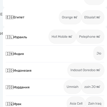
Е
🇪🇬
Египет
Orange
Etisalat
И
Hot Mobile
Pelephone
🇮🇱
Израиль
Jio
🇮🇳
Индия
Indosat Ooredoo
🇮🇩
Индонезия
Umniah
zain JO
🇯🇴
Иордания
Asia Cell
Zain Iraq
🇮🇶
Ирак