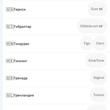
Sure
🇬🇬
Гернси
Gibtelecom
🇬🇮
Гибралтар
Tigo
Claro
🇭🇳
Гондурас
SmarTone
🇭🇰
Гонконг
Digicel
🇬🇩
Гренада
Tusass
🇬🇱
Гренландия