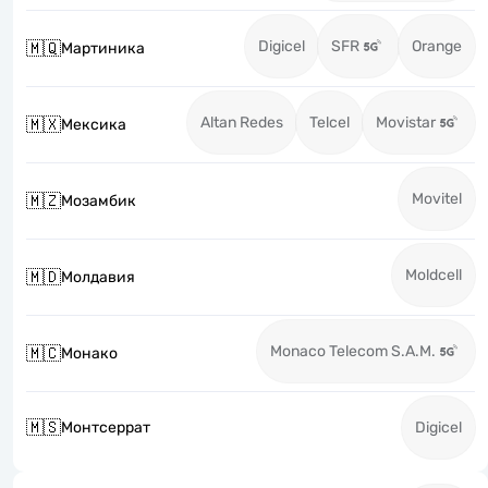
Digicel
SFR
Orange
🇲🇶
Мартиника
Altan Redes
Telcel
Movistar
🇲🇽
Мексика
Movitel
🇲🇿
Мозамбик
Moldcell
🇲🇩
Молдавия
Monaco Telecom S.A.M.
🇲🇨
Монако
🇲🇸
Монтсеррат
Digicel