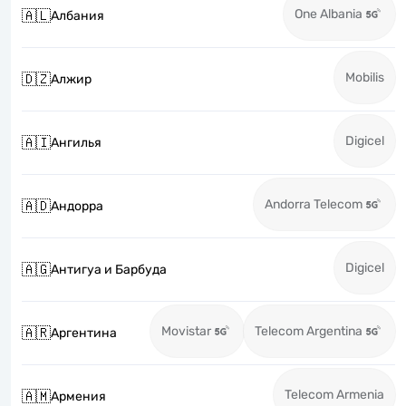
One Albania
🇦🇱
Албания
Mobilis
🇩🇿
Алжир
Digicel
🇦🇮
Ангилья
Andorra Telecom
🇦🇩
Андорра
Digicel
🇦🇬
Антигуа и Барбуда
Movistar
Telecom Argentina
🇦🇷
Аргентина
Telecom Armenia
🇦🇲
Армения