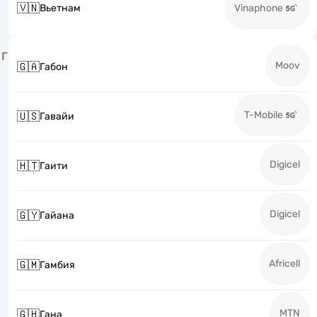
🇻🇳
Вьетнам
Vinaphone
Г
Moov
🇬🇦
Габон
T-Mobile
🇺🇸
Гавайи
Digicel
🇭🇹
Гаити
Digicel
🇬🇾
Гайана
Africell
🇬🇲
Гамбия
MTN
🇬🇭
Гана