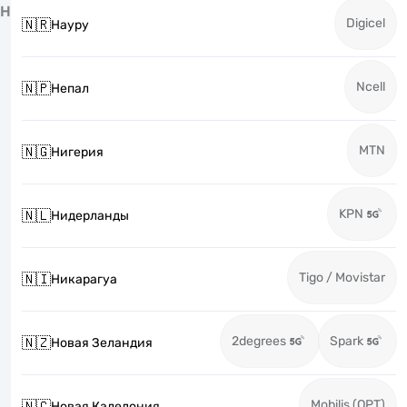
Н
Digicel
🇳🇷
Науру
Ncell
🇳🇵
Непал
MTN
🇳🇬
Нигерия
KPN
🇳🇱
Нидерланды
Tigo / Movistar
🇳🇮
Никарагуа
2degrees
Spark
🇳🇿
Новая Зеландия
Mobilis (OPT)
🇳🇨
Новая Каледония