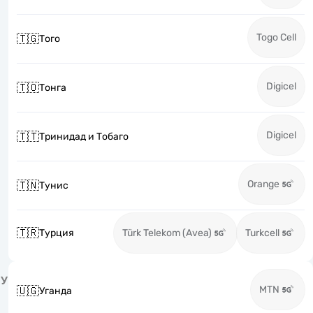
Togo Cell
🇹🇬
Того
Digicel
🇹🇴
Тонга
Digicel
🇹🇹
Тринидад и Тобаго
Orange
🇹🇳
Тунис
🇹🇷
Турция
Türk Telekom (Avea)
Turkcell
У
MTN
🇺🇬
Уганда