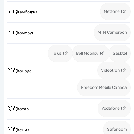
Metfone
🇰🇭
Камбоджа
MTN Cameroon
🇨🇲
Камерун
Telus
Bell Mobility
Sasktel
Videotron
🇨🇦
Канада
Freedom Mobile Canada
Vodafone
🇶🇦
Катар
Safaricom
🇰🇪
Кения