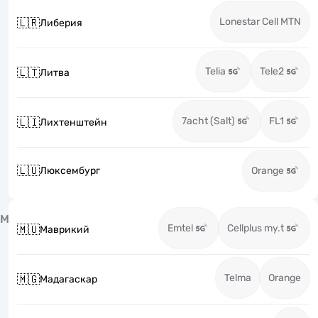
Lonestar Cell MTN
🇱🇷
Либерия
Telia
Tele2
🇱🇹
Литва
7acht (Salt)
FL1
🇱🇮
Лихтенштейн
🇱🇺
Люксембург
Orange
М
Emtel
Cellplus my.t
🇲🇺
Маврикий
Telma
Orange
🇲🇬
Мадагаскар