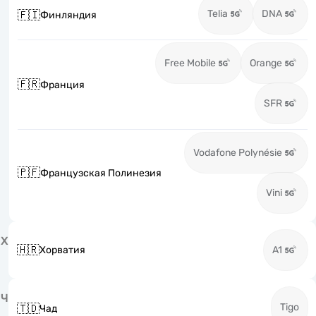
Telia
DNA
🇫🇮
Финляндия
Free Mobile
Orange
🇫🇷
Франция
SFR
Vodafone Polynésie
🇵🇫
Французская Полинезия
Vini
Х
🇭🇷
Хорватия
A1
Ч
Tigo
🇹🇩
Чад