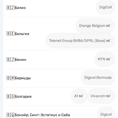
DigiCell
🇧🇿
Белиз
Orange Belgium
🇧🇪
Бельгия
Telenet Group BVBA/SPRL (Base)
MTN
🇧🇯
Бенин
Digicel Bermuda
🇧🇲
Бермуды
A1
Vivacom
🇧🇬
Болгария
Digicel
🇧🇶
Бонэйр, Синт-Эстатиус и Саба