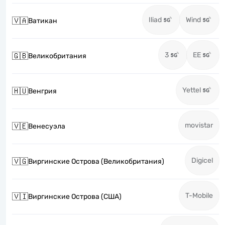
Iliad
Wind
🇻🇦
Ватикан
3
EE
🇬🇧
Великобритания
Yettel
🇭🇺
Венгрия
movistar
🇻🇪
Венесуэла
Digicel
🇻🇬
Виргинские Острова (Великобритания)
T-Mobile
🇻🇮
Виргинские Острова (США)