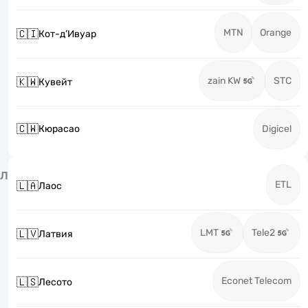
MTN
Orange
🇨🇮
Кот-д’Ивуар
zain KW
STC
🇰🇼
Кувейт
🇨🇼
Кюрасао
Digicel
Л
ETL
🇱🇦
Лаос
LMT
Tele2
🇱🇻
Латвия
Econet Telecom
🇱🇸
Лесото