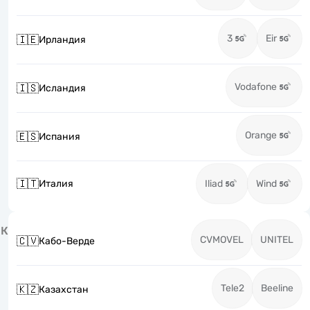
3
Eir
🇮🇪
Ирландия
Vodafone
🇮🇸
Исландия
Orange
🇪🇸
Испания
🇮🇹
Италия
Iliad
Wind
К
CVMOVEL
UNITEL
🇨🇻
Кабо-Верде
Tele2
Beeline
🇰🇿
Казахстан