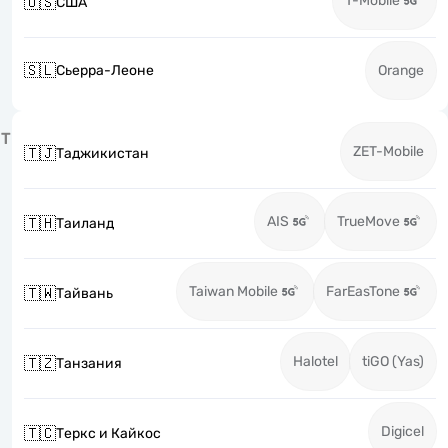
T-Mobile
🇺🇸
США
🇸🇱
Сьерра-Леоне
Orange
Т
ZET-Mobile
🇹🇯
Таджикистан
AIS
TrueMove
🇹🇭
Таиланд
Taiwan Mobile
FarEasTone
🇹🇼
Тайвань
Halotel
tiGO (Yas)
🇹🇿
Танзания
Digicel
🇹🇨
Теркс и Кайкос