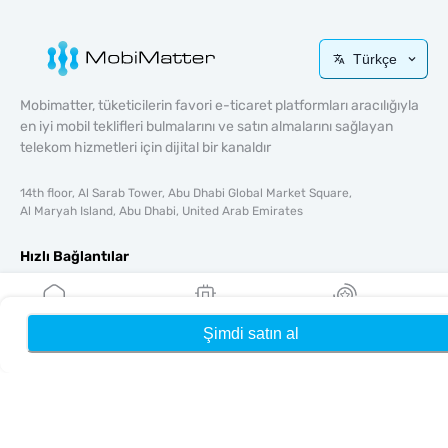
Türkçe
Mobimatter, tüketicilerin favori e-ticaret platformları aracılığıyla
en iyi mobil teklifleri bulmalarını ve satın almalarını sağlayan
telekom hizmetleri için dijital bir kanaldır
14th floor, Al Sarab Tower, Abu Dhabi Global Market Square,
Al Maryah Island, Abu Dhabi, United Arab Emirates
Hızlı Bağlantılar
Blog
Rehberler
Şimdi satın al
Ana Sayfa
eSIM'lerim
Ödüller
Hakkında
Yardım & Destek
Şartlar & koşullar
Gizlilik Politikası
Teslimat, iadeler politikası