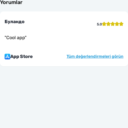
Yorumlar
Буландо
5.0
"
Cool app
"
App Store
Tüm değerlendirmeleri görün