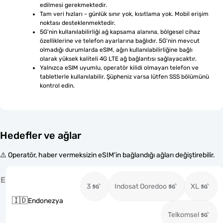
edilmesi gerekmektedir.
Tam veri hızları - günlük sınır yok, kısıtlama yok. Mobil erişim 
noktası desteklenmektedir.
5G'nin kullanılabilirliği ağ kapsama alanına, bölgesel cihaz 
özelliklerine ve telefon ayarlarına bağlıdır. 5G'nin mevcut 
olmadığı durumlarda eSIM, ağın kullanılabilirliğine bağlı 
olarak yüksek kaliteli 4G LTE ağ bağlantısı sağlayacaktır.
Yalnızca eSIM uyumlu, operatör kilidi olmayan telefon ve 
tabletlerle kullanılabilir. Şüpheniz varsa lütfen SSS bölümünü 
kontrol edin.
Hedefler ve ağlar
⚠️ Operatör, haber vermeksizin eSIM'in bağlandığı ağları değiştirebilir.
E
3
Indosat Ooredoo
XL
🇮🇩
Endonezya
Telkomsel