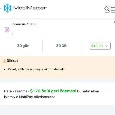
Indonesia 30 GB
3
30 gün
30 GB
$16.99
Dikkat
Paket, eSIM kurulumuyla aktif hale gelir.
$1.70 ödül geri ödemesi
Para kazanmak
Bu satın alma
işlemiyle MobiPay cüzdanınızda